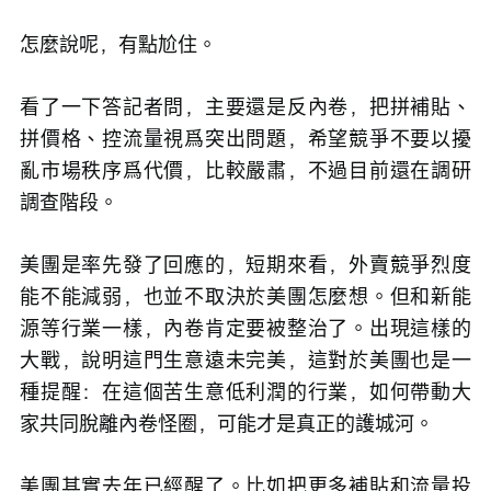
怎麼說呢，有點尬住。
看了一下答記者問，主要還是反內卷，把拼補貼、
拼價格、控流量視爲突出問題，希望競爭不要以擾
亂市場秩序爲代價，比較嚴肅，不過目前還在調研
調查階段。
美團是率先發了回應的，短期來看，外賣競爭烈度
能不能減弱，也並不取決於美團怎麼想。但和新能
源等行業一樣，內卷肯定要被整治了。出現這樣的
大戰，說明這門生意遠未完美，這對於美團也是一
種提醒：在這個苦生意低利潤的行業，如何帶動大
家共同脫離內卷怪圈，可能才是真正的護城河。
美團其實去年已經醒了。比如把更多補貼和流量投