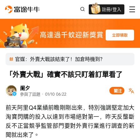
註冊/登入
迎新驚喜賞 股票/BTC等任你揀!
官媒：外賣大戰該結束了！加倉時機到？
「外賣大戰」確實不該只盯着訂單看了
阑夕
關注
參與了話題
 · 
01/10 06:22
前天阿里Q4業績前瞻剛剛出來，特別強調堅定加大
淘寶閃購的投入以達到市場絕對第一，昨天反壟斷
反不正當競爭監管部門要對外賣行業進行調查的新
聞就出來了。