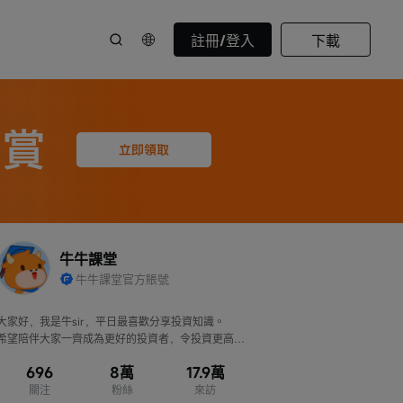
註冊/登入
下載
牛牛課堂
牛牛課堂官方賬號
大家好，我是牛sir，平日最喜歡分享投資知識。

希望陪伴大家一齊成為更好的投資者，令投資更高
效、判斷更準確！
696
8萬
17.9萬
關注
粉絲
來訪