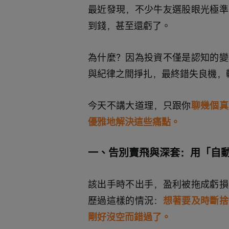
最近發現，不少牛友選股眼光極準
到錢，甚至還虧了。
為什麼？因為投資不僅是認知的變
與紀律之間掙扎，最終錯失良機，
今天不講大道理，只跟你
聊幾個真
優雅地解決這些痛點。
一、告別賣飛與深套：用「自
該出手時不出手，盈利被拖成虧損
歷過這樣的情況：
想著要及時斷捨
剛好沒空而錯過了。