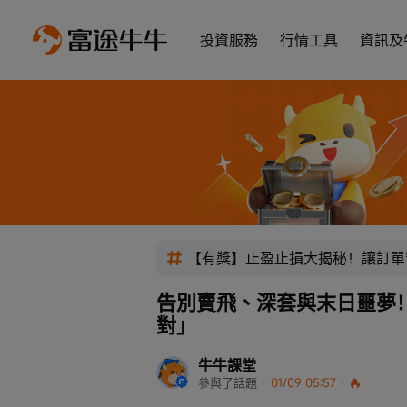
投資服務
行情工具
資訊及
【有獎】止盈止損大揭秘！讓訂單
告別賣飛、深套與末日噩夢
對」
牛牛課堂
參與了話題
 · 
01/09 05:57
 · 