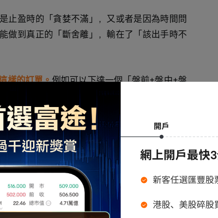
是止盈時的「貪婪不滿」，又或者是因為時間問
能做到真正的「斷舍離」，輸在了「該出手時不
這樣的訂單。
例如可以下達一個「盤前+盤中+盤
單」或是「止盈單」。