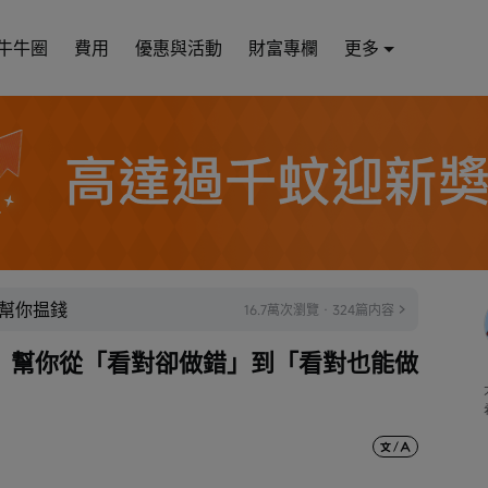
牛牛圈
費用
優惠與活動
財富專欄
更多
幫你揾錢
16.7萬次瀏覽 · 324篇内容
！幫你從「看對卻做錯」到「看對也能做