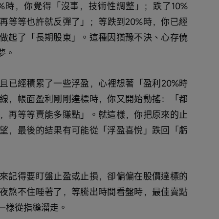
5%時，你覺得「沒事，技術性調整」；跌了10%
再等等也許就反彈了」；等跌到20%時，你已經
做起了「長期股東」。這種因猶豫不決、心存僥
夢。
且已經積累了一些浮盈，心裡想著「盈利20%時
線，帳面盈利剛剛達標時，你又開始動搖：「都
，再等等賣能多賺點」。就這樣，你把原來的止
望，最後的結果有可能從「浮盈喜悅」跌回「虧
來記得要盯盤止盈或止損，卻偏偏在股價達標的
夜熬不住睡著了，等騰出時間看盤時，最佳賣點
一樣從指縫溜走。