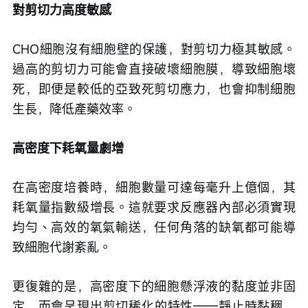
對剪切力高度敏感
CHO細胞沒有細胞壁的保護，對剪切力極其敏感。
過高的剪切力可能會直接破壞細胞膜，導致細胞壞
死，即便是較低的亞致死剪切應力，也會抑制細胞
生長，降低產藥效率。
高密度下耗氧量劇增
在高密度培養時，細胞數量可達每毫升上億個，其
耗氧量指數級增長。這就要求反應器內部必須實現
均勻、高效的氧氣輸送，任何角落的缺氧都可能導
致細胞代謝紊亂。
更復雜的是，高密度下的細胞懸浮液的黏度並非固
定，而會呈現出剪切稀化的特性——靜止時黏稠，