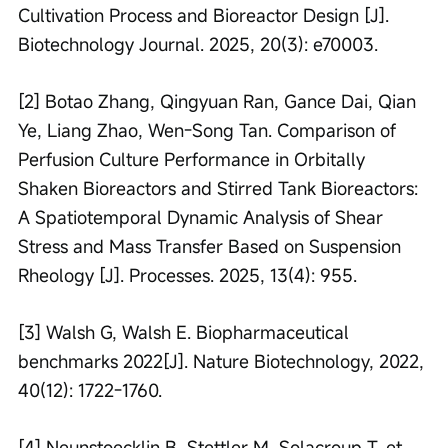
Cultivation Process and Bioreactor Design [J]. 
Biotechnology Journal. 2025, 20(3): e70003.
[2] Botao Zhang, Qingyuan Ran, Gance Dai, Qian 
Ye, Liang Zhao, Wen-Song Tan. Comparison of 
Perfusion Culture Performance in Orbitally 
Shaken Bioreactors and Stirred Tank Bioreactors: 
A Spatiotemporal Dynamic Analysis of Shear 
Stress and Mass Transfer Based on Suspension 
Rheology [J]. Processes. 2025, 13(4): 955.
[3] Walsh G, Walsh E. Biopharmaceutical 
benchmarks 2022[J]. Nature Biotechnology, 2022, 
40(12): 1722-1760.
[4] Neunstoecklin B, Stettler M, Solacroup T, et 