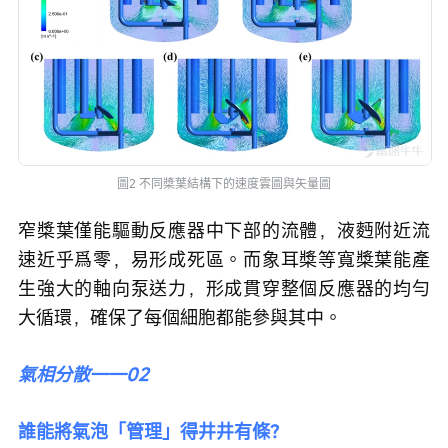
圖2 不同槳葉結構下的速度雲圖與矢量圖
窄槳葉僅能驅動反應器中下部的流體，液麪附近流
速近乎爲零，易形成死區。而象耳槳等寬槳葉能產
生強大的軸向泵送力，形成貫穿整個反應器的均勻
大循環，確保了每個細胞都能參與其中。
氣相分散——02
誰能將氣泡「管理」得井井有條？