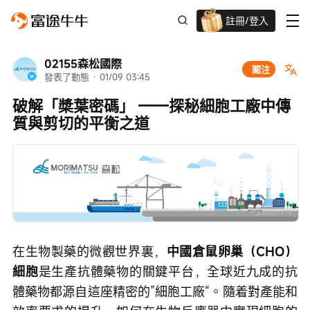
註冊/登入
迎新驚喜賞 股票/BTC等任你揀!
02155森松國際
關注
發表了動態
 · 
01/09 03:45
破解「槳葉密碼」 ——探秘細胞工廠中傳
質與剪切的平衡之道
在生物製藥的微觀世界裏，
中國倉鼠卵巢（CHO）
細胞
是生產抗體藥物的關鍵平台，全球近九成的抗
體藥物都源自這座精密的”細胞工廠“。隨着對產能和