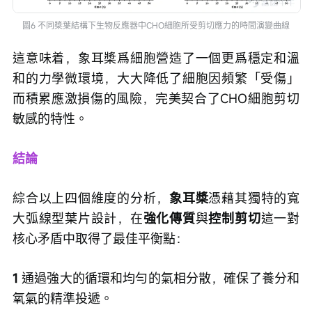
圖6 不同槳葉結構下生物反應器中CHO細胞所受剪切應力的時間演變曲線
這意味着，象耳槳爲細胞營造了一個更爲穩定和溫
和的力學微環境，大大降低了細胞因頻繁「受傷」
而積累應激損傷的風險，完美契合了CHO細胞剪切
敏感的特性。
結論
綜合以上四個維度的分析，
象耳槳
憑藉其獨特的寬
大弧線型葉片設計，在
強化傳質
與
控制剪切
這一對
核心矛盾中取得了最佳平衡點：
1 
通過強大的循環和均勻的氣相分散，確保了養分和
氧氣的精準投遞。