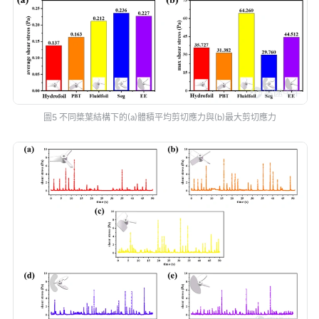
圖5 不同槳葉結構下的(a)體積平均剪切應力與(b)最大剪切應力