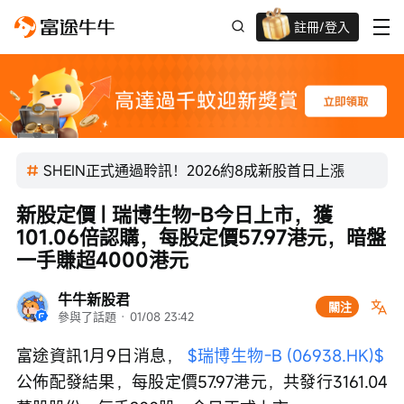
註冊/登入
迎新驚喜賞 股票/BTC等任你揀!
SHEIN正式通過聆訊！2026約8成新股首日上漲
新股定價 | 瑞博生物-B今日上市，獲
101.06倍認購，每股定價57.97港元，暗盤
一手賺超4000港元
牛牛新股君
關注
參與了話題
 · 
01/08 23:42
富途資訊1月9日消息， 
$瑞博生物-B (06938.HK)$
公佈配發結果，每股定價57.97港元，共發行3161.04