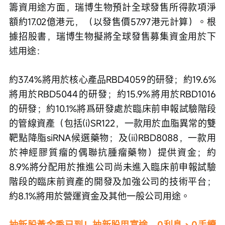
籌資用途方面，瑞博生物預計全球發售所得款項淨
額約17.02億港元，（以發售價57.97港元計算）。根
據招股書，瑞博生物擬將全球發售募集資金用於下
述用途：
約37.4%將用於核心產品RBD4059的研發；約19.6%
將用於RBD5044的研發；約15.9%將用於RBD1016
的研發；約10.1%將爲研發處於臨床前申報試驗階段
的管線資產（包括(i)SR122，一款用於血脂異常的雙
靶點降脂siRNA候選藥物；及(ii)RBD8088，一款用
於神經膠質瘤的偶聯抗腫瘤藥物）提供資金；約
8.9%將分配用於推進公司尚未進入臨床前申報試驗
階段的臨床前資產的開發及加強公司的技術平台；
約8.1%將用於營運資金及其他一般公司用途。
抽新股黃金季已到！抽新股用富途，0利息、0手續