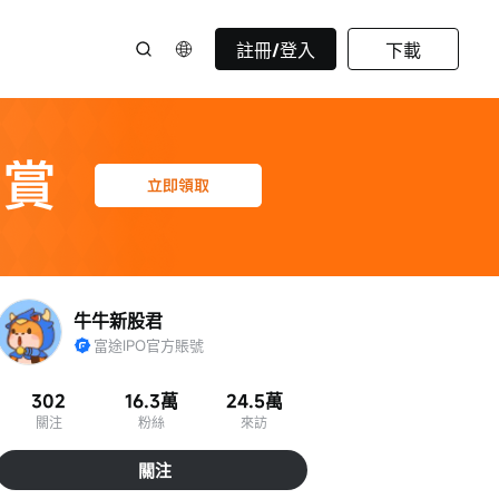
註冊/登入
下載
牛牛新股君
富途IPO官方賬號
302
16.3萬
24.5萬
關注
粉絲
來訪
關注