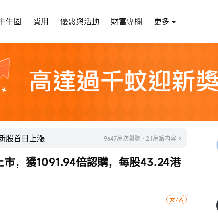
牛牛圈
費用
優惠與活動
財富專欄
更多
成新股首日上漲
9647萬次瀏覽 · 2.1萬篇内容
市，獲1091.94倍認購，每股43.24港