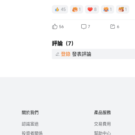
45
1
8
1
1
56
7
6
評論（7）
登錄
發表評論
關於我們
產品服務
認識富途
交易費用
投資者關係
幫助中心