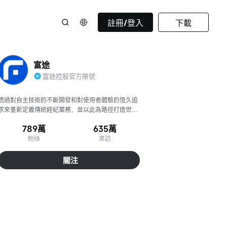
註冊/登入
下載
富途
富途控股官方賬號
透過對自主技術的不斷開發和對使用者體驗的恆久追
求來重新定義傳統經紀業務，並以此為路徑打造世界
領先的數位化金融機構。
789萬
635萬
粉絲
來訪
關注