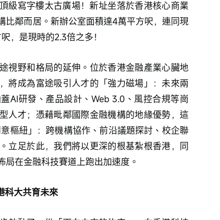
頂級寫字樓太古廣場！新址坐落於香港核心商業
構比鄰而居。新辦公室面積達4萬平方呎，連同現
呎，是現時的2.3倍之多！
途視野和格局的延伸。位於香港金融產業心臟地
，將成為富途吸引人才的「強力磁場」：未來兩
AI研發、產品設計、Web 3.0、風控合規等崗
型人才；憑藉毗鄰國際金融機構的地緣優勢，這
的「創意樞紐」：跨機構協作、前沿議題探討、校企聯
。立足於此，我們將以更深的根基紮根香港，同
佈局在金融科技賽道上跑出加速度。
與港科大共育未來