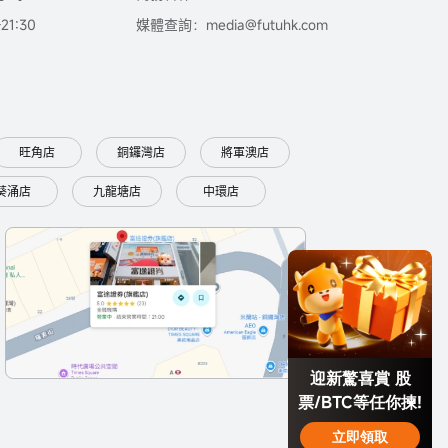
1:30
媒體查詢：media@futuhk.com
旺角店
銅鑼灣店
將軍澳店
葵涌店
九龍塘店
中環店
迎新驚喜賞 股
票/BTC等任你揀!
立即領取