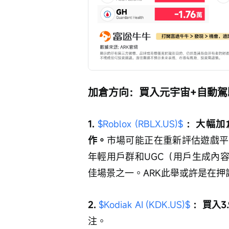
加倉方向：買入元宇宙+自動駕
1. 
$Roblox (RBLX.US)$
 ：大幅加
作。
市場可能正在重新評估遊戲平台
年輕用戶群和UGC（用戶生成內
佳場景之一。ARK此舉或許是在押
2. 
$Kodiak AI (KDK.US)$
 ：買入3
注。