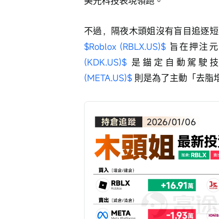
美光科技表現領跑。
不過，隔夜木頭姐沒有盲目追逐短
$Roblox (RBLX.US)$
 旨在押注
(KDK.US)$
 是錨定自動駕駛
(META.US)$
 則是為了主動「去脂