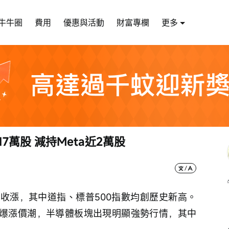
牛牛圈
費用
優惠與活動
財富專欄
更多
17萬股 減持Meta近2萬股
收漲，其中道指、標普500指數均創歷史新高。
引爆漲價潮，半導體板塊出現明顯強勢行情，其中