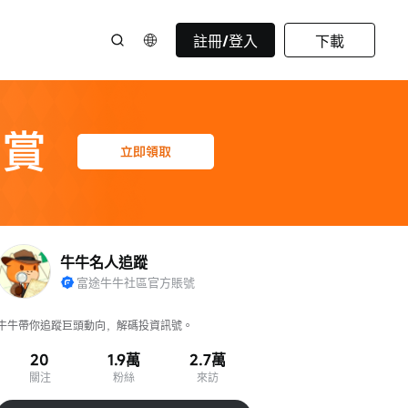
註冊/登入
下載
牛牛名人追蹤
富途牛牛社區官方賬號
牛牛帶你追蹤巨頭動向，解碼投資訊號。
20
1.9萬
2.7萬
關注
粉絲
來訪