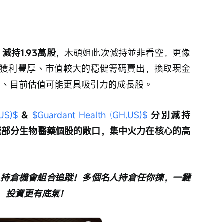
：減持1.93萬股，
木頭姐此次減持並非看空，更像
獲利豐厚、市值較大的穩健籌碼賣出，換取現金
大、目前估值可能更具吸引力的成長股。
.US)$
 & 
$Guardant Health (GH.US)$
分別減持
在縮減部分生物醫藥個股的敞口，集中火力在核心的高
人持倉機會組合追蹤！多個名人持倉任你揀，一鍵
，投資更有底氣！