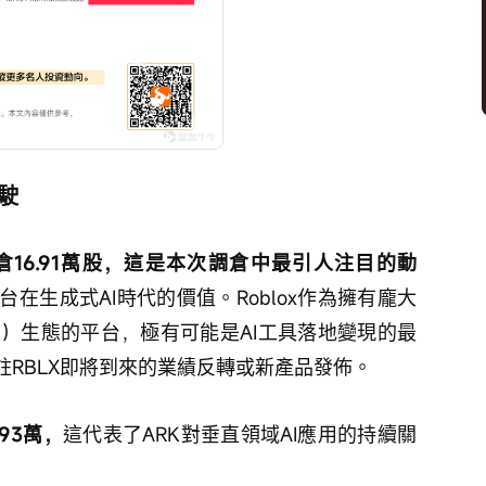
駛
倉16.91萬股，這是本次調倉中最引人注目的動
在生成式AI時代的價值。Roblox作為擁有龐大
容）生態的平台，極有可能是AI工具落地變現的最
註RBLX即將到來的業績反轉或新產品發佈。
.93萬，
這代表了ARK對垂直領域AI應用的持續關