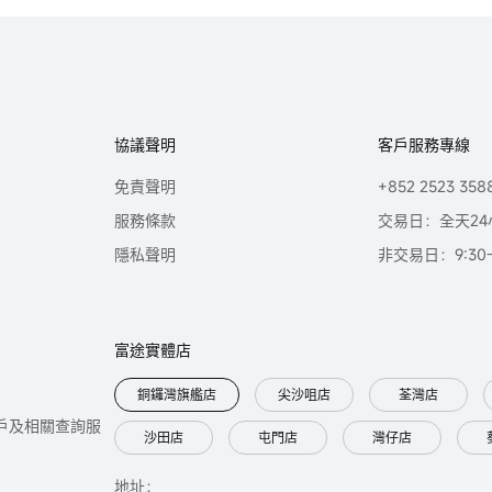
協議聲明
客戶服務專線
免責聲明
+852 2523 358
服務條款
交易日：全天24
隱私聲明
非交易日：9:30-2
富途實體店
銅鑼灣旗艦店
尖沙咀店
荃灣店
只提供開戶及相關查詢服
沙田店
屯門店
灣仔店
地址：