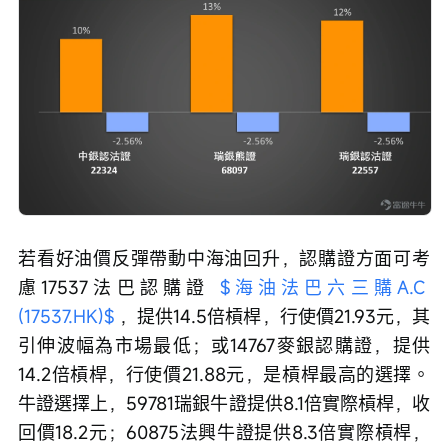
若看好油價反彈帶動中海油回升，認購證方面可考
慮17537法巴認購證 
$海油法巴六三購A.C 
(17537.HK)$
 ，提供14.5倍槓桿，行使價21.93元，其
引伸波幅為市場最低；或14767麥銀認購證，提供
14.2倍槓桿，行使價21.88元，是槓桿最高的選擇。
牛證選擇上，59781瑞銀牛證提供8.1倍實際槓桿，收
回價18.2元；60875法興牛證提供8.3倍實際槓桿，