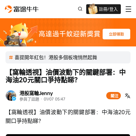
註冊/登入
迎新驚喜賞 股票/BTC等任你揀!
喜提開年紅包！港股多個板塊悄然起舞
【窩輪透視】油價波動下的關鍵部署：中
海油20元關口爭持點睇？
港股窩輪Jenny
關注
參與了話題
 · 
01/07 05:47
【窩輪透視】油價波動下的關鍵部署：中海油20元
關口爭持點睇？