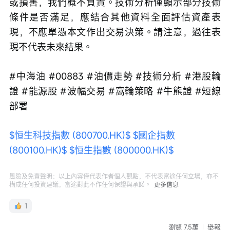
或損害，我們概不負責。技術分析僅顯示部分技術
條件是否滿足，應結合其他資料全面評估資產表
現，不應單憑本文作出交易決策。請注意，過往表
現不代表未來結果。
#中海油 #00883 #油價走勢 #技術分析 #港股輪
證 #能源股 #波幅交易 #窩輪策略 #牛熊證 #短線
部署
$恒生科技指數 (800700.HK)$
$國企指數 
(800100.HK)$
$恒生指數 (800000.HK)$
風險及免責聲明：以上內容僅代表作者個人觀點，不代表富途任何立場，亦不
構成任何投資建議，富途對此不作任何保證與承諾。
更多信息
1
瀏覽 7.5萬
舉報