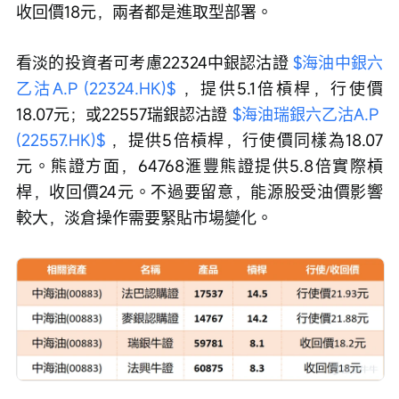
收回價18元，兩者都是進取型部署。
看淡的投資者可考慮22324中銀認沽證 
$海油中銀六
乙沽A.P (22324.HK)$
 ，提供5.1倍槓桿，行使價
18.07元；或22557瑞銀認沽證 
$海油瑞銀六乙沽A.P 
(22557.HK)$
 ，提供5倍槓桿，行使價同樣為18.07
元。熊證方面，64768滙豐熊證提供5.8倍實際槓
桿，收回價24元。不過要留意，能源股受油價影響
較大，淡倉操作需要緊貼市場變化。