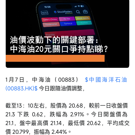
Loaded
:
Progress
:
取
0%
0%
消
/
播
靜
放
音
速
度
1月7日，中海油（00883） 
$中國海洋石油 
(00883.HK)$
 今日跟隨油價調整，
截至13：10左右，股價為 20.68，較前一日收盤價 
21.3 下跌 0.62，跌幅為 2.91%。今日開盤價為 
21.1，盤中最高價 21.14，最低價 20.62，平均成交
價 20.799，振幅為 2.44%。