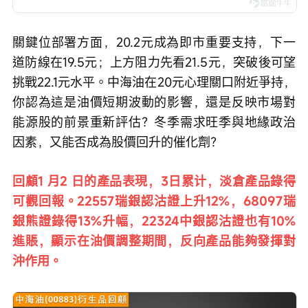
關鍵位部署方面，20.2元成為即市重要支持，下一
道防線在19.5元；上方阻力先看21.5元，突破後可望
挑戰22.1元水平。中海油在20元心理關口附近爭持，
你認為這是油價短期波動的影響，還是反映市場對
能源股的前景重新評估？冬季需求旺季與地緣政治
因素，又能否成為股價回升的催化劑？
回顧1 月2 日的產品表現，3日累计，淡倉產品錄得
可觀回報。22557瑞銀認沽證上升12%，68097瑞
銀熊證錄得13%升幅，22324中銀認沽證也有10%
進賬，顯示在油價調整期間，反向產品能夠發揮對
沖作用。