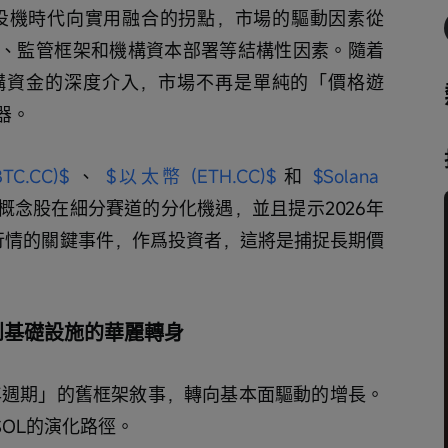
從投機時代向實用融合的拐點，市場的驅動因素從
、監管框架和機構資本部署等結構性因素。隨着
構資金的深度介入，市場不再是單純的「價格遊
器。
C.CC)$
 、 
$以太幣 (ETH.CC)$
 和 
$Solana 
概念股在細分賽道的分化機遇，並且提示2026年
行情的關鍵事件，作爲投資者，這將是捕捉長期價
到基礎設施的華麗轉身
四年週期」的舊框架敘事，轉向基本面驅動的增長。
SOL的演化路徑。