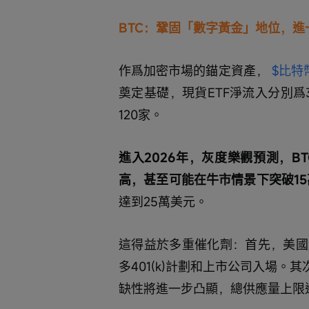
BTC：鞏固「數字黃金」地位，進
作爲加密市場的錨定資產， 
$比特幣
奠定基礎，現貨ETF淨流入分別爲3
120家。
進入2026年，灰度樂觀預測，
高，甚至可能在牛市情景下突破1
達到25萬美元。
這得益於多重催化劑：首先，美國
多401(k)計劃和上市公司入場。
缺性將進一步凸顯，總供應量上限