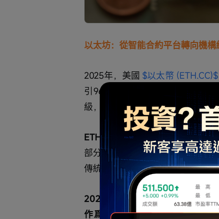
以太坊：從智能合約平台轉向機構
2025年，美國 
$以太幣 (ETH.CC)$
引96億美元投資，同時以太坊在202
級，徹底重構了網絡的擴容能力，La
ETH在2026年的關鍵驅動因素
部分在以太坊上，這釋放了一個清
傳統金融機構仍首選以太坊。
2025年鏈上RWA規模已超300
作爲首選平台，將捕獲這一價值