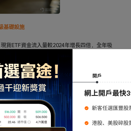
級基礎設施
 現貨ETF資金流入量較2024年增長四倍，全年吸
5年成功實施Pectra和Fusaka兩次里程碑式升
yer 2生態呈現爆發式增長。
在於RWA代幣化實踐的爆發
，貝萊德BUIDL基金大
晰的信號：在處理數億美元級別的資產結算時，
億美元，2026年預計擴張至數萬億美元級，以太坊
。 
$SharpLink (SBET.US)$
 聯席首席執行官 