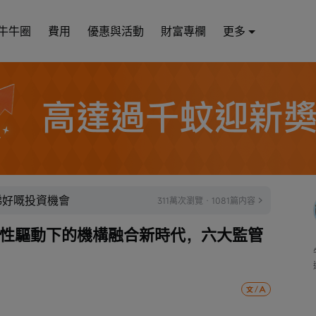
牛牛圈
費用
優惠與活動
財富專欄
更多
睇好嘅投資機會
311萬次瀏覽 · 1081篇内容
用性驅動下的機構融合新時代，六大監管