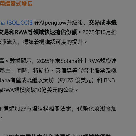
應用爆發式增長
na (SOL.CC)$
 在Alpenglow升級後，
交易成本遠
交易和RWA等領域快速搶佔份額。
2025年10月推
美元淨流入，標誌着機構認可度的提升。
新高。
數據顯示，2025年末Solana鏈上RWA規模達
資產爲主，同時，特斯拉、英偉達等代幣化股票及機
lana有望成爲繼以太坊（約123 億美元）和 BNB 
三條RWA規模突破10億美元的公鏈。
026年通過加密市場結構相關法案，代幣化浪潮將加
。