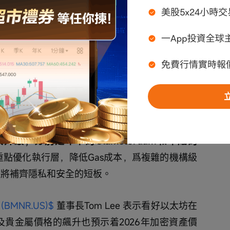
定幣、代幣化 RWA 的激增以及主權財富基金日益增長的
26 年大幅增長到 2026 年年底。
Bitwise預計
關注質押ETF的破冰以及2026年兩次關鍵的升
質押，一旦帶有質押功能的ETF獲批，以太坊ETF
計價資產，大幅提升其對於機構的吸引力。
升級，分別是年中的Glamsterdam和年底的
am將重點優化執行層，降低Gas成本，爲複雜的機構級
a 升級將補齊隱私和安全的短板。
s (BMNR.US)$
 董事長Tom Lee 表示看好以太坊在
品及貴金屬價格的飆升也預示着2026年加密資產價