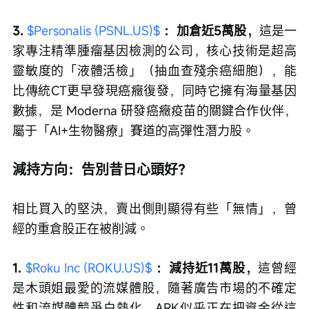
3. 
$Personalis (PSNL.US)$
 ：加倉近5萬股，
這是一
家專注精準腫瘤基因檢測的公司，核心技術是超高
靈敏度的「液體活檢」（抽血查殘余癌細胞），能
比傳統CT更早發現癌癥復發，同時它擁有海量基因
數據，是 Moderna 研發癌癥疫苗的關鍵合作伙伴，
屬于「AI+生物醫療」賽道的高彈性潛力股。
減持方向：告別昔日心頭好？
相比買入的堅決，賣出側則顯得有些「無情」，曾
經的重倉股正在被削減。
1. 
$Roku Inc (ROKU.US)$
 ：減持近11萬股，
這曾經
是木頭姐最愛的流媒體股，隨著廣告市場的不確定
性和流媒體競爭白熱化，ARK似乎正在把資金從這