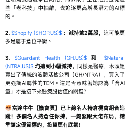
些「老科技」中抽離，去追逐更高增長潛力的AI標
的。
2. 
$Shopify (SHOP.US)$
 ：減持逾2萬股，
這可能更
多是屬于倉位平衡。
3. 
$Guardant Health (GH.US)$
 和 
$Natera 
(NTRA.US)$
 均遭到小幅減持，
同樣是醫療，木頭姐
賣出了傳統的液體活檢公司（GH/NTRA），買入了
更強調AI屬性的TEM。這是否意味著她認為「含AI
量」才是接下來醫療股估值的關鍵？
富途牛牛【機會頁】已上線名人持倉機會組合追
蹤！多個名人持倉任你揀，一鍵緊跟大佬布局，精
準鎖定優質標的，投資更有底氣！