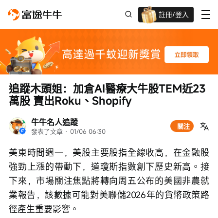
註冊/登入
迎新驚喜賞 股票/BTC等任你揀!
追蹤木頭姐：加倉AI醫療大牛股TEM近23
萬股 賣出Roku、Shopify
牛牛名人追蹤
關注
發表了文章
 · 
01/06 06:30
美東時間週一，美股主要股指全線收高，在金融股
強勁上漲的帶動下，道瓊斯指數創下歷史新高。接
下來，市場關注焦點將轉向周五公布的美國非農就
業報告，該數據可能對美聯儲2026年的貨幣政策路
徑產生重要影響。