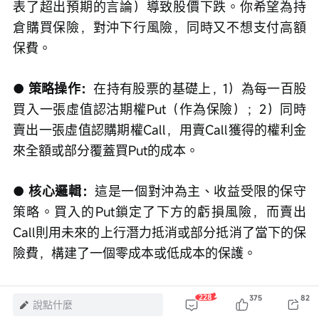
表了超出預期的言論）導致股價下跌。你希望為持
倉購買保險，對沖下行風險，同時又不想支付高額
保費。
● 策略操作：
在持有股票的基礎上，1）為每一百股
買入一張虛值認沽期權Put（作為保險）；2）同時
賣出一張虛值認購期權Call，用賣Call獲得的權利金
來全額或部分覆蓋買Put的成本。
● 核心邏輯：
這是一個對沖為主、收益受限的保守
策略。買入的Put鎖定了下方的虧損風險，而賣出
Call則用未來的上行潛力抵消或部分抵消了當下的保
險費，構建了一個零成本或低成本的保護。
● 盈虧要點：
最大風險發生在股票價格下跌時，但
228
375
82
說點什麼
總虧損被鎖定在（股票買入成本 - Put行權價 + 期權