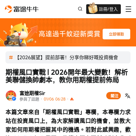
註冊/登入
迎新驚喜賞 股票/BTC等任你揀!
【2026展望】提前部署！分享你睇好嘅投資機會
期權風口實戰 | 2026開年最大變數！解析
美聯儲換帥劇本，教你用期權提前佈局
富途期權Sir
關注
參與了話題
 · 
01/06 06:28
 · 
本篇文章來自「期權風口實戰」專欄，本專欄力求
站在投資風口上，為大家解讀風口的機會，並教大
家如何用期權把握其中的機遇。若對此感興趣，歡