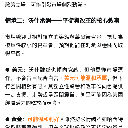
政策立場，可能引發市場劇烈動盪。
情境二：沃什當選——平衡與改革的核心敘事
市場歡迎其相對獨立的姿態與華爾街背景，視其為
破壞性較小的變革者，預期他能在刺激與穩健間取
得平衡。
● 美元：
沃什雖然也傾向寬鬆，但他更懂市場運
作，不會盲目配合白宮。
美元可能溫和承壓
，但下
行空間相對有限。其獨立性聲譽和改革傾向會提供
一定支撐，走勢或呈區間震盪，甚至可能因為美國
經濟活力的釋放而走強。
● 黃金：
可能溫和利好
。雖然避險情緒不如哈西特
當選時那麼強烈，但在全球地緣政治不穩定的背景