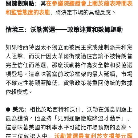
關鍵觀察點：
其
在參議院聽證會上關於縮表時間表
和監管態度的表態
，將決定市場的具體反應。
情境三：沃勒當選——政策連貫和數據驅動
如果哈西特因太不獨立而被民主黨或建制派共和黨
人阻擊，而沃什因太華爾街或過往言論不被特朗普
完全信任而落選，那麼沃勒將作為安全牌和妥協選
項登場。這意味著當前政策框架的最大延續，市場
不確定性將顯著降低，貨幣政策將重回傳統的數據
依賴模式。
● 美元：
相比於哈西特和沃什，沃勒在減息問題上
最為謹慎。他堅持「見到通脹徹底降溫才動手」，
這意味著美國的利率水平可能比市場預期的要高。
在三位候選人中，
沃勒當選最有利於支撐美元匯