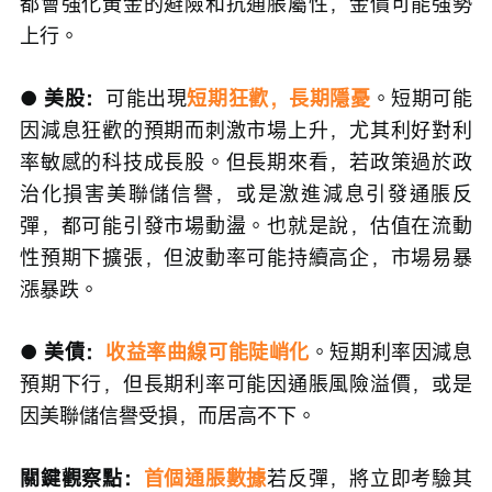
都會強化黃金的避險和抗通脹屬性，金價可能強勢
上行。
● 美股：
可能出現
短期狂歡，長期隱憂
。短期可能
因減息狂歡的預期而刺激市場上升，尤其利好對利
率敏感的科技成長股。但長期來看，若政策過於政
治化損害美聯儲信譽，或是激進減息引發通脹反
彈，都可能引發市場動盪。也就是說，估值在流動
性預期下擴張，但波動率可能持續高企，市場易暴
漲暴跌。
● 美債：
收益率曲線可能陡峭化
。短期利率因減息
預期下行，但長期利率可能因通脹風險溢價，或是
因美聯儲信譽受損，而居高不下。
關鍵觀察點：
首個通脹數據
若反彈，將立即考驗其