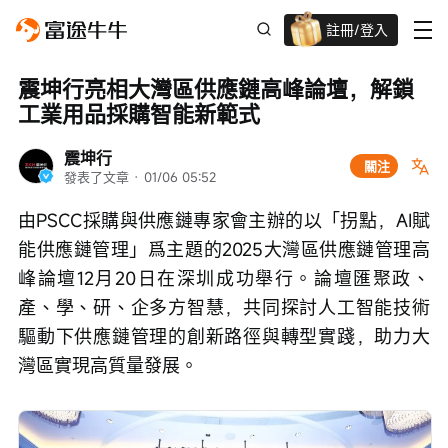
註冊/登入
迎新驚喜賞 股票/BTC等任你揀!
震坤行亮相大灣區供應鏈高峰論壇，解鎖
工業用品採購智能新範式
震坤行
關注
發表了文章
 · 
01/06 05:52
由PSCC採購與供應鏈專家會主辦的以「拐點，AI賦
能供應鏈管理」爲主題的2025大灣區供應鏈管理高
峰論壇12月20日在深圳成功舉行。論壇匯聚政、
產、學、研、企多方智慧，共同探討人工智能技術
驅動下供應鏈管理的創新路徑與轉型實踐，助力大
灣區實現高質量發展。