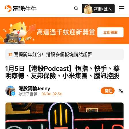
註冊/登入
迎新驚喜賞 股票/BTC等任你揀!
喜提開年紅包！港股多個板塊悄然起舞
1月5日【港股Podcast】恆指、快手、藥
明康德、友邦保險、小米集團、騰訊控股
港股窩輪Jenny
關注
參與了話題
 · 
01/06 02:36