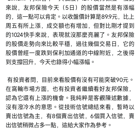
來說，友邦保險今天（5日）的股價當然是有漲幅
的，這一點可以肯定。以收盤價計算是89.9元，比上
周五有所上漲，成交額也有增加，但對比剛才提到
的1024快手來說，表現就沒那麼亮麗了。友邦保險
的股價走勢向來比較平穩，過往幾個交易日，它的
股價曾經一度跌到保利加通道的中線附近，之後得
到支撐回升，今天也錄得小幅漲幅。
 有投資者問，目前來看股價有沒有可能突破90元。
在窩輪市場方面，也有投資者繼續看好友邦保險，
認為它還有上漲的機會。我純粹是客觀陳述數據，
沒有潑冷水的意思。從技術信號總結來看，暫時以
賣出信號為主，有8個賣出信號，6個買入信號，賣
出信號稍微占多一點，這給大家作為參考。