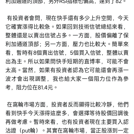
利加通道的頂部，另外RSI指標也偏高，達到了82。
 有投資者會問，現在快手還有多少上升空間，今天
它確實漲得比較急。如果回到技術信號總結來看，
整體還是以賣出信號占多。一方面，股價偏離了保
利加通道頂部；另一方面，壓力也比較大。簡單來
看，暫時有8個賣出信號，5個買入信號，整體以賣
出為主。所以如果問快手短期的直博率，可能不會
太高。當然，如果有投資者認為它可能還會再漲一
波才會出現調整，我也給大家一個阻力位作為參
考，阻力位在81.4元。
 在窩輪市場方面，投資者反而顯得比較冷靜，他們
看到快手今天漲得這麼多，會選擇等待股價回調後
再做考慮。暫時來看，也有投資者現在主要買入認
沽證（put輪）。其實在窩輪市場，當正股漲到一定