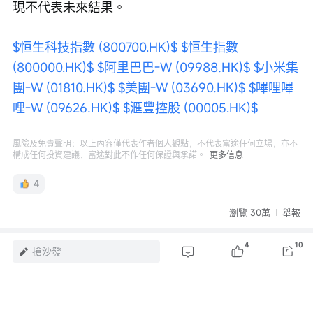
現不代表未來結果。
$恒生科技指數 (800700.HK)$
$恒生指數 
(800000.HK)$
$阿里巴巴-W (09988.HK)$
$小米集
團-W (01810.HK)$
$美團-W (03690.HK)$
$嗶哩嗶
哩-W (09626.HK)$
$滙豐控股 (00005.HK)$
風險及免責聲明：以上內容僅代表作者個人觀點，不代表富途任何立場，亦不
構成任何投資建議，富途對此不作任何保證與承諾。
更多信息
4
瀏覽 30萬
舉報
4
10
評論
搶沙發
登錄
發表評論