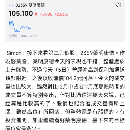
HK
02359
藥明康德
105.100
+0.900
+0.86%
交易中
01/06 02:33
 Simon：接下來看第二只個股，2359藥明康德。作
為醫藥股，藥明康德今天的表現也不錯，整體處於
上升態勢，不過今天（5日）曾經沖高到保利加通道
頂部附近，之後以收盤價104.2元回落。今天的成交
量也比較大，雖然對比12月中或者11月底那段時間的
成交量不算特別突出，但對比過往這幾天來說，已
經算是比較高的了。股價也配合著成交量有所上
漲，雖然高位有所回落，但整體還是有漲幅的。有
投資者問，如果繼續看好藥明康德，接下來的目標
價位會是多少。