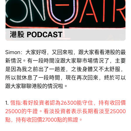
Loaded
:
Progress
:
取
0%
0%
消
/
播
靜
放
音
速
度
Simon：大家好呀，又回來啦，跟大家看看港股的最
新情況。有一段時間沒跟大家聊市場情況了，主要
是因為我之前出了一趟差，之後身體又不太舒服，
所以就休息了一段時間，現在再次回來，終於可以
跟大家聊聊港股的情況啦。
1. 
恆指:看好投資者認為26300能守住，持有收回價
25000的牛證。看淡投資者表示長期看淡至25000
點，持有收回價27000點的熊證。