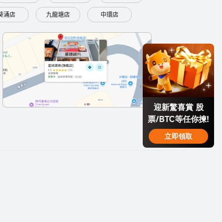
葵涌店
九龍塘店
中環店
迎新驚喜賞 股
票/BTC等任你揀!
立即領取