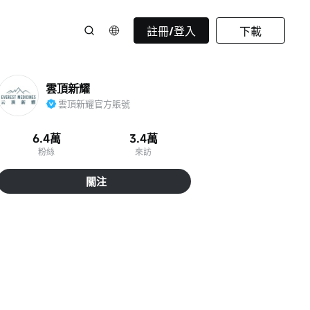
註冊/登入
下載
雲頂新耀
雲頂新耀官方賬號
6.4萬
3.4萬
粉絲
來訪
關注