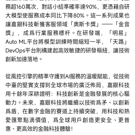
務超160萬次，對話小結準確率達90%，更憑藉自研
大模型使服務成本同比下降80%。這一系列成果也
讓嘉銀科技斬獲客服領域「奧斯卡獎」——「金音
獎」，成爲行業服務標杆。在研發端，「明易」
Auto ML平台將模型訓練時間縮短一半，「天路」
DevOps平台則構建起高效敏捷的研發樞紐，讓技術
創新加速落地。
從風控引擎的精準守護到AI服務的溫暖賦能，從技術
中臺的堅實支撐到全球市場的廣泛佈局，嘉銀科技
用十餘年深耕證明：科技創新是金融發展的核心驅
動力。未來，嘉銀科技將繼續以技術爲矛、以創新
爲盾，在數字金融的賽道上持續突破，用科技和熱
愛匯聚點滴價值，爲全球用戶創造更安全、更普
惠、更高效的金融科技體驗！