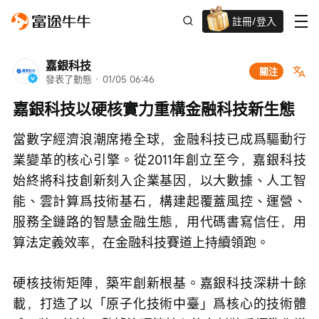
註冊/登入
新客限時
高達過千蚊獎賞
嘉銀科技
關注
發表了動態
 · 
01/05 06:46
嘉銀科技以硬核實力重構金融科技新生態
當數字經濟浪潮席捲全球，金融科技已成爲驅動行
業變革的核心引擎。從2011年創立至今，嘉銀科技
始終將科技創新刻入企業基因，以大數據、人工智
能、雲計算爲技術基石，構建起覆蓋風控、運營、
服務全鏈路的智慧金融生態，用代碼書寫信任，用
算法定義效率，在金融科技賽道上持續領跑。
硬核技術矩陣，築牢創新根基。嘉銀科技深耕十餘
載，打造了以「原子化技術中臺」爲核心的技術體