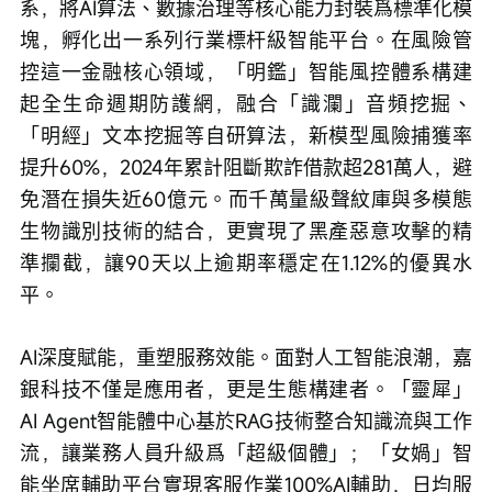
系，將AI算法、數據治理等核心能力封裝爲標準化模
塊，孵化出一系列行業標杆級智能平台。在風險管
控這一金融核心領域，「明鑑」智能風控體系構建
起全生命週期防護網，融合「識瀾」音頻挖掘、
「明經」文本挖掘等自研算法，新模型風險捕獲率
提升60%，2024年累計阻斷欺詐借款超281萬人，避
免潛在損失近60億元。而千萬量級聲紋庫與多模態
生物識別技術的結合，更實現了黑產惡意攻擊的精
準攔截，讓90天以上逾期率穩定在1.12%的優異水
平。
AI深度賦能，重塑服務效能。面對人工智能浪潮，嘉
銀科技不僅是應用者，更是生態構建者。「靈犀」
AI Agent智能體中心基於RAG技術整合知識流與工作
流，讓業務人員升級爲「超級個體」；「女媧」智
能坐席輔助平台實現客服作業100%AI輔助，日均服