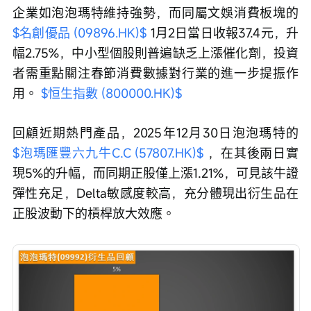
企業如泡泡瑪特維持強勢，而同屬文娛消費板塊的 
$名創優品 (09896.HK)$
 1月2日當日收報37.4元，升
幅2.75%，中小型個股則普遍缺乏上漲催化劑，投資
者需重點關注春節消費數據對行業的進一步提振作
用。 
$恒生指數 (800000.HK)$
回顧近期熱門產品，2025年12月30日泡泡瑪特的 
$泡瑪匯豐六九牛C.C (57807.HK)$
 ，在其後兩日實
現5%的升幅，而同期正股僅上漲1.21%，可見該牛證
彈性充足，Delta敏感度較高，充分體現出衍生品在
正股波動下的槓桿放大效應。