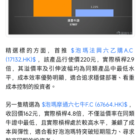
精選標的方面，首推 
$泡瑪法興六乙購A.C 
(17132.HK)$
 ，該產品行使價220元，實際槓桿2.9
倍，其溢價率及引伸波幅均為同類產品中最低水
平，成本效率優勢明顯，適合追求穩健部署、看重
成本控制的投資者。
另一隻精選為 
$泡瑪摩通六七牛F.C (67664.HK)$
 ，
收回價162元，實際槓桿4.8倍，不僅溢價率在同類
牛證中最低，且實際槓桿處於較高水平，兼顧了成
本與彈性，適合看好泡泡瑪特突破短期阻力、尋求