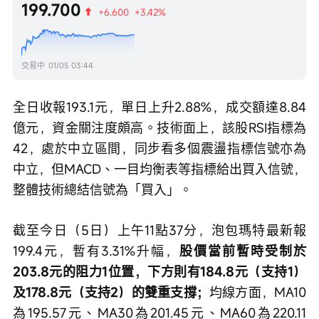
199.700
+6.600
+3.42%
交易中
01/05 03:44
全日收報193.1元，單日上升2.88%，成交額達8.84
億元，資金關注度頗高。技術面上，該股RSI指標為
42，處於中立區間，同步看多個震盪指標信號亦為
中立，但MACD、一目均衡表等指標給出買入信號，
整體技術總結信號為「買入」。
截至今日（5日）上午11點37分，泡包瑪特最新報
199.4元，暫有3.31%升幅，
股價當前暫時受制於
203.8元的阻力1位置，下方則有184.8元（支持1）
及178.8元（支持2）的雙重支撐；
均線方面，MA10
為195.57元、MA30為201.45元、MA60為220.11