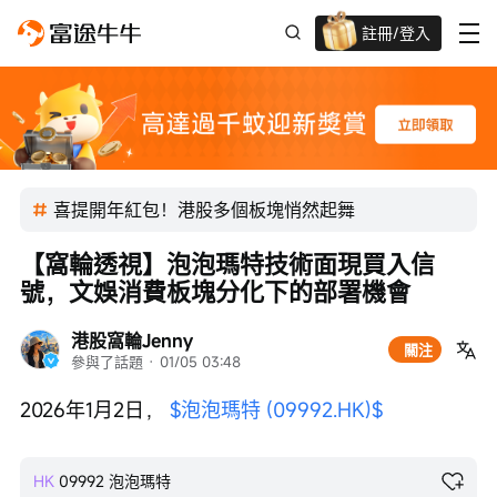
註冊/登入
迎新驚喜賞 股票/BTC等任你揀!
喜提開年紅包！港股多個板塊悄然起舞
【窩輪透視】泡泡瑪特技術面現買入信
號，文娛消費板塊分化下的部署機會
港股窩輪Jenny
關注
參與了話題
 · 
01/05 03:48
2026年1月2日， 
$泡泡瑪特 (09992.HK)$
HK
09992
泡泡瑪特