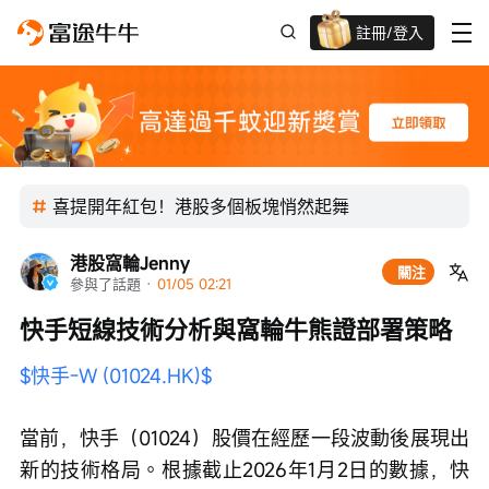
註冊/登入
新客限時
高達過千蚊獎賞
喜提開年紅包！港股多個板塊悄然起舞
港股窩輪Jenny
關注
參與了話題
 · 
01/05 02:21
快手短線技術分析與窩輪牛熊證部署策略
$快手-W (01024.HK)$
當前，快手（01024）股價在經歷一段波動後展現出
新的技術格局。根據截止2026年1月2日的數據，快