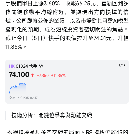
手股價單日上漲3.60%，收報66.25元，重新回到多
條關鍵移動平均線附近，並顯現出方向抉擇的信
號。公司即將公佈的業績，以及市場對其可靈AI模型
變現化的預期，成為短線投資者密切關注的焦點。
截止今日（5日）快手的股價拉升至74.01元，升幅
11.85%。
HK
01024
快手-W
74.100
+7.850
+11.85%
交易中
01/05 02:17
 技術分析：關鍵位爭奪與動能交織
 擺盪指標呈現多空交織的局面。RSI指標位於43的