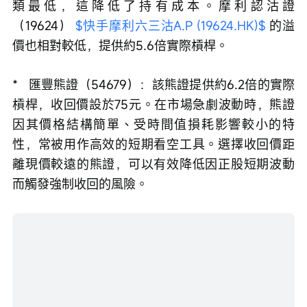
類最低，這降低了持有成本。摩利認沽證
（19624） 
$快手摩利六三沽A.P (19624.HK)$
 的溢
價也相對較低，提供約5.6倍實際槓桿。
*   匯豐熊證（54679）：該熊證提供約6.2倍的實際
槓桿，收回價設於75元。在市場急劇波動時，熊證
因其價格結構簡單、受時間值損耗影響較小的特
性，常被用作高效的短期看空工具。選擇收回價距
離現價較遠的熊證，可以有效降低因正股短期波動
而觸發強制收回的風險。