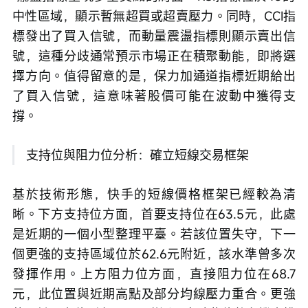
中性區域，顯示暫無超買或超賣壓力。同時，CCI指
標發出了買入信號，而動量震盪指標則顯示賣出信
號，這種分歧通常預示市場正在積聚動能，即將選
擇方向。值得留意的是，保力加通道指標近期給出
了買入信號，這意味著股價可能在波動中獲得支
撐。
 支持位與阻力位分析：確立短線交易框架
基於技術形態，快手的短線價格框架已經較為清
晰。下方支持位方面，首要支持位在63.5元，此處
是近期的一個小型整理平臺。若該位置失守，下一
個更強的支持區域位於62.6元附近，該水準曾多次
發揮作用。上方阻力位方面，直接阻力位在68.7
元，此位置與近期高點及部分均線壓力重合。更強