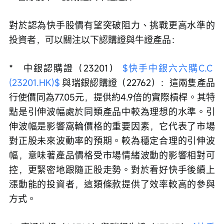
對於認為快手股價有望突破阻力、挑戰更高水準的
投資者，可以關注以下認購證與牛證產品：
*   中銀認購證（23201） 
$快手中銀六六購C.C 
(23201.HK)$
 與瑞銀認購證（22762）：這兩隻產品
行使價同為77.05元，提供約4.9倍的實際槓桿。其特
點是引伸波幅處於同類產品中較為理想的水準。引
伸波幅是影響窩輪價格的重要因素，它代表了市場
對正股未來波動率的預期。較為穩定合理的引伸波
幅，意味著產品價格受市場情緒波動的影響相對可
控，更緊密地跟隨正股走勢。對於看好快手後續上
漲動能的投資者，這類條款提供了效率較高的參與
方式。