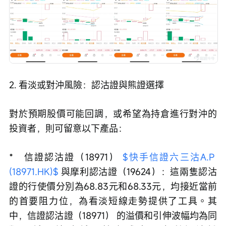
2. 看淡或對沖風險：認沽證與熊證選擇 
對於預期股價可能回調，或希望為持倉進行對沖的
投資者，則可留意以下產品：
*   信證認沽證（18971） 
$快手信證六三沽A.P 
(18971.HK)$
 與摩利認沽證（19624）：這兩隻認沽
證的行使價分別為68.83元和68.33元，均接近當前
的首要阻力位，為看淡短線走勢提供了工具。其
中，信證認沽證（18971） 的溢價和引伸波幅均為同