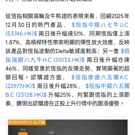
從恆指相關窩輪及牛熊證的表現來看，回顧2025年
12月30日的熱門產品， 
$恒指中銀八七牛U.C 
(53746.HK)$
 兩日後升幅達51%，同期恆指僅上漲
1.87%，高槓桿特性帶來明顯的彈性放大效應，反映
該產品對恆指波動的Delta敏感度較高；另一隻 
$恒
指瑞銀八九牛H.C (55133.HK)$
 兩日後升幅亦達
46%，同樣受惠於恆指的反彈走勢，實現顯著的超
額回報。認購證方面， 
$恒指摩通六五購A.C 
(22977.HK)$
 兩日後升幅28%， 
$恒指中銀六五購
B.C (23128.HK)$
 升幅25%，均緊跟恆指的上漲節
奏，體現出認購證在正股上升行情中的跟漲優勢。