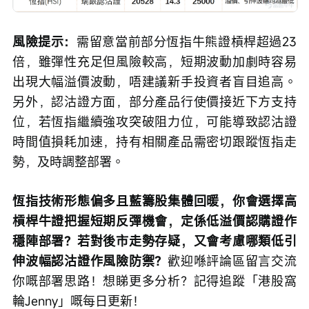
風險提示：
需留意當前部分恆指牛熊證槓桿超過23
倍，雖彈性充足但風險較高，短期波動加劇時容易
出現大幅溢價波動，唔建議新手投資者盲目追高。
另外，認沽證方面，部分產品行使價接近下方支持
位，若恆指繼續強攻突破阻力位，可能導致認沽證
時間值損耗加速，持有相關產品需密切跟蹤恆指走
勢，及時調整部署。
恆指技術形態偏多且藍籌股集體回暖，你會選擇高
槓桿牛證把握短期反彈機會，定係低溢價認購證作
穩陣部署？若對後市走勢存疑，又會考慮哪類低引
伸波幅認沽證作風險防禦？
歡迎喺評論區留言交流
你嘅部署思路！想睇更多分析？記得追蹤「港股窩
輪Jenny」嘅每日更新！