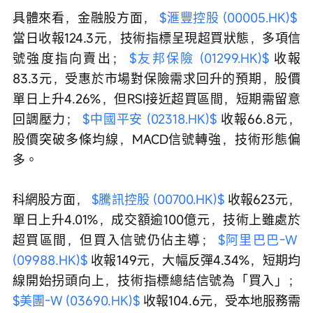
具體來看，金融股方面， 
$滙豐控股 (00005.HK)$
當日收報124.3元，技術指標呈現超買狀態，多項信
號強度指向賣出； 
$友邦保險 (01299.HK)$
 收報
83.3元，受惠於市場對保險需求回升的預期，股價
單日上升4.26%，但RSI接近超買區間，短期需留意
回調壓力； 
$中國平安 (02318.HK)$
 收報66.8元，
股價突破多條均線，MACD信號轉強，技術形態偏
多。
科網股方面， 
$騰訊控股 (00700.HK)$
 收報623元，
單日上升4.01%，成交額逾100億元，技術上雖處於
超買區間，但買入信號仍佔主導； 
$阿里巴巴-W 
(09988.HK)$
 收報149元，大幅反彈4.34%，短期均
線開始拐頭向上，技術指標總結信號為「買入」； 
$美團-W (03690.HK)$
 收報104.6元，受本地服務需