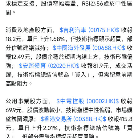
求穩定支撐，股價窄幅震盪，RSI為56處於中性區
間。
消費及地產股方面， 
$吉利汽車 (00175.HK)$
 收報
18.2元，單日上升1.68%，但技術指標顯示超買，部
分信號建議減持； 
$中國海外發展 (00688.HK)$
 收
報12.49元，股價企穩於短期均線上方，技術形態偏
強； 
$安踏體育 (02020.HK)$
 收報81.9元，成交活
躍，技術指標總結信號為「買入」，但需留意前期
高點阻力。
公用事業股方面， 
$中電控股 (00002.HK)$
 收報
69.9元，股價波動較小，技術指標中性偏弱，市場觀
望氛圍濃厚； 
$香港交易所 (00388.HK)$
 收報415.8
元，單日上升2.01%，技術指標總結信號為「買
入」，但部分震盪指標提示超買風險。