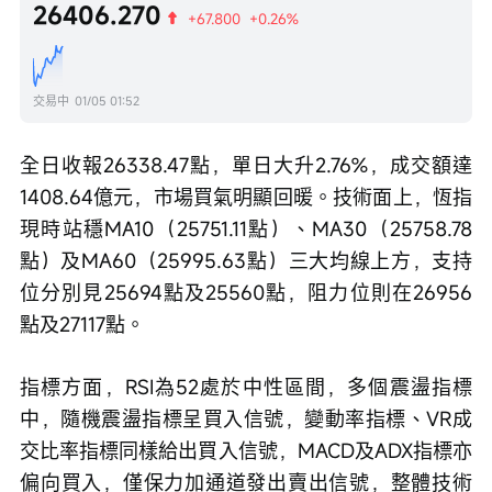
26406.270
+67.800
+0.26%
交易中
01/05 01:52
全日收報26338.47點，單日大升2.76%，成交額達
1408.64億元，市場買氣明顯回暖。技術面上，恆指
現時站穩MA10（25751.11點）、MA30（25758.78
點）及MA60（25995.63點）三大均線上方，支持
位分別見25694點及25560點，阻力位則在26956
點及27117點。
指標方面，RSI為52處於中性區間，多個震盪指標
中，隨機震盪指標呈買入信號，變動率指標、VR成
交比率指標同樣給出買入信號，MACD及ADX指標亦
偏向買入，僅保力加通道發出賣出信號，整體技術