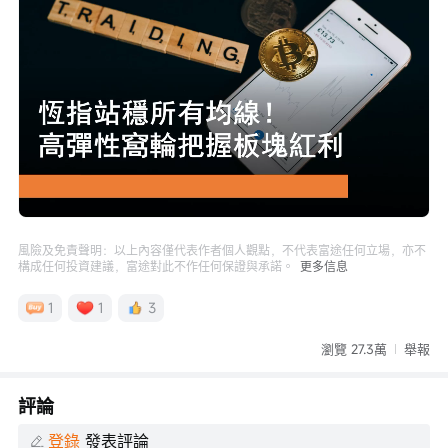
Loaded
:
Progress
:
取
0%
0%
消
/
播
靜
放
音
速
度
風險及免責聲明：以上內容僅代表作者個人觀點，不代表富途任何立場，亦不
構成任何投資建議，富途對此不作任何保證與承諾。
更多信息
1
1
3
瀏覽 27.3萬
舉報
評論
登錄
發表評論