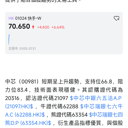
HK
01024
快手-W
70.650
+4.400
+6.64%
交易中
01/05 01:31
中芯（00981）短期呈上升趨勢，支持位66.8，阻
力位83.4，技術面表現穩健。其認購證代碼為
20316，認沽證代碼21097 
$中芯中銀六五沽A.P 
(21097.HK)$
 ，牛證代碼62288 
$中芯瑞銀七六牛
A.C (62288.HK)$
 ，熊證代碼63354 
$中芯瑞銀七四
熊D.P (63354.HK)$
 ，衍生產品指標優質，與個股