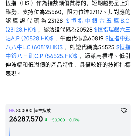
恆指（HSI）作為指數類優質標的，短期趨勢呈上升
態勢，支持位為25560，阻力位達27117。其對應的
認購證代碼為23128 
$恒指中銀六五購B.C 
(23128.HK)$
 ，認沽證代碼為20528 
$恒指瑞銀六三
沽A.P (20528.HK)$
 ，牛證代碼為60819 
$恒指中銀
八八牛L.C (60819.HK)$
 ，熊證代碼為56525 
$恒指
中銀八三熊O.P (56525.HK)$
 ，憑藉高槓桿、低引
伸波幅和低溢價的產品特性，具備較好的技術指標
表現。
HK
800000
恒生指數
26287.570
-50.900
-0.19%