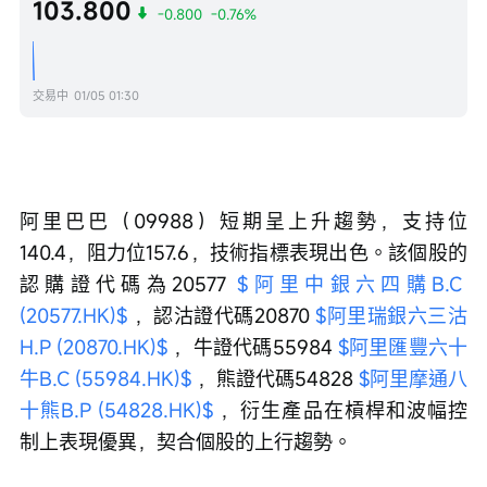
103.800
-0.800
-0.76%
交易中
01/05 01:30
阿里巴巴（09988）短期呈上升趨勢，支持位
140.4，阻力位157.6，技術指標表現出色。該個股的
認購證代碼為20577 
$阿里中銀六四購B.C 
(20577.HK)$
 ，認沽證代碼20870 
$阿里瑞銀六三沽
H.P (20870.HK)$
 ，牛證代碼55984 
$阿里匯豐六十
牛B.C (55984.HK)$
 ，熊證代碼54828 
$阿里摩通八
十熊B.P (54828.HK)$
 ，衍生產品在槓桿和波幅控
制上表現優異，契合個股的上行趨勢。