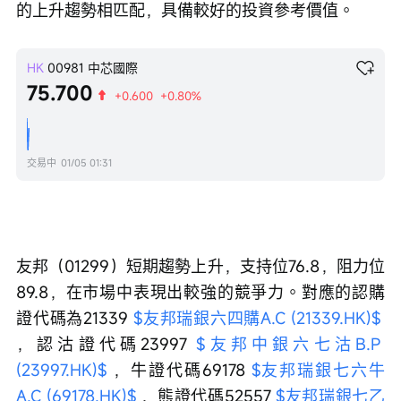
的上升趨勢相匹配，具備較好的投資參考價值。
HK
00981
中芯國際
75.700
+0.600
+0.80%
交易中
01/05 01:31
友邦（01299）短期趨勢上升，支持位76.8，阻力位
89.8，在市場中表現出較強的競爭力。對應的認購
證代碼為21339 
$友邦瑞銀六四購A.C (21339.HK)$
，認沽證代碼23997 
$友邦中銀六七沽B.P 
(23997.HK)$
 ，牛證代碼69178 
$友邦瑞銀七六牛
A.C (69178.HK)$
 ，熊證代碼52557 
$友邦瑞銀七乙