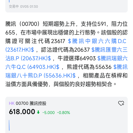
交易中
01/05 01:30
騰訊（00700）短期趨勢上升，支持位591，阻力位
655，在市場中展現出穩健的上行態勢。該個股的認
購證可關注代碼23617 
$騰訊中銀六六購D.C 
(23617.HK)$
 ，認沽證代碼為20637 
$騰訊匯豐六三
沽B.P (20637.HK)$
 ，牛證選擇64903 
$騰訊瑞銀六
六牛Q.C (64903.HK)$
 ，熊證代碼為55636 
$騰訊
瑞銀八十熊D.P (55636.HK)$
 ，相關產品在槓桿和
溢價方面具備優勢，與個股的良好趨勢相契合。
HK
00700
騰訊控股
618.000
-5.000
-0.80%