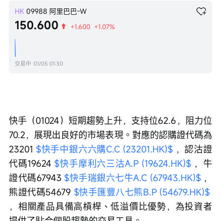
HK
09988
阿里巴巴-W
150.600
+1.600
+1.07%
交易中
01/05 01:30
快手（01024）短期趨勢上升，支持位62.6，阻力位
70.2，展現出良好的市場表現。對應的認購證代碼為
23201 
$快手中銀六六購C.C (23201.HK)$
 ，認沽證
代碼19624 
$快手摩利六三沽A.P (19624.HK)$
 ，牛
證代碼67943 
$快手瑞銀六七牛A.C (67943.HK)$
 ，
熊證代碼54679 
$快手匯豐八七熊B.P (54679.HK)$
，相關產品具備高槓桿、低溢價比優勢，為投資者
提供了貼合個股趨勢的交易工具。