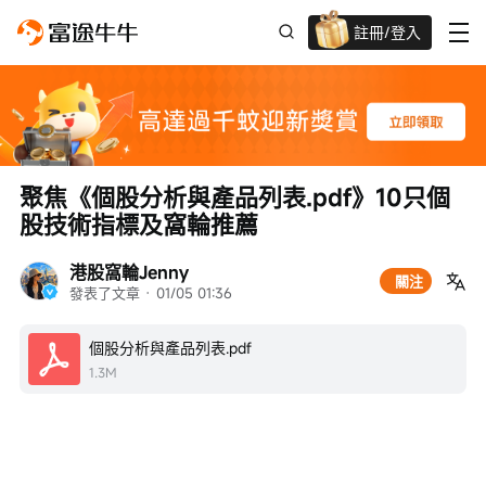
註冊/登入
新客限時
高達過千蚊獎賞
聚焦《個股分析與產品列表.pdf》10只個
股技術指標及窩輪推薦
港股窩輪Jenny
關注
發表了文章
 · 
01/05 01:36
個股分析與產品列表.pdf
1.3M