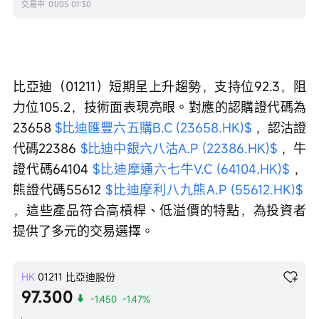
交易中
01/05 01:30
比亞迪（01211）短期呈上升趨勢，支持位92.3，阻
力位105.2，技術面表現亮眼。對應的認購證代碼為
23658 
$比迪匯豐六五購B.C (23658.HK)$
 ，認沽證
代碼22386 
$比迪中銀六八沽A.P (22386.HK)$
 ，牛
證代碼64104 
$比迪摩通六七牛V.C (64104.HK)$
 ，
熊證代碼55612 
$比迪摩利八九熊A.P (55612.HK)$
，這些產品符合高槓桿、低溢價的特點，為投資者
提供了多元的交易選擇。
HK
01211
比亞迪股份
97.300
-1.450
-1.47%