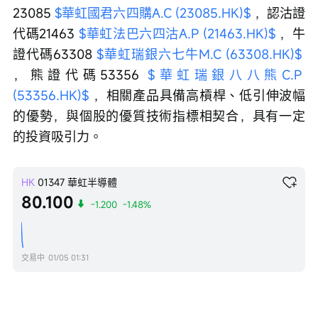
23085 
$華虹國君六四購A.C (23085.HK)$
 ，認沽證
代碼21463 
$華虹法巴六四沽A.P (21463.HK)$
 ，牛
證代碼63308 
$華虹瑞銀六七牛M.C (63308.HK)$
，熊證代碼53356 
$華虹瑞銀八八熊C.P 
(53356.HK)$
 ，相關產品具備高槓桿、低引伸波幅
的優勢，與個股的優質技術指標相契合，具有一定
的投資吸引力。
HK
01347
華虹半導體
80.100
-1.200
-1.48%
交易中
01/05 01:31