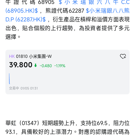
牛證代碼68905 
$小米瑞銀六八牛C.C 
(68905.HK)$
 ，熊證代碼62287 
$小米瑞銀八八熊
D.P (62287.HK)$
 ，衍生產品在槓桿和溢價方面表現
出色，貼合個股的上行趨勢，為投資者提供了多元
選擇。
HK
01810
小米集團-W
39.800
-0.480
-1.19%
交易中
01/05 01:31
華虹（01347）短期趨勢上升，支持位69.5，阻力位
93.1，具備較好的上漲潛力。對應的認購證代碼為