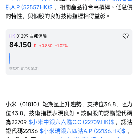
熊A.P (52557.HK)$
 ，相關產品符合高槓桿、低溢價
的特性，與個股的良好技術指標相得益彰。
HK
01299
友邦保險
84.150
+0.850
+1.02%
交易中
01/05 01:31
小米（01810）短期呈上升趨勢，支持位36.8，阻力
位43.8，技術指標表現良好。該個股的認購證代碼
為22709 
$小米中銀六六購C.C (22709.HK)$
 ，認沽
證代碼22136 
$小米瑞銀六四沽A.P (22136.HK)$
 ，