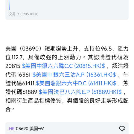
交易中
01/05 01:30
美團（03690）短期趨勢上升，支持位96.5，阻力
位112.7，具備較強的上漲動力。其認購證代碼為
20815 
$美團中銀六六購C.C (20815.HK)$
 ，認沽證
代碼16361 
$美團中銀六三沽A.P (16361.HK)$
 ，牛
證代碼61411 
$美團瑞銀六六牛D.C (61411.HK)$
 ，熊
證代碼61889 
$美團法巴八六熊E.P (61889.HK)$
 ，
相關衍生產品指標優質，與個股的良好走勢形成配
合。
HK
03690
美團-W