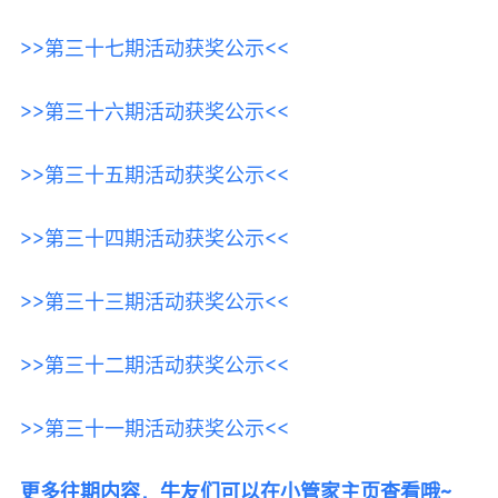
>>第三十七期活动获奖公示<<
>>第三十六期活动获奖公示<<
>>第三十五期活动获奖公示<<
>>第三十四期活动获奖公示<<
>>第三十三期活动获奖公示<<
>>第三十二期活动获奖公示<<
>>第三十一期活动获奖公示<<
更多往期内容，牛友们可以在小管家主页查看哦~