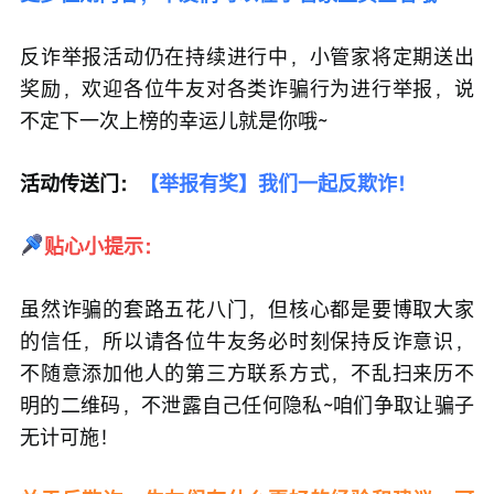
反诈举报活动仍在持续进行中，小管家将定期送出
奖励，欢迎各位牛友对各类诈骗行为进行举报，说
不定下一次上榜的幸运儿就是你哦~
活动传送门：
【举报有奖】我们一起反欺诈！
贴心小提示：
虽然诈骗的套路五花八门，但核心都是要博取大家
的信任，所以请各位牛友务必时刻保持反诈意识，
不随意添加他人的第三方联系方式，不乱扫来历不
明的二维码，不泄露自己任何隐私~咱们争取让骗子
无计可施！ 