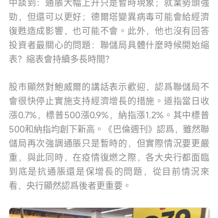
中談到：通脹大幅上升只是暫時現象；就業勢頭強
勁，但還可以更好；德爾塔變異病毒可能會給經濟
復甦造成影響，也可能不會。此外，他也沒有回答
投資者最關心的問題：聯儲局具體什麼時候開始縮
表？縮表會持續多長時間？
股市顯然對鮑威爾的講話表示歡迎，認爲聯儲局不
會很快停止實施支持經濟增長的措施。道指當日收
漲0.7%，標普500漲0.9%，納指漲1.2%。其中標普
500和納指均創下新高。《巴倫週刊》認爲，雖然聯
儲局再次強調通脹只是暫時的，但實際情況要更嚴
重，與此同時，在疫情復燃之際，各大央行都面臨
到底是抗通脹還是保增長的問題，從目前情況來
看，央行顯然認爲後者更重要。