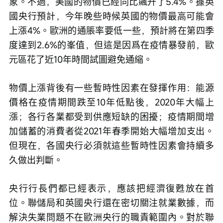
象。不過，美國的物價已經同比飆升了5.4%。據英
國央行預計，今年晚些時候英國的物價最高可能會
上漲4%。歐洲的通脹率要低一些，預計將在第四季
度達到2.6%的峯值，但這是因爲在疫情暴發前，歐
元區花了近10年時間試圖避免通縮。
物價上漲背後有一些暫時性因素在發揮作用：能源
價格在疫情期間跌至10年低點後，2020年大幅上
漲；各行各業都受到供應短缺的困擾；疫情期間增
加儲蓄的消費者從2021年春季開始大幅增加支出。
但現在，各國央行必須就這些暫時性因素會持續多
久做出判斷。
央行行長們都已經表示，應該把經濟復甦放在首
位。聯儲局和英國央行還在密切關注就業數據，而
解決失業問題不在歐洲央行的職責範圍內。對於聯