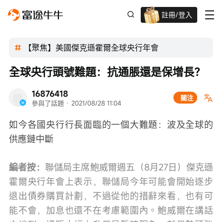
註冊/登入
迎新驚喜賞 股票/BTC等任你揀!
【聚焦】美國傑克遜霍爾全球央行年會
全球央行頭號難題：抗通脹還是保增長？
16876418
關注
參與了話題
 · 
2021/08/28 11:04
如今各國央行行長面臨的一個大難題：波及全球的
供應鏈中斷
編者按：
聯儲局主席鮑威爾週五（8月27日）傑克遜
霍爾央行年會上表示，聯儲局今年可能會開始逐步
退出債券購買計劃，不過從他的措辭來看，也有可
能不會，加息也還不在考慮範圍內。鮑威爾在講話