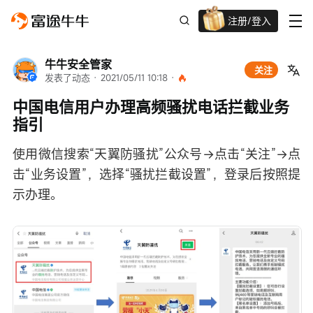
注册/登入
迎新重磅礼 股票/BTC等任你选!
牛牛安全管家
关注
发表了动态
 · 
2021/05/11 10:18
 · 
中国电信用户办理高频骚扰电话拦截业务
指引
使用微信搜索“天翼防骚扰”公众号→点击“关注”→点
击“业务设置”，选择“骚扰拦截设置”，登录后按照提
示办理。