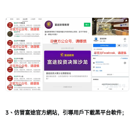
3、仿冒富途官方網站，引導用戶下載黑平台軟件；