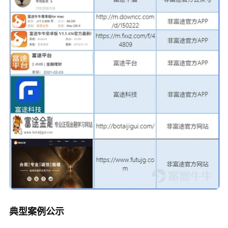
典型案例公示