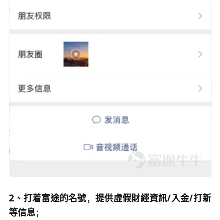
2、打着富途的名號，提供虛假財經資訊/入金/打新
等信息；