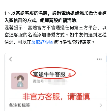
1、以富途客服的名義，通過電話邀請添加微信並進
入微信群的方式，組織薦股詐騙活動；
溫馨提示：富途官方不會通過任何第三方平台，以
富途客服的名義添加聯繫方式。如牛友們遇到這種
情況，可以在
反欺詐專區
進行舉報/欺詐鑑定。