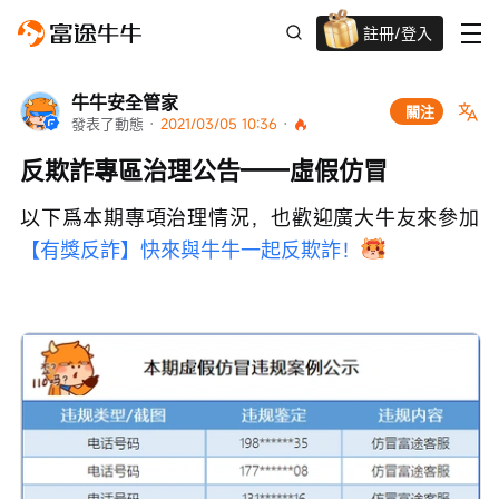
註冊/登入
迎新驚喜賞 股票/BTC等任你揀!
牛牛安全管家
關注
發表了動態
 · 
2021/03/05 10:36
 · 
反欺詐專區治理公告——虛假仿冒
以下爲本期專項治理情況，也歡迎廣大牛友來參加
【有獎反詐】快來與牛牛一起反欺詐！