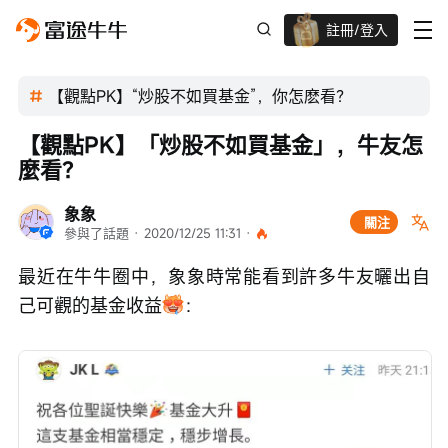
註冊/登入
迎新驚喜賞 股票/BTC等任你揀!
【觀點PK】“炒股不如買基金”，你怎麽看？
【觀點PK】「炒股不如買基金」，牛友怎
麼看？
象象
關注
參與了話題
 · 
2020/12/25 11:31
 · 
最近在牛牛圈中，象象時常能看到許多牛友曬出自
己可觀的基金收益
：