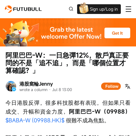
Sign up/Log in
Grab the welcome Offer!
阿里巴巴-W：一日急彈12%，散戶真正要
問的不是「追不追」，而是「哪個位置才
算確認？」
港股窩輪Jenny
Follow
wrote a column
 · 
Jul 8 13:00
今日港股反彈，很多科技股都有表現，但如果只看
成交、升幅和資金力度，
阿里巴巴-W（09988）
$BABA-W (09988.HK)$
 很難不成為焦點。