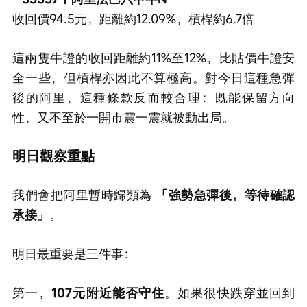
收回價94.5元，距離約12.09%，槓桿約6.7倍
這兩隻牛證的收回距離約11%至12%，比貼價牛證安
全一些，但槓桿亦因此不算極高。對今日這種急彈
後的阿里，這種條款反而較合理：既能保留方向
性，又不至於一開市震一震就被動出局。
明日觀察重點
我們會把阿里暫時歸類為 
「強勢急彈後，等待確認
承接」
。
明日最重要是三件事：
第一，
107元附近能否守住
。如果很快跌穿並回到