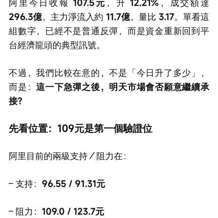
阿里今日收報 
107.5元
，升 
12.21%
，成交額達 
296.3億
，主力淨流入約 
11.7億
，量比 
3.17
。單看這
組數字，已經不是普通反彈，而是資金重新回到平
台經濟龍頭的典型訊號。
不過，我們比較在意的，不是「今日升了多少」，
而是：
這一下急彈之後，明天市場會否願意繼續承
接？
先看位置：109元是第一個驗證位
阿里目前的兩級支持／阻力在：
– 支持：
96.55 / 91.31元
– 阻力：
109.0 / 123.7元