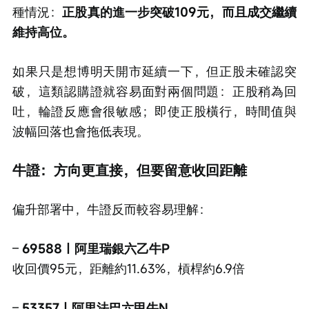
種情況：
正股真的進一步突破109元，而且成交繼續
維持高位。
如果只是想博明天開市延續一下，但正股未確認突
破，這類認購證就容易面對兩個問題：正股稍為回
吐，輪證反應會很敏感；即使正股橫行，時間值與
波幅回落也會拖低表現。
牛證：方向更直接，但要留意收回距離
偏升部署中，牛證反而較容易理解：
– 
69588｜阿里瑞銀六乙牛P
收回價95元，距離約11.63%，槓桿約6.9倍
– 
53357｜阿里法巴六甲牛N