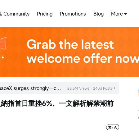
& Community
Pricing
Promotions
Blog
More
Bearish sentiment exhausted! SpaceX surges strongly—could the space sector be poised for a turnaroun
23.3M Views · 2403 Posts
X入納指首日重挫6%，一文解析解禁潮前