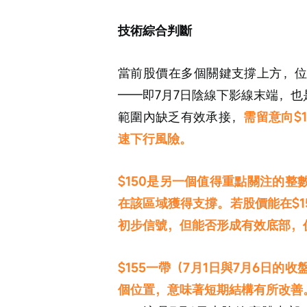
技術綜合判斷
當前股價在多個關鍵支撐上方，
——即7月7日陰線下影線末端，
範圍內缺乏有效承接，
需留意向$
速下行風險。
$150是另一個值得重點關注的整
在該區域獲得支撐。若股價能在$
初步信號，但能否形成有效底部，
$155一帶（7月1日與7月6日
個位置，意味著短期結構有所改善