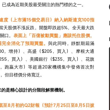
，已成為近期美股最受關注的熱門標的之一。
快速度（上市滿15個交易日）納入納斯達克100指
當天股價不漲反跌，開盤即跌超5%，全天最大跌
元關口。
表面上「百億被動買盤」應該托住股價，
場完全消化了預期買盤。
與此同時，靜默期屆滿
00，增持）、高盛（$205，買入）、摩根大通
255，買入）、美國銀行（$235，買入）、花旗
50，跑贏大市）等超過20家機構集中發佈首次對
買入，但目標價分佈寬泛。
而來的是精心設計的分階段解禁機制。
底至8月初的Q2財報（預計7月25日至8月5日披