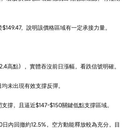
後收於$149.47，說明該價格區域有一定承接力量。
172.4高點），實體吞沒前日漲幅，看跌信號明確。
三日均未出現有效支撐反彈。
5中間支撐，且逼近$147-$150關鍵低點支撐區域。
.47，10日內回撤約12.5%，空方動能釋放較為充分，目