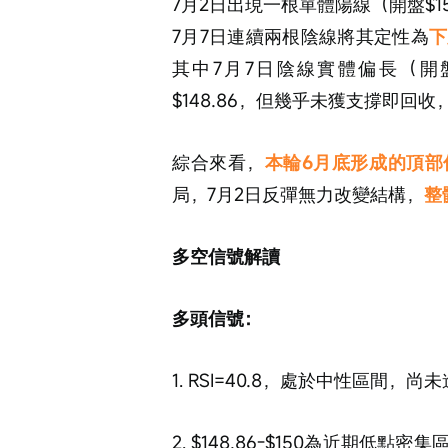
7月2日出現一根單體陽線（開盤$15
7月7日連續兩根陰線將其定性為
下
其中7月7日陰線實體偏長（開盤$1
$148.86，但幾乎未獲支撐即回收
綜合來看，
本輪6月底形成的頂部
局，7月2日反彈無力改變結構，
整
多空信號解讀
多頭信號：
1. RSI=40.8，處於中性區間
2. $148.86-$150為近期