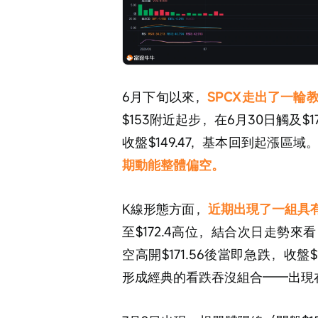
6月下旬以來，
SPCX走出了一
$153附近起步，在6月30日觸及$
收盤$149.47，基本回到起漲區域
期動能整體偏空。
K線形態方面，
近期出現了一組具
至$172.4高位，結合次日走勢
空高開$171.56後當即急跌，收
形成經典的看跌吞沒組合——出現