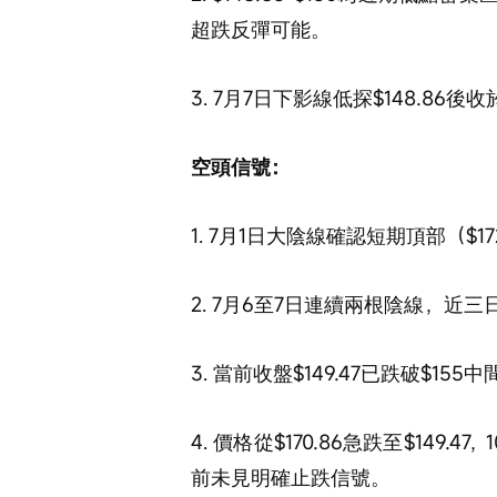
超跌反彈可能。
3. 7月7日下影線低探$148.86
空頭信號：
1. 7月1日大陰線確認短期頂部（$
2. 7月6至7日連續兩根陰線，近
3. 當前收盤$149.47已跌破$15
4. 價格從$170.86急跌至$149
前未見明確止跌信號。