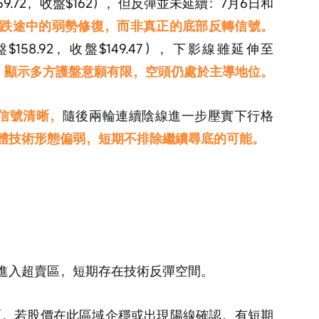
9.72，收盤$162），但反彈並未延續：7月6日和
跌途中的弱勢修復，而非真正的底部反轉信號。
58.92，收盤$149.47），下影線雖延伸至
，
顯示多方護盤意願有限，空頭仍處於主導地位。
信號清晰，
隨後兩輪連續陰線進一步壓實下行格
體技術形態偏弱，短期不排除繼續尋底的可能。
，尚未進入超賣區，短期存在技術反彈空間。
低點密集區，若股價在此區域企穩或出現陽線確認，有短期