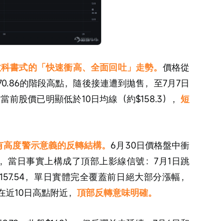
輪教科書式的「快速衝高、全面回吐」走勢。
價格從
170.86的階段高點，隨後接連遭到拋售，至7月7日
。當前股價已明顯低於10日均線（約$158.3），
短
有高度警示意義的反轉結構。
6月30日價格盤中衝
來看，當日事實上構成了頂部上影線信號：7月1日跳
盤$157.54，單日實體完全覆蓋前日絕大部分漲幅，
在近10日高點附近，
頂部反轉意味明確。