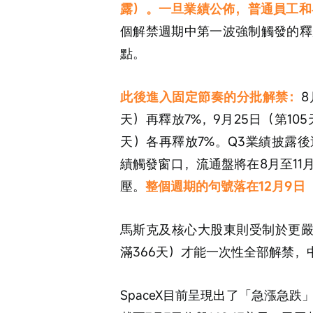
露）。一旦業績公佈，普通員工和
個解禁週期中第一波強制觸發的釋
點。
此後進入固定節奏的分批解禁：
8
天）再釋放7%，9月25日（第105天
天）各再釋放7%。Q3業績披露
績觸發窗口，流通盤將在8月至1
壓。
整個週期的句號落在12月9日
馬斯克及核心大股東則受制於更嚴格
滿366天）才能一次性全部解禁
SpaceX目前呈現出了「急漲急