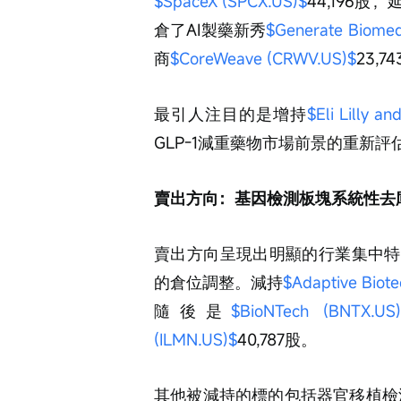
$SpaceX (SPCX.US)$
44,196
倉了AI製藥新秀
$Generate Biomed
商
$CoreWeave (CRWV.US)$
23,7
最引人注目的是增持
$Eli Lilly an
GLP-1減重藥物市場前景的重新評
賣出方向：基因檢測板塊系統性去
賣出方向呈現出明顯的行業集中特
的倉位調整。減持
$Adaptive Biot
隨後是
$BioNTech (BNTX.US
(ILMN.US)$
40,787股。
其他被減持的標的包括器官移植檢