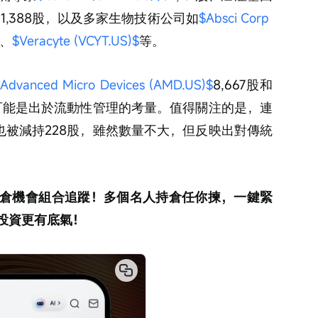
31,388股，以及多家生物技術公司如
$Absci Corp 
、
$Veracyte (VCYT.US)$
等。
Advanced Micro Devices (AMD.US)$
8,667股和
股，可能是出於流動性管理的考量。值得關注的是，連
也被減持228股，雖然數量不大，但反映出對傳統
倉機會組合追蹤！多個名人持倉任你揀，一鍵緊
投資更有底氣！