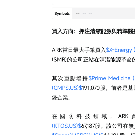
--
--
--
Symbols
買入方向：押注清潔能源與精準醫
ARK當日最大手筆買入
$X-Energy 
(SMR)的公司正站在清潔能源革命
其次重點增持
$Prime Medicine 
(CMPS.US)$
191,070股，前
鋒企業。
在國防科技領域，ARK
(KTOS.US)$
67,187股，該公