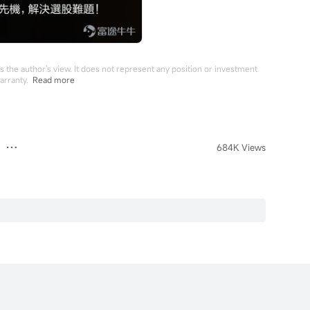
 the author's view. It does not represent any position or investment
arranty.
Read more
684K Views