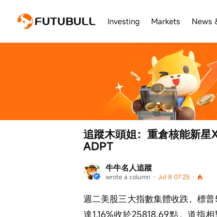
Investing
Markets
News 
追蹤木頭姐：重倉核能新星X-
ADPT
牛牛名人追蹤
wrote a column
 · 
Jul 8 07:25
 · 
週二美股三大指數集體收跌，標普50
達1.16%收於25818.69點，道指