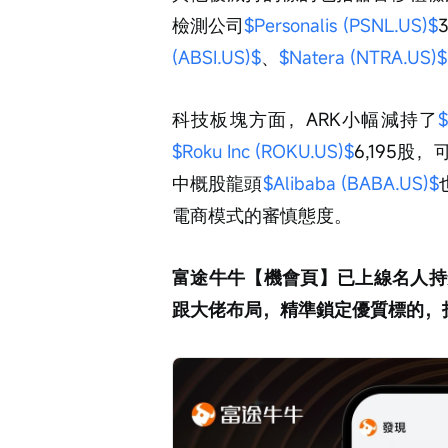
檢測公司
$Personalis (PSNL.US)$
(ABSI.US)$
、
$Natera (NTRA.US)$
科技板塊方面，ARK小幅減持了
$
$Roku Inc (ROKU.US)$
6,195
中概股龍頭
$Alibaba (BABA.US)$
電商模式的審慎態度。
富途牛牛【機會頁】已上線名人持
跟大佬布局，精準鎖定優質標的，