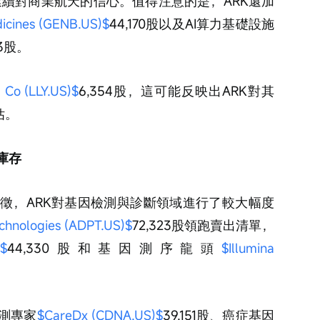
股，延續對商業航天的信心。值得注意的是，ARK還加
icines (GENB.US)$
44,170股以及AI算力基礎設施
43股。
d Co (LLY.US)$
6,354股，這可能反映出ARK對其
估。
庫存
徵，ARK對基因檢測與診斷領域進行了較大幅度
echnologies (ADPT.US)$
72,323股領跑賣出清單，
)$
44,330股和基因測序龍頭
$Illumina 
測專家
$CareDx (CDNA.US)$
39,151股、癌症基因