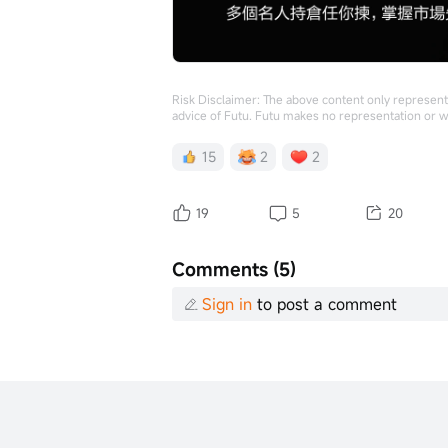
Risk Disclaimer: The above content only represents
advice of Futu. Futu makes no representation or w
15
2
2
19
5
20
Comments (5)
Sign in
to post a comment