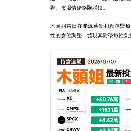
顯，市場情緒略顯謹慎。
木頭姐當日在能源革新和精準醫療
性的倉位調整，體現其對破壞性創