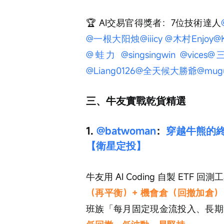
🏆 AI交易官得獎者：7位技術達人
@一根大阳烛
@iiicy
@木村Enjoy
@K
@蛙力
@singsingwin
@vices
@
@Liang0126
@全天候大勝爺
@mug
三、牛友實戰乾貨精選
1. 
@batwoman
：
穿越牛熊的
【衛星定投】
牛友用 AI Coding 自製 ETF 回測工
（再平衡）+ 機會倉（回撤加倉）
班族「每月固定現金流投入、長期