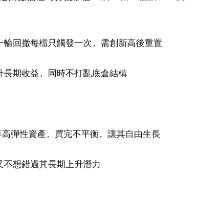
同一輪回撤每檔只觸發一次，需創新高後重置
提升長期收益，同時不打亂底倉結構
Open 
C 等高彈性資產，買完不平衡，讓其自由生長
又不想錯過其長期上升潛力