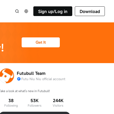
Sign up/Log in
Download
Futubull Team
Futu Niu Niu official account
Take a look at what's new in Futubull!
38
53K
244K
Following
Followers
Visitors