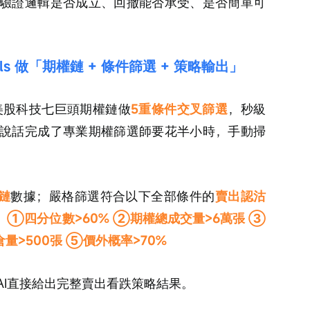
驗證邏輯是否成立、回撤能否承受、是否簡單可
ills 做「期權鏈 + 條件篩選 + 策略輸出」
ls，對美股科技七巨頭期權鏈做
5重條件交叉篩選
，秒級
說話完成了專業期權篩選師要花半小時，手動掃
鏈
數據；嚴格篩選符合以下全部條件的
賣出認沽
：
①四分位數>60% ②期權總成交量>6萬張 ③
倉量>500張 ⑤價外概率>70%
AI直接給出完整賣出看跌策略結果。