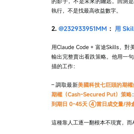
的影子，不是未來的鑰匙。回測是
執行，不是找最高收益數字。
2. 
@232933951MM
 ：
用 Sk
用Claude Code + 富途Skil
輸出完整賣出看跌策略。他用一句
描的工作：
– 調取最新
美國科技七巨頭的期權
期權（Cash-Secured Put）策略
到期日 0-45天 ④當日成交量/持
這種靠人工逐一翻根本不現實，而