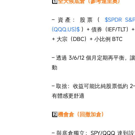
1️⃣
全天候底倉（參考達里奧）
– 資產：股票（ 
$SPDR S&P
(QQQ.US)$
 ）+ 債券（IEF/TLT）
+ 大宗（DBC）+ 小比例 BTC
– 透過 3/6/12 個月定期再
動
– 取捨：收益可能比純股票低約 2–
有體感更舒適
2️⃣
機會倉（回撤加倉）
– 與底倉獨立：SPY/QQQ 達