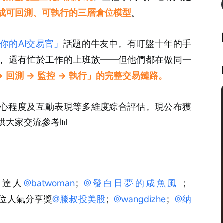
成可回測、可執行的三層倉位模型
。
你的AI交易官」
話題的牛友中，有盯盤十年的手
，還有忙於工作的上班族——但他們都在做同一
→ 回測 → 監控 → 執行」的完整交易鏈路。
心程度及互動表現等多維度綜合評估，現公布獲
大家交流參考📊
術達人
@batwoman
；
@發白日夢的咸魚風
 ；
3位人氣分享獎
@滕叔投美股
；
@wangdizhe
；
@纳