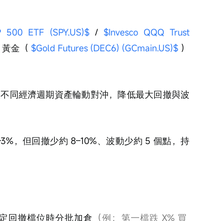
 500 ETF (SPY.US)$
 / 
$Invesco QQQ Trust 
+ 黃金（ 
$Gold Futures (DEC6) (GCmain.US)$
 ）
平衡，讓不同經濟週期資產輪動對沖，降低最大回撤與波
3%，但回撤少約 8–10%、波動少約 5 個點，持
到設定回撤檔位時分批加倉
（例：第一檔跌 X% 買 