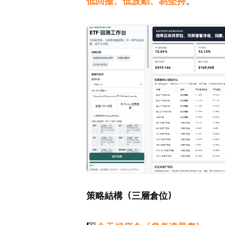
低回撤、低波動、易堅持
。
策略結構（三層倉位）