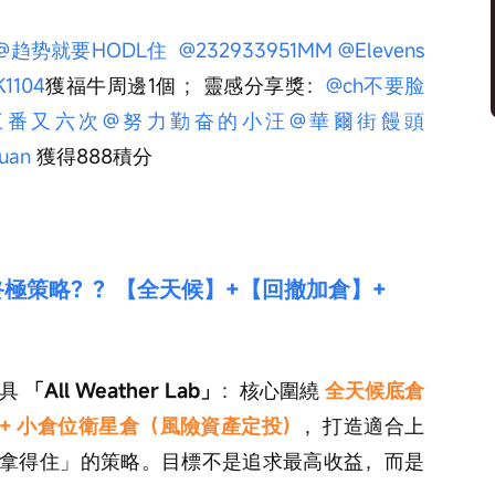
@趋势就要HODL住
@232933951MM
@Elevens
1104
獲福牛周邊1個 ；靈感分享獎：
@ch不要脸
三番又六次
@努力勤奋的小汪
@華爾街饅頭
uan
 獲得888積分
終極策略？？【全天候】+【回撤加倉】+
具 
「All Weather Lab」
：核心圍繞 
全天候底倉
+ 小倉位衛星倉（風險資產定投）
，打造適合上
拿得住」的策略。目標不是追求最高收益，而是 