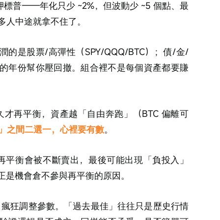
單押標普——年化只少 ~2%，但波動少 ~5 個點、最
很多人中途就拿不住了。
的是股票/高彈性（SPY/QQQ/BTC）；債/金/
的年份幫你壓回撤。組合裡不是每個資產都要賺
越久才再平衡，資產越「自由奔跑」（BTC 偏離可
」之間二選一，心裡要有數
。
參與再平衡會被不斷賣出，最後可能出現「負投入」
正是機會倉不參與再平衡的原因。
」瘋狂調整參數。「過去最佳」往往只是歷史行情