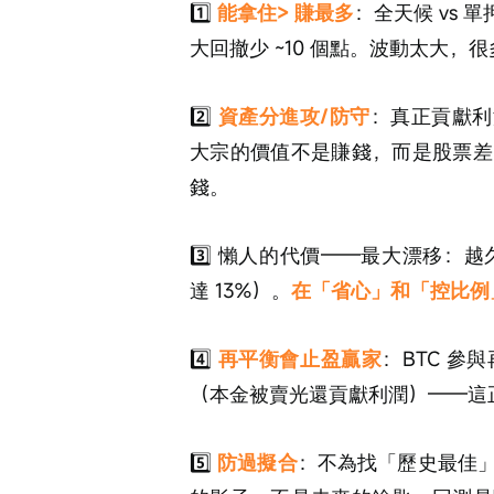
1️⃣ 
能拿住> 賺最多
：全天候 vs 
大回撤少 ~10 個點。波動太大，
2️⃣ 
資產分進攻/防守
：真正貢獻利潤
大宗的價值不是賺錢，而是股票差
錢。
3️⃣ 懶人的代價——最大漂移：
達 13%）。
在「省心」和「控比例
4️⃣ 
再平衡會止盈贏家
：BTC 
（本金被賣光還貢獻利潤）——這
5️⃣ 
防過擬合
：不為找「歷史最佳