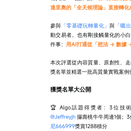
達里奧的「全天候理論」直接轉化
參與
「零基礎玩轉量化」
與
「曬出
動交易者，也有剛接觸量化的小白
件事：
用AI打通從「想法 → 數據 
本次評選從內容質量、原創性、走
獎名單並精選一批高質量實戰案例供
獲獎名單大公開
🏆 Algo話題得獎者：3位技
@Jeffreyjh
 攞壽桃牛牛周邊1個；
尼666999
獎賞1288積分