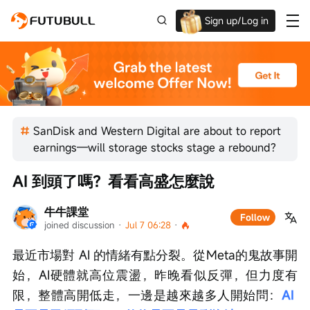
Sign up/Log in
Up to $1,600 Welcome Rewards!
SanDisk and Western Digital are about to report
earnings—will storage stocks stage a rebound?
AI 到頭了嗎？看看高盛怎麼說
牛牛課堂
Follow
joined discussion
 · 
Jul 7 06:28
 · 
最近市場對 AI 的情緒有點分裂。從Meta的鬼故事開
始，AI硬體就高位震盪，昨晚看似反彈，但力度有
限，整體高開低走，一邊是越來越多人開始問：
AI 