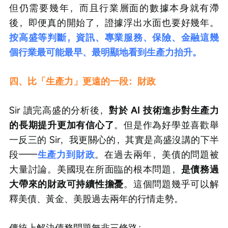
但仍需要幾年，而且行業層面的數據本身就有滯
後，即便真的開始了，證據浮出水面也要好幾年。
按高盛等判斷，資訊、專業服務、保險、金融這幾
個行業最可能最早、最明顯地看到生產力抬升。
四、比「生產力」更遠的一段：財政
Sir 讀完高盛的分析後，
對於 AI 技術進步對生產力
的長期提升更加有信心了
。但是作為好學並喜歡舉
一反三的 Sir，我更關心的，其實是高盛沒講的下半
段——
生產力到財政
。在過去兩年，美債的問題被
大量討論。美國現在所面臨的根本問題，
是債務過
大帶來的財政可持續性擔憂
。這個問題幾乎可以解
釋美債、黃金、美股過去兩年的行情走勢。
傳統上解決債務問題無非三條路：