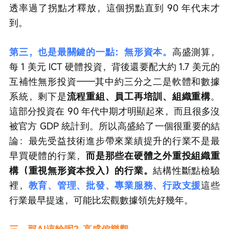
透率過了拐點才釋放，這個拐點直到 90 年代末才
到。
第三，也是最關鍵的一點：無形資本。
高盛測算，
每 1 美元 ICT 硬體投資，背後還要配大約 1.7 美元的
互補性無形投資——其中約三分之二是軟體和數據
系統，剩下是
流程重組、員工再培訓、組織重構
。
這部分投資在 90 年代中期才明顯起來，而且很多沒
被官方 GDP 統計到。所以高盛給了一個很重要的結
論：最先受益技術進步帶來業績提升的行業不是最
早買硬體的行業，
而是那些在硬體之外重投組織重
構（重視無形資本投入）的行業。
結構性斷點檢驗
裡，
教育、管理、批發、專業服務、行政支援
這些
行業最早提速，可能比宏觀數據領先好幾年。
三、那AI這輪呢？高盛偏樂觀