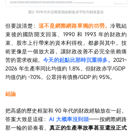
图2: 90年代中后期美国由财政赤字转为财政盈余
但要說清楚：
這不是網際網路單獨的功勞。
冷戰結
束後的國防開支回落、1990 和 1993 年的財政約
束、股市上行帶來的資本利得稅，都參與其中。技
術更像是一個放大器，讓財政改善不必完全依賴痛
苦的需求收縮。
今天的起點比那時沉重得多。
2021–
2026 年生產率同比均值約 1.8%，但財政赤字/GDP 
均值仍約 -7.0%，公眾持有債務/GDP 約 95%。
結論
把高盛的歷史框架和 90 年代的財政經驗放在一起，
答案大致是這樣：
AI 大概率沒到頭
——按網際網路
那一輪的節奏看，
真正的生產率故事甚至還沒正式