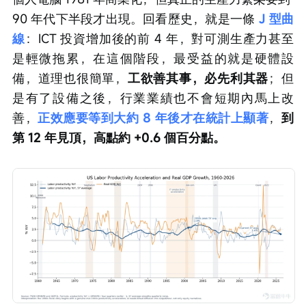
90 年代下半段才出現。回看歷史，就是一條 
J 型曲
線
：ICT 投資增加後的前 4 年，對可測生產力甚至
是輕微拖累，在這個階段，最受益的就是硬體設
備，道理也很簡單，
工欲善其事，必先利其器
；但
是有了設備之後，行業業績也不會短期內馬上改
善，
正效應要等到大約 8 年後才在統計上顯著
，
到
第 12 年見頂，高點約 +0.6 個百分點。