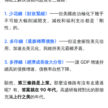
1. 少花錢（財政緊縮）
——但美國政治極化下幾乎
不可能大幅削減開支，減稅和福利支出都是「剛
性」的。
2. 多印錢（通膨稀釋債務）
——但這會摧毀美元信
用，加速去美元化，與維持美元霸權矛盾。
3. 多掙錢（經濟成長做大分母）
——讓 GDP 增速持
續高於債務增速，債務率自然下降。
顯然，
第三條路是上策。
那麼這條路有沒有走通過
呢？有，
答案就在 90 年代，
高盛研報裡對比的那個
充滿
上行之美
的年代。