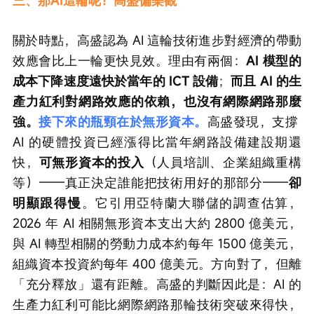
關於時點，高盛認為 AI 這輪技術進步對經濟的帶動
效應會比上一輪更快見效。理由有兩個：
AI 模型的
成本下降速度遠快於當年的 ICT 設備
；
而且 AI 的生
產力紅利對網路效應的依賴，也沒有網際網路那麼
強。
接下來的瓶頸在於無形資本。
高盛發現，支撐 
AI 的硬體投資已經漲得比當年網路設備建設期還
快，
可無形資本的投入
（人員培訓、企業組織重構
等）——真正決定誰能把技術用好的那部分——
卻
明顯跟得慢
。它引用亞特蘭大聯儲的調查估算，
2026 年 AI 相關無形資本支出大約 2800 億美元，
與 AI 轉型相關的勞動力成本約每年 1500 億美元，
組織資本投資約每年 400 億美元。方向對了，但離
「充分釋放」還有距離。高盛的判斷因此是：AI 的
生產力紅利可能比網際網路那輪技術突破來得快，