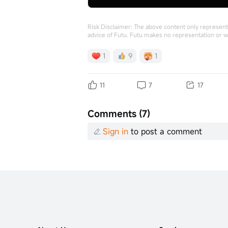
Risk Disclaimer: The above content only represents
advice of Futu. Futu makes no representation or w
1
9
1
11
7
17
Comments (7)
Sign in
to post a comment