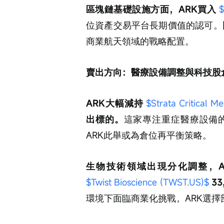
區塊鏈基礎設施方面，ARK買入 
$
位資產交易平台長期價值的認可。
商業航天領域的戰略配置。
賣出方向：醫療設備調整與科技股
ARK大幅減持 
$Strata Critical M
出標的。
這家專注重症醫療設備
ARK此舉或為倉位再平衡策略。
生物技術領域出現分化調整，A
$Twist Bioscience (TWST.US)$
 3
環境下面臨商業化挑戰，ARK選