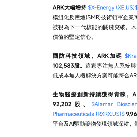
ARK大幅增持 
$X-Energy (XE.US)
模組化反應爐(SMR)技術領軍企業
被視為下一代核能的關鍵突破。木
價值的堅定信心。
國防科技領域，ARK加碼 
$Kra
102,583股。
這家專注無人系統與
低成本無人機解決方案可能符合A
生物醫療創新持續獲得青睞，AR
92,202股、
$Alamar Bioscie
Pharmaceuticals (RXRX.US)$
 9,
平台及AI驅動藥物發現領域深耕，