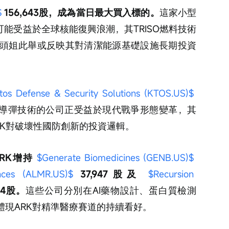
$
 156,643股，成為當日最大買入標的。
這家小型
可能受益於全球核能復興浪潮，其TRISO燃料技術
頭姐此舉或反映其對清潔能源基礎設施長期投資
tos Defense & Security Solutions (KTOS.US)$
導彈技術的公司正受益於現代戰爭形態變革，其
RK對破壞性國防創新的投資邏輯。
K增持 
$Generate Biomedicines (GENB.US)$
nces (ALMR.US)$
 37,947股及 
$Recursion 
964股。
這些公司分別在AI藥物設計、蛋白質檢測
體現ARK對精準醫療賽道的持續看好。