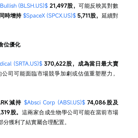
Bullish (BLSH.US)$
 21,497股，
可能反映其對數
同時增持 
$SpaceX (SPCX.US)$
 5,711股，
延續對
倉位優化
edical (SRTA.US)$
 370,622股，成為當日最大賣
的公司可能面臨市場競爭加劇或估值重塑壓力，
RK減持 
$Absci Corp (ABSI.US)$
 74,086股及 
3,319股。
這兩家合成生物學公司可能在當前市場
擇部分獲利了結實屬合理配置。