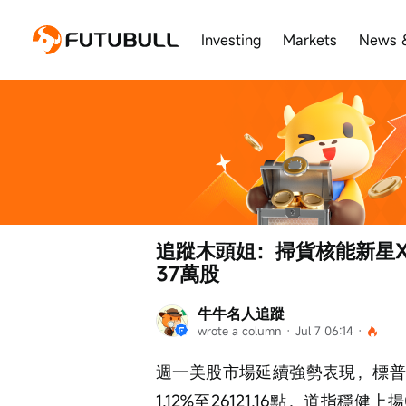
Investing
Markets
News 
追蹤木頭姐：掃貨核能新星X-
37萬股
牛牛名人追蹤
wrote a column
 · 
Jul 7 06:14
 · 
週一美股市場延續強勢表現，標普50
1.12%至26121.16點，道指穩健