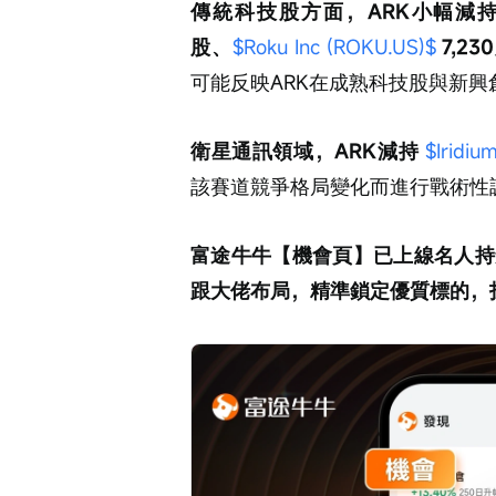
傳統科技股方面，ARK小幅減持
股、
$Roku Inc (ROKU.US)$
 7,23
可能反映ARK在成熟科技股與新
衛星通訊領域，ARK減持 
$Iridiu
該賽道競爭格局變化而進行戰術性
富途牛牛【機會頁】已上線名人持
跟大佬布局，精準鎖定優質標的，