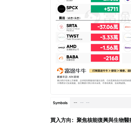
--
--
--
Symbols
買入方向：聚焦核能復興與生物醫