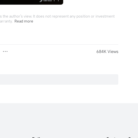
 the author's view. It does not represent any position or investment
arranty.
Read more
684K Views