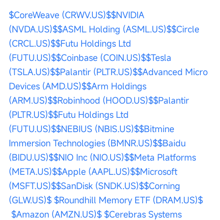
$CoreWeave (CRWV.US)$
$NVIDIA 
(NVDA.US)$
$ASML Holding (ASML.US)$
$Circle 
(CRCL.US)$
$Futu Holdings Ltd 
(FUTU.US)$
$Coinbase (COIN.US)$
$Tesla 
(TSLA.US)$
$Palantir (PLTR.US)$
$Advanced Micro 
Devices (AMD.US)$
$Arm Holdings 
(ARM.US)$
$Robinhood (HOOD.US)$
$Palantir 
(PLTR.US)$
$Futu Holdings Ltd 
(FUTU.US)$
$NEBIUS (NBIS.US)$
$Bitmine 
Immersion Technologies (BMNR.US)$
$Baidu 
(BIDU.US)$
$NIO Inc (NIO.US)$
$Meta Platforms 
(META.US)$
$Apple (AAPL.US)$
$Microsoft 
(MSFT.US)$
$SanDisk (SNDK.US)$
$Corning 
(GLW.US)$
$Roundhill Memory ETF (DRAM.US)$
$Amazon (AMZN.US)$
$Cerebras Systems 