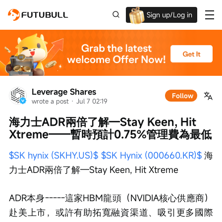
Sign up/Log in
Up to $1,600 Welcome Rewards!
Leverage Shares
Follow
wrote a post
 · 
Jul 7 02:19
海力士ADR兩倍了解—Stay Keen, Hit 
Xtreme——暫時預計0.75%管理費為最低
$SK hynix (SKHY.US)$
$SK Hynix (000660.KR)$
 海
力士ADR兩倍了解—Stay Keen, Hit Xtreme
ADR本身-----這家HBM龍頭（NVIDIA核心供應商）
赴美上市，或許有助拓寬融資渠道、吸引更多國際