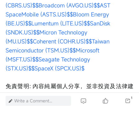
(CBRS.US)$
$Broadcom (AVGO.US)$
$AST 
SpaceMobile (ASTS.US)$
$Bloom Energy 
(BE.US)$
$Lumentum (LITE.US)$
$SanDisk 
(SNDK.US)$
$Micron Technology 
(MU.US)$
$Coherent (COHR.US)$
$Taiwan 
Semiconductor (TSM.US)$
$Microsoft 
(MSFT.US)$
$Seagate Technology 
(STX.US)$
$SpaceX (SPCX.US)$
免責聲明: 內容純屬個人分享，並非投資及法律建
議，亦不構成任何投資產品之要約、招攬或建議。
1
Write a Comment...
投資涉及風險，最大損失可能超過您的投資本金。
投資者應考慮該等投資是否適合閣下的財務狀況，
一切的投資決定以及該投資引致的收益或損失，概
與本人無關，詳情請諮詢你的投資顧問。本人不能