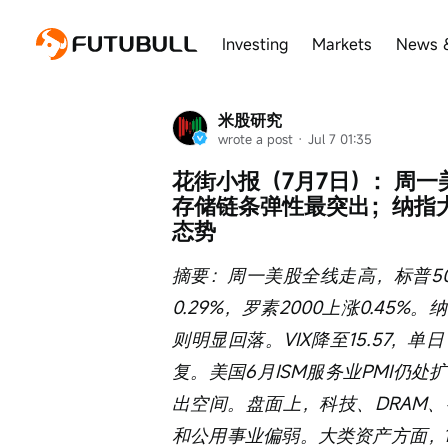
Investing
Markets
News 
米股研究
wrote a post
 · 
Jul 7 01:35
花街小报（7月7日）：周一
存储链条弹性最突出；纳指
态势
摘要：周一美股全线走高，标普500
0.29%，罗素2000上涨0.4
则明显回落。VIX降至15.57，
复。美国6月ISM服务业PMI仍
出空间。盘面上，科技、DRAM
和公用事业偏弱。大类资产方面，10