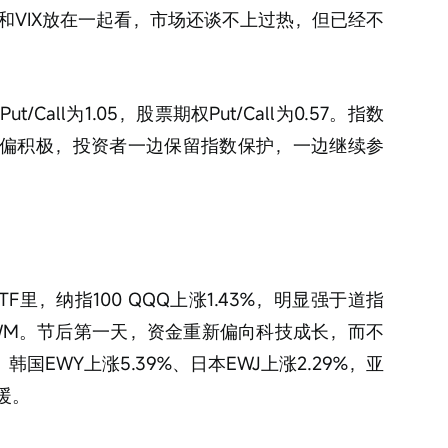
和VIX放在一起看，市场还谈不上过热，但已经不
Put/Call为1.05，股票期权Put/Call为0.57。指数
偏积极，投资者一边保留指数保护，一边继续参
F里，纳指100 QQQ上涨1.43%，明显强于道指
00 IWM。节后第一天，资金重新偏向科技成长，而不
国EWY上涨5.39%、日本EWJ上涨2.29%，亚
暖。