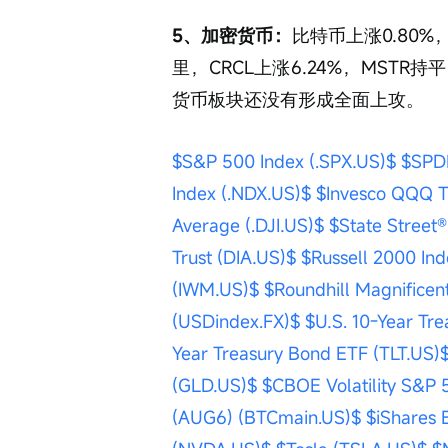
5、加密货币：
比特币上涨0.80
里，CRCL上涨6.24%，MST
货币板块还没有形成全面上攻。
$S&P 500 Index (.SPX.US)$
$SPD
Index (.NDX.US)$
$Invesco QQQ T
Average (.DJI.US)$
$State Street
Trust (DIA.US)$
$Russell 2000 Ind
(IWM.US)$
$Roundhill Magnifice
(USDindex.FX)$
$U.S. 10-Year Tr
Year Treasury Bond ETF (TLT.US)
(GLD.US)$
$CBOE Volatility S&P 5
(AUG6) (BTCmain.US)$
$iShares 