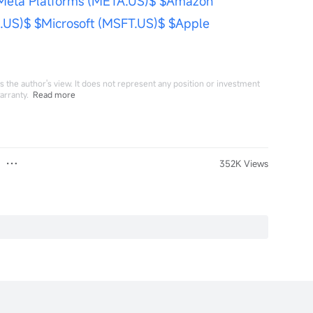
Meta Platforms (META.US)$
$Amazon 
.US)$
$Microsoft (MSFT.US)$
$Apple 
 the author's view. It does not represent any position or investment
arranty.
Read more
352K Views