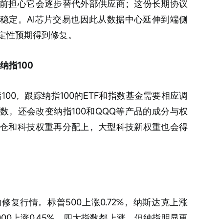
前担心它会逐步替代外部供应商；这份长期协议
稳定。AI芯片交易也因此从数据中心延伸到端侧
确定性预期得到修复。
纳指100
指100，跟踪纳指100的ETF和指数基金需要相应调
数，还会改变纳指100和QQQ等产品的成分与权
仓和科技权重再分配上，大型科技新权重也会得
复行情。标普500上涨0.72%，纳斯达克上涨
素2000上涨0.45%。四大指数都上涨，但纳指明显更