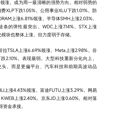
65%领涨，成为周一最清晰的强势方向。相对弱势的
费XLP下跌1.05%，公用事业XLU下跌1.01%，防
AM上涨6.81%领涨，半导体SMH上涨2.03%，
储链条的弹性最突出，WDC上涨7.14%，STX上涨
通信/光模块也整体上涨，但力度弱于存储。
TSLA上涨6.69%领涨，Meta上涨2.98%，谷
LX下跌2.10%，表现最弱。大型科技重新分化向上，
龙头，而是更偏平台、汽车科技和前期高波动品
I上涨4.43%领涨，富途FUTU上涨3.29%，网易
 KWEB上涨2.40%。京东JD上涨0.60%，相对落
得资金承接。