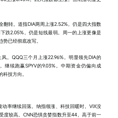
翻转。道指DIA两周上涨2.52%，仍是四大指数
周下跌2.05%，仍是短线最弱。周一的上涨更像是
趋势已经彻底改写。
。QQQ三个月上涨22.96%，明显领先DIA的
22%，继续跑赢SPYV的9.03%。中期资金仍偏向成
的科技方向。
9%，波动率继续回落。纳指领涨、科技回暖时，VIX没
受度较高。CNN恐惧贪婪指数升至44，高于前一