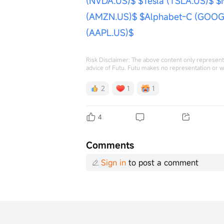
(NVDA.US)$
$Tesla (TSLA.US)$
$
(AMZN.US)$
$Alphabet-C (GOOG
(AAPL.US)$
Risk Disclaimer: The above content only represents
advice of Futu. Futu makes no representation or w
2
1
1
4
Comments
Sign in
to post a comment