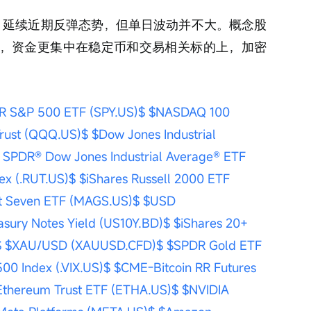
%，延续近期反弹态势，但单日波动并不大。概念股
R持平，资金更集中在稳定币和交易相关标的上，加密
R S&P 500 ETF (SPY.US)$
$NASDAQ 100 
rust (QQQ.US)$
$Dow Jones Industrial 
® SPDR® Dow Jones Industrial Average® ETF 
ex (.RUT.US)$
$iShares Russell 2000 ETF 
nt Seven ETF (MAGS.US)$
$USD 
easury Notes Yield (US10Y.BD)$
$iShares 20+ 
$
$XAU/USD (XAUUSD.CFD)$
$SPDR Gold ETF 
00 Index (.VIX.US)$
$CME-Bitcoin RR Futures 
Ethereum Trust ETF (ETHA.US)$
$NVIDIA 