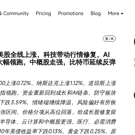
& Community
Pricing
Promotions
Blog
More
美股全线上涨，科技带动行情修复，AI
大幅领跑，中概股走强，比特币延续反弹
上涨0.72%，纳斯达克上涨1.12%，道琼斯上涨
5%。纳指领跑，资金重新回到成长和AI链条，防守板块
单日下跌3.59%，情绪端继续降温，风险偏好有所恢
处扩张区间，价格分项从高位回落，给成长股修复留
、半导体、云计算和中概股更强，医疗、必需消费
年美债收益率下跌0.13%，黄金下跌0.25%，原