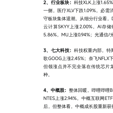
2、行业板块：
科技XLK上涨1.
一侧，医疗XLV下跌1.09%，必需消
守板块集体退潮。从细分行业看，DR
云计算SKYY上涨2.00%，AI存
5.86%，MU上涨0.94%；光
3、七大科技：
科技权重内部，特斯拉
歌GOOG上涨2.45%；奈飞NF
但领涨点并不完全落在传统芯片
种。
4、中概股：
整体回暖，哔哩哔哩BIL
NTES上涨2.94%，中概互联网ETF
后，但整体看，中概成长股重新获