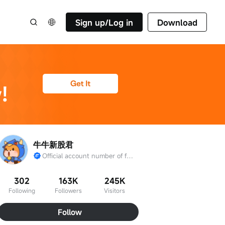
Sign up/Log in
Download
牛牛新股君
Official account number of futu IPO
302
163K
245K
Following
Followers
Visitors
Follow