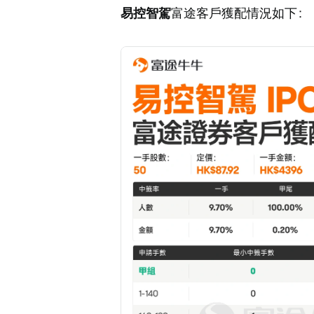
易控智駕
富途客戶獲配情況如下：