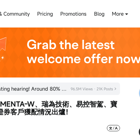
& Community
Pricing
Promotions
Blog
More
SHEIN has officially passed its listing hearing! Around 80% of new listings in 2026 rose on their fi
96.5M Views · 21K Posts
OMENTA-W、瑞為技術、易控智駕、寶
途證券客戶獲配情況出爐！