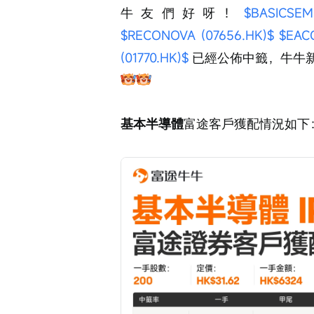
牛友們好呀！
$BASICSEM
$RECONOVA (07656.HK)$
$EACO
(01770.HK)$
 已經公佈中籤，牛牛
基本半導體
富途客戶獲配情況如下