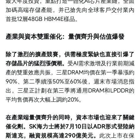
最大年度投資，重點打造一體化AI芯片產業鏈，全面
加碼高端存儲產能，并已搶先向全球客戶交付業內
首批12層48GB HBM4E樣品。
產業與資本雙重催化：量價齊升與估值爆發
除了激烈的擴產競賽，供需極度緊缺也直接引爆了
存儲晶片的猛烈漲價潮。
受AI需求激增及行業前期減
產的雙重效應共振，三星DRAM均價在第一季暴漲約
90%、第二季續漲50%至60%後，週末市場消息指
出，三星正計劃在第三季將通用DRAM和LPDDR的
平均售價再次大幅上調約20%。
在產業端量價齊升的同時，資本市場也迎來了關鍵
催化劑。SK海力士將於7月10日以ADR形式登陸納
斯達克，融資規模高達290億美元。
此次上市在保