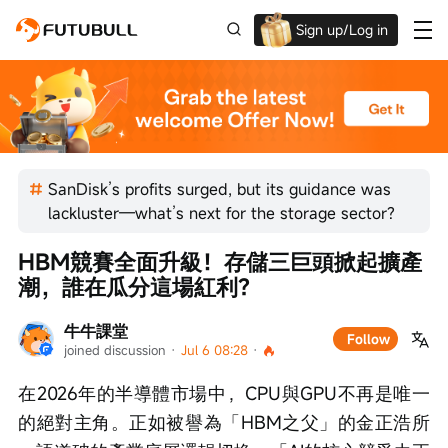
Sign up/Log in
Grab the welcome Offer!
SanDisk’s profits surged, but its guidance was
lackluster—what’s next for the storage sector?
HBM競賽全面升級！存儲三巨頭掀起擴產
潮，誰在瓜分這場紅利？
牛牛課堂
Follow
joined discussion
 · 
Jul 6 08:28
 · 
在2026年的半導體市場中，CPU與GPU不再是唯一
的絕對主角。正如被譽為「HBM之父」的金正浩所