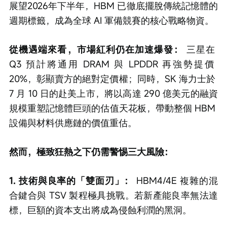
展望2026年下半年，HBM 已徹底擺脫傳統記憶體的
週期標籤，成為全球 AI 軍備競賽的核心戰略物資。
從機遇端來看，市場紅利仍在加速爆發：
 三星在 
Q3 預計將通用 DRAM 與 LPDDR 再強勢提價 
20%，彰顯賣方的絕對定價權；同時，SK 海力士於 
7 月 10 日的赴美上市，將以高達 290 億美元的融資
規模重塑記憶體巨頭的估值天花板，帶動整個 HBM 
設備與材料供應鏈的價值重估。
然而，極致狂熱之下仍需警惕三大風險：
1. 技術與良率的「雙面刃」： 
HBM4/4E 複雜的混
合鍵合與 TSV 製程極具挑戰。若新產能良率無法達
標，巨額的資本支出將成為侵蝕利潤的黑洞。