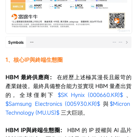
--
--
--
Symbols
1、核心IP與終端生態圈
HBM 最終供應商：
 在經歷上述極其漫長且嚴苛的
產業鏈後，最終具備整合能力並實現 HBM 量產出貨
的，全球僅剩下 
$SK Hynix (000660.KR)$
 、 
$Samsung Electronics (005930.KR)$
 與
$Micron 
Technology (MU.US)$
 三大巨頭。
HBM IP與終端生態圈：
 HBM 的 IP 授權與 AI 晶片