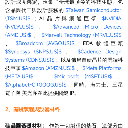
設計深度綁定，匯集了全球最頂尖的科技生態。包
含晶圓代工與設計服務的 
$Taiwan Semiconductor 
(TSM.US)$
 ；AI 晶片與網通巨擘 
$NVIDIA 
(NVDA.US)$
 、 
$Advanced Micro Devices 
(AMD.US)$
 、 
$Marvell Technology (MRVL.US)$
、 
$Broadcom (AVGO.US)$
 ；EDA 軟體巨頭 
$Synopsys (SNPS.US)$
 、 
$Cadence Design 
Systems (CDNS.US)$
 ；以及佈局自研晶片的雲端科
技巨頭 
$Amazon (AMZN.US)$
 、 
$Meta Platforms 
(META.US)$
 、 
$Microsoft (MSFT.US)$
 、 
$Alphabet-C (GOOG.US)$
 。同時，海力士、三星
電子與 美光亦在此提供關鍵 IP。
2、關鍵製程與設備材料
硅晶圓基礎材料：
 作為一切製程的基石，這部分由 