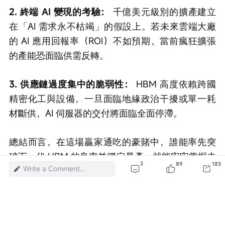
2. 終端 AI 變現的考驗： 
千億美元級別的擴產建立
在「AI 需求永不枯竭」的假設上。若未來雲端大廠
的 AI 應用回報率（ROI）不如預期，當前瘋狂擴張
的產能恐面臨供需反轉。
3. 供應鏈過度集中的脆弱性：
 HBM 高度依賴跨國
精密化工與設備，一旦面臨地緣政治干擾或單一耗
材斷供，AI 伺服器的交付將面臨全面停滯。
總結而言，在這場贏家通吃的豪賭中，誰能率先突
破下一代 HBM 的良率並穩定量產，就能牢牢掌握未
2
89
183
Write a Comment...
來數年 AI 產業鏈的利潤分配權；但高昂的技術與資
本壁壘，也將無情淘汰腳步落後的玩家。
Risk Disclaimer: The above content only represents the author's view. It
does not represent any position or investment advice of Futu. Futu makes