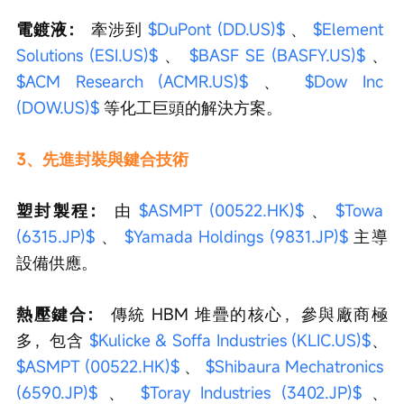
電鍍液：
 牽涉到 
$DuPont (DD.US)$
 、 
$Element 
Solutions (ESI.US)$
 、 
$BASF SE (BASFY.US)$
 、 
$ACM Research (ACMR.US)$
 、 
$Dow Inc 
(DOW.US)$
 等化工巨頭的解決方案。
3、先進封裝與鍵合技術
塑封製程：
 由 
$ASMPT (00522.HK)$
 、 
$Towa 
(6315.JP)$
 、 
$Yamada Holdings (9831.JP)$
 主導
設備供應。
熱壓鍵合：
 傳統 HBM 堆疊的核心，參與廠商極
多，包含 
$Kulicke & Soffa Industries (KLIC.US)$
、
$ASMPT (00522.HK)$
 、 
$Shibaura Mechatronics 
(6590.JP)$
 、 
$Toray Industries (3402.JP)$
 、 