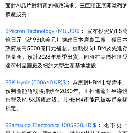
面對AI晶片對頻寬的極致渴求，三巨頭正展開激烈的
擴產競賽：
$Micron Technology (MU.US)$
：
宣布投資約1.5萬
億日元（約93億美元）擴建日本廣島工廠，獲日本
政府最高5000億日元補貼，重點投向HBM及先進存
儲量產，預計2028年夏季出貨。同時在美國推進愛
達荷州晶圓廠及紐約大型生產基地建設。
$SK Hynix (000660.KR)$
：
為應對HBM市場需求，
預判產能瓶頸將持續至2030年，正推進龍仁半導體
集群及M15X新廠建設，其HBM4產能已被客戶全額
鎖定。
$Samsung Electronics (005930.KR)$
：
砸下史上