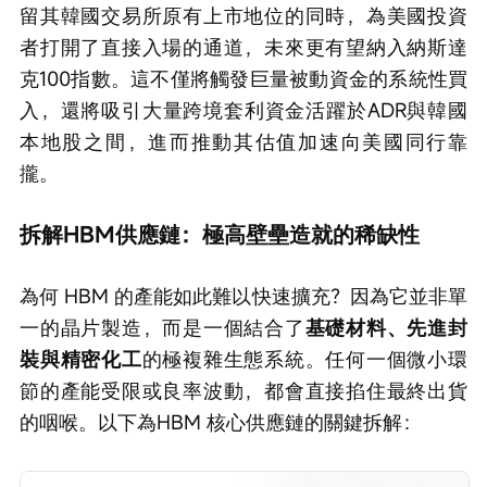
留其韓國交易所原有上市地位的同時，為美國投資
者打開了直接入場的通道，未來更有望納入納斯達
克100指數。這不僅將觸發巨量被動資金的系統性買
入，還將吸引大量跨境套利資金活躍於ADR與韓國
本地股之間，進而推動其估值加速向美國同行靠
攏。
拆解HBM供應鏈：極高壁壘造就的稀缺性
為何 HBM 的產能如此難以快速擴充？因為它並非單
一的晶片製造，而是一個結合了
基礎材料、先進封
裝與精密化工
的極複雜生態系統。任何一個微小環
節的產能受限或良率波動，都會直接掐住最終出貨
的咽喉。以下為HBM 核心供應鏈的關鍵拆解：