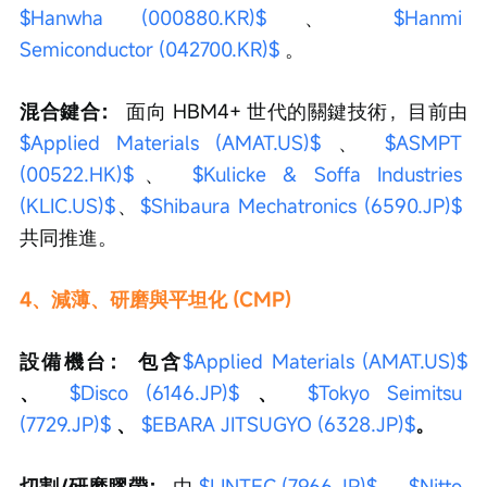
$Hanwha (000880.KR)$
 、 
$Hanmi 
Semiconductor (042700.KR)$
 。
混合鍵合：
 面向 HBM4+ 世代的關鍵技術，目前由 
$Applied Materials (AMAT.US)$
 、 
$ASMPT 
(00522.HK)$
、 
$Kulicke & Soffa Industries 
(KLIC.US)$
、
$Shibaura Mechatronics (6590.JP)$
共同推進。
4、減薄、研磨與平坦化 (CMP) 
設備機台：
包含
$Applied Materials (AMAT.US)$
、 
$Disco (6146.JP)$
、 
$Tokyo Seimitsu 
(7729.JP)$
、 
$EBARA JITSUGYO (6328.JP)$
。
切割/研磨膠帶：
 由 
$LINTEC (7966.JP)$
 、 
$Nitto 