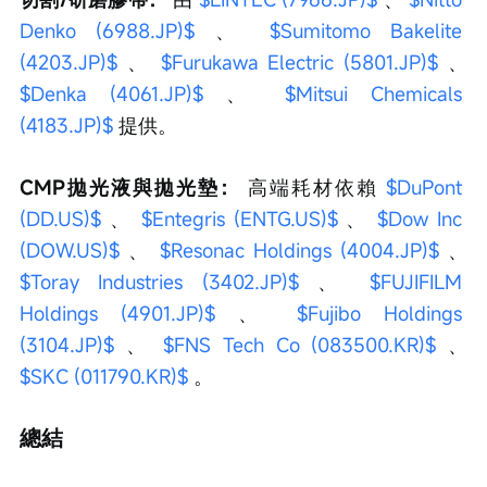
Denko (6988.JP)$
 、 
$Sumitomo Bakelite 
(4203.JP)$
 、 
$Furukawa Electric (5801.JP)$
 、 
$Denka (4061.JP)$
 、 
$Mitsui Chemicals 
(4183.JP)$
 提供。
CMP拋光液與拋光墊：
 高端耗材依賴 
$DuPont 
(DD.US)$
 、 
$Entegris (ENTG.US)$
 、 
$Dow Inc 
(DOW.US)$
 、 
$Resonac Holdings (4004.JP)$
 、 
$Toray Industries (3402.JP)$
 、 
$FUJIFILM 
Holdings (4901.JP)$
 、 
$Fujibo Holdings 
(3104.JP)$
 、 
$FNS Tech Co (083500.KR)$
 、 
$SKC (011790.KR)$
 。
總結