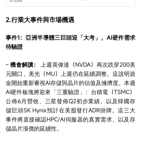
2.行業大事件與市場機遇
事件1：亞洲半導體三巨頭迎「大考」，AI硬件需求
待驗證
– 
機會解讀：
 上週英偉達（NVDA）再次跌穿200美
元關口，美光（MU）上週仍在延續調整。這說明資
金開始重新審視AI存儲與晶片的估值及擁擠度。本週
AI硬件板塊將迎來「三重驗證」：台積電（TSMC）
公佈6月營收、三星發佈Q2初步業績，以及韓國存
儲巨頭SK Hynix預計在美股發行ADR掛牌。這三大
事件將直接確認HPC/AI伺服器的真實需求，以及存
儲晶片漲價的延續性。