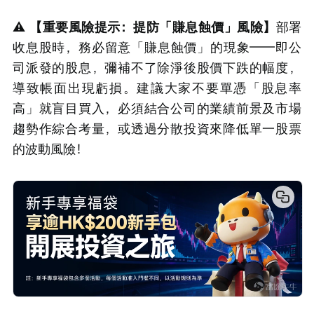
⚠️ 
【重要風險提示：提防「賺息蝕價」風險】
部署
收息股時，務必留意「賺息蝕價」的現象——即公
司派發的股息，彌補不了除淨後股價下跌的幅度，
導致帳面出現虧損。建議大家不要單憑「股息率
高」就盲目買入，必須結合公司的業績前景及市場
趨勢作綜合考量，或透過分散投資來降低單一股票
的波動風險！