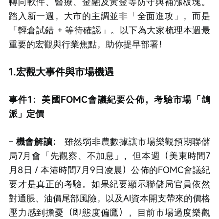
轉向軟件、醫療、金融及黃金等防守與補漲板塊。
踏入新一週，大市的主調並非「全面進攻」，而是
「輕倉試錯 + 等待確認」。以下為大家梳理本週最
重要的宏觀與行業焦點，助你提早部署！
1.宏觀大事件與市場機遇
事件1：美國FOMC會議紀要公佈，考驗市場「鴿
派」定價
– 
機會解讀：
 雖然弱非農數據讓市場樂觀預期聯儲
局7月會「先觀察、不加息」，但本週（美東時間7
月8日 / 本港時間7月9日凌晨）公佈的FOMC會議紀
要才是真正的考驗。如果紀要顯示聯儲局官員依然
對通脹、油價尾部風險，以及AI資本開支帶來的價格
壓力感到擔憂（即態度偏鷹），目前市場過度樂觀