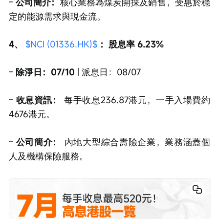
– 
公司簡介：
核心業務為煤炭開採及銷售，受惠於穩
定的能源需求與現金流。
4、 
$NCI (01336.HK)$
：股息率 6.23%
– 
除淨日：07/10
 | 派息日：08/07
– 
收息資訊：
 每手收息236.87港元，一手入場費約
4676港元。
– 
公司簡介：
 內地大型綜合壽險企業，業務涵蓋個
人及機構保險服務。