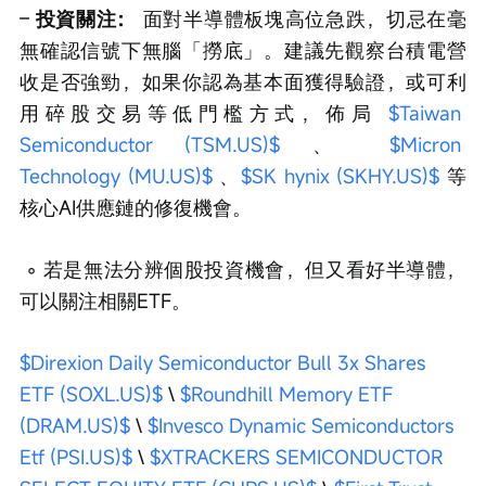
– 
投資關注：
 面對半導體板塊高位急跌，切忌在毫
無確認信號下無腦「撈底」。建議先觀察台積電營
收是否強勁，如果你認為基本面獲得驗證，或可利
用碎股交易等低門檻方式，佈局 
$Taiwan 
Semiconductor (TSM.US)$
 、 
$Micron 
Technology (MU.US)$
 、
$SK hynix (SKHY.US)$
 等
核心AI供應鏈的修復機會。
 ◦ 若是無法分辨個股投資機會，但又看好半導體，
可以關注相關ETF。
$Direxion Daily Semiconductor Bull 3x Shares 
ETF (SOXL.US)$
 \ 
$Roundhill Memory ETF 
(DRAM.US)$
 \ 
$Invesco Dynamic Semiconductors 
Etf (PSI.US)$
 \ 
$XTRACKERS SEMICONDUCTOR 