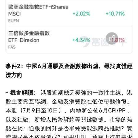
事件2：中國6月通脹及金融數據出爐，尋找實體經
濟方向
– 
機會解讀：
 港股近期缺乏極強的一致性主線，港
股主要靠互聯網、金融及消費股在低位帶動修復。
本週（7月9日至10日），內地將公佈6月CPI/PPI，
以及社融、新增人民幣貸款等關鍵數據。市場的焦
點在於：通脹的回升是否單純受能源商品推動？實
體需求是否依然偏弱？如果出現「通脹上行但需求