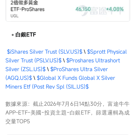
  ◦ 白銀ETF
$iShares Silver Trust (SLV.US)$
 \ 
$Sprott Physical 
Silver Trust (PSLV.US)$
 \ 
$Proshares Ultrashort 
Silver (ZSL.US)$
 \ 
$ProShares Ultra Silver 
(AGQ.US)$
 \ 
$Global X Funds Global X Silver 
Miners Etf (Post Rev Spl (SIL.US)$
數據來源：截止2026年7月6日14點30分，富途牛牛
APP-ETF-美國-投資主題-白銀ETF，篩選邏輯為成
交量TOP5