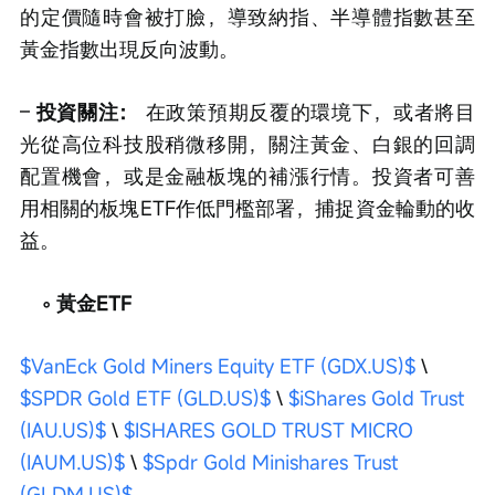
的定價隨時會被打臉，導致納指、半導體指數甚至
黃金指數出現反向波動。
– 
投資關注：
 在政策預期反覆的環境下，或者將目
光從高位科技股稍微移開，關注黃金、白銀的回調
配置機會，或是金融板塊的補漲行情。投資者可善
用相關的板塊ETF作低門檻部署，捕捉資金輪動的收
益。  
  ◦ 黃金ETF
$VanEck Gold Miners Equity ETF (GDX.US)$
 \ 
$SPDR Gold ETF (GLD.US)$
 \ 
$iShares Gold Trust 
(IAU.US)$
 \ 
$ISHARES GOLD TRUST MICRO 
(IAUM.US)$
 \ 
$Spdr Gold Minishares Trust 
(GLDM.US)$