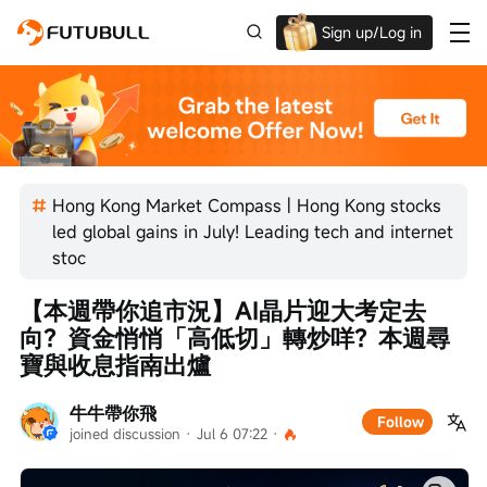
Sign up/Log in
Up to $1,600 Welcome Rewards!
Hong Kong Market Compass | Hong Kong stocks
led global gains in July! Leading tech and internet
stoc
【本週帶你追市況】AI晶片迎大考定去
向？資金悄悄「高低切」轉炒咩？本週尋
寶與收息指南出爐
牛牛帶你飛
Follow
joined discussion
 · 
Jul 6 07:22
 · 