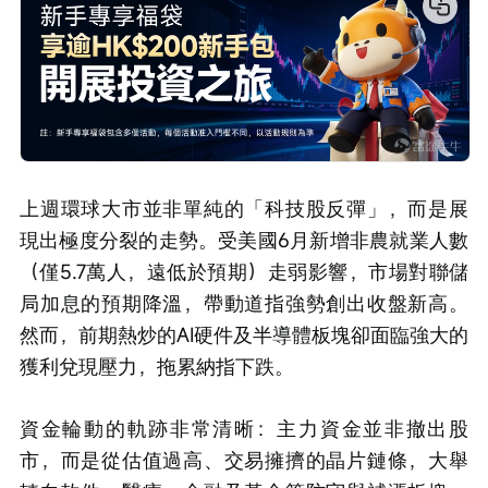
上週環球大市並非單純的「科技股反彈」，而是展
現出極度分裂的走勢。受美國6月新增非農就業人數
（僅5.7萬人，遠低於預期）走弱影響，市場對聯儲
局加息的預期降溫，帶動道指強勢創出收盤新高。
然而，前期熱炒的AI硬件及半導體板塊卻面臨強大的
獲利兌現壓力，拖累納指下跌。
資金輪動的軌跡非常清晰：主力資金並非撤出股
市，而是從估值過高、交易擁擠的晶片鏈條，大舉