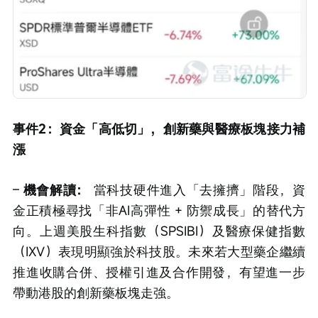
事件2：資金「高低切」，創新藥與醫療板塊接力補
漲
– 
機會解讀：
 當科技硬件進入「去擁擠」階段，資
金正積極尋找「非AI高彈性 + 防禦成長」的替代方
向。上週美股生科指數（SPSIBI）及醫療保健指數
（IXV）表現明顯強於科技股。未來若大型藥企繼續
推進收購合併、授權引進及合作開發，有望進一步
帶動港股的創新藥板塊走強。