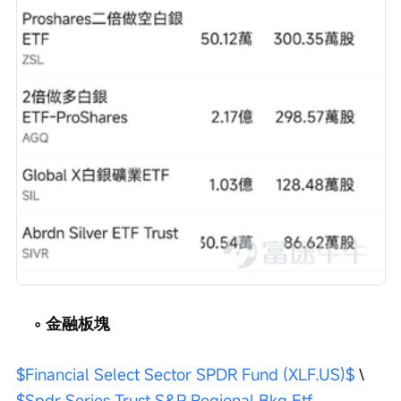
 ◦ 金融板塊
$Financial Select Sector SPDR Fund (XLF.US)$
 \ 
$Spdr Series Trust S&P Regional Bkg Etf 