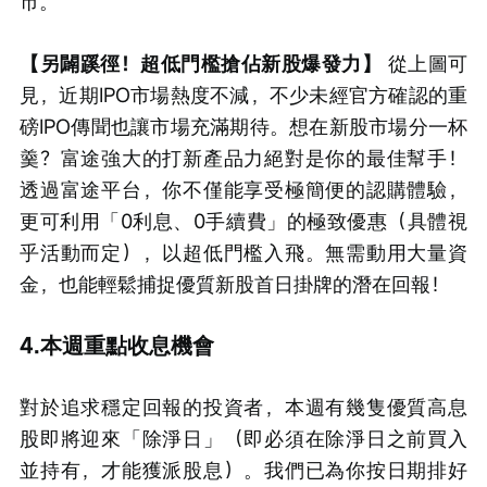
市。
【另闢蹊徑！超低門檻搶佔新股爆發力】
 從上圖可
見，近期IPO市場熱度不減，不少未經官方確認的重
磅IPO傳聞也讓市場充滿期待。想在新股市場分一杯
羹？富途強大的打新產品力絕對是你的最佳幫手！
透過富途平台，你不僅能享受極簡便的認購體驗，
更可利用「0利息、0手續費」的極致優惠（具體視
乎活動而定），以超低門檻入飛。無需動用大量資
金，也能輕鬆捕捉優質新股首日掛牌的潛在回報！
4.本週重點收息機會
對於追求穩定回報的投資者，本週有幾隻優質高息
股即將迎來「除淨日」（即必須在除淨日之前買入
並持有，才能獲派股息）。我們已為你按日期排好