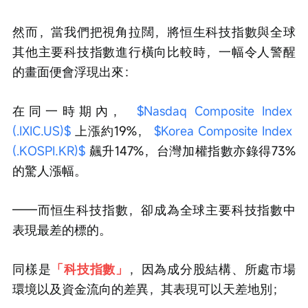
然而，當我們把視角拉闊，將恒生科技指數與全球
其他主要科技指數進行橫向比較時，一幅令人警醒
的畫面便會浮現出來：
在同一時期內， 
$Nasdaq Composite Index 
(.IXIC.US)$
 上漲約19%， 
$Korea Composite Index 
(.KOSPI.KR)$
 飆升147%，台灣加權指數亦錄得73%
的驚人漲幅。
——而恒生科技指數，卻成為全球主要科技指數中
表現最差的標的。
同樣是
「科技指數」
，因為成分股結構、所處市場
環境以及資金流向的差異，其表現可以天差地別；