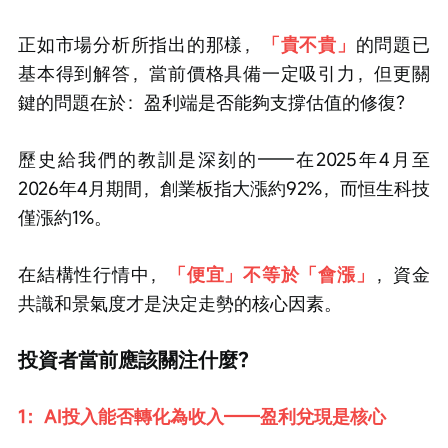
正如市場分析所指出的那樣，
「貴不貴」
的問題已
基本得到解答，當前價格具備一定吸引力，但更關
鍵的問題在於：盈利端是否能夠支撐估值的修復？
歷史給我們的教訓是深刻的——在2025年4月至
2026年4月期間，創業板指大漲約92%，而恒生科技
僅漲約1%。
在結構性行情中，
「便宜」不等於「會漲」
，資金
共識和景氣度才是決定走勢的核心因素。
投資者當前應該關注什麼？
1：AI投入能否轉化為收入——盈利兌現是核心