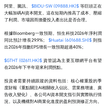
阿里、騰訊、 
$BIDU-SW (09888.HK)$
 等巨頭正在
大幅加碼AI資本開支，這在短期內推高了成本、壓縮
了利潤，市場因而擔憂投入產出比是否合理。
根據Bloomberg一致預期，恒生科技2026年淨利潤
同比預計增長29.9%； 
$Huatai (601688.SH)$
 則指
出2026年指數EPS增長一致預期超過40%；
$GTHT (02611.HK)$
 資管認為主要互聯網平台有望
在2026年下半年迎來利潤拐點。
投資者需要持續跟蹤的資料包括：核心權重股的季
度財報（重點關注AI相關收入佔比、雲業務增速、廣
告收入變化）、各公司AI資本開支指引與實際執行情
況，以及機構對AI商業化進度的盈利預測修正方向。