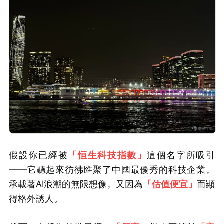
假設你已經被
「恒生科技指數」
這個名字所吸引
——它聽起來彷彿匯聚了中國最優秀的科技企業，
承載著AI浪潮的無限想像，又因為
「估值便宜」
而顯
得格外誘人。