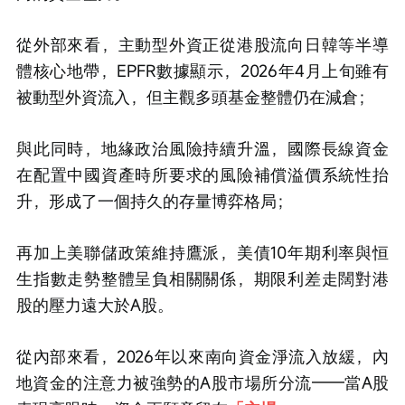
從外部來看，主動型外資正從港股流向日韓等半導
體核心地帶，EPFR數據顯示，2026年4月上旬雖有
被動型外資流入，但主觀多頭基金整體仍在減倉；
與此同時，地緣政治風險持續升溫，國際長線資金
在配置中國資產時所要求的風險補償溢價系統性抬
升，形成了一個持久的存量博弈格局；
再加上美聯儲政策維持鷹派，美債10年期利率與恒
生指數走勢整體呈負相關關係，期限利差走闊對港
股的壓力遠大於A股。
從內部來看，2026年以來南向資金淨流入放緩，內
地資金的注意力被強勢的A股市場所分流——當A股