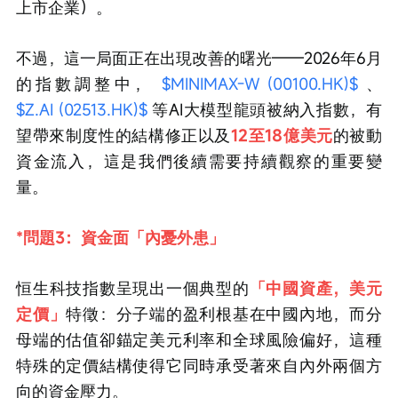
上市企業）。
不過，這一局面正在出現改善的曙光——2026年6月
的指數調整中， 
$MINIMAX-W (00100.HK)$
 、 
$Z.AI (02513.HK)$
 等AI大模型龍頭被納入指數，有
望帶來制度性的結構修正以及
12至18億美元
的被動
資金流入，這是我們後續需要持續觀察的重要變
量。
*問題3：資金面「內憂外患」
恒生科技指數呈現出一個典型的
「中國資產，美元
定價」
特徵：分子端的盈利根基在中國內地，而分
母端的估值卻錨定美元利率和全球風險偏好，這種
特殊的定價結構使得它同時承受著來自內外兩個方
向的資金壓力。