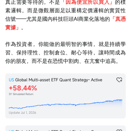
真正需要等待的，不是
「因為便宜所以買入」
的樸
素邏輯，而是微觀層面足以重構定價邏輯的實質性
信號——尤其是國內科技巨頭AI商業化落地的
「真憑
實據」
。
作為投資者，你能做的最明智的事情，就是持續學
習、保持理性、控制倉位、耐心等待，讓時間成為
你的朋友，而不是在恐慌中割肉、在亢奮中追高。
US
Global Multi-asset ETF Quant Strategy- Active
58.44%
3Y Simulated Return
Update
Jul 1, 2026