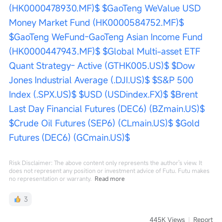
(HK0000478930.MF)$
$GaoTeng WeValue USD 
Money Market Fund (HK0000584752.MF)$
$GaoTeng WeFund-GaoTeng Asian Income Fund 
(HK0000447943.MF)$
$Global Multi-asset ETF 
Quant Strategy- Active (GTHK005.US)$
$Dow 
Jones Industrial Average (.DJI.US)$
$S&P 500 
Index (.SPX.US)$
$USD (USDindex.FX)$
$Brent 
Last Day Financial Futures (DEC6) (BZmain.US)$
$Crude Oil Futures (SEP6) (CLmain.US)$
$Gold 
Futures (DEC6) (GCmain.US)$
Risk Disclaimer: The above content only represents the author's view. It
does not represent any position or investment advice of Futu. Futu makes
no representation or warranty.
Read more
3
445K Views
Report