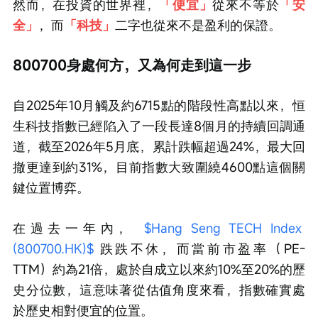
然而，在投資的世界裡，
「便宜」
從來不等於
「安
全」
，而
「科技」
二字也從來不是盈利的保證。
800700身處何方，又為何走到這一步
自2025年10月觸及約6715點的階段性高點以來，恒
生科技指數已經陷入了一段長達8個月的持續回調通
道，截至2026年5月底，累計跌幅超過24%，最大回
撤更達到約31%，目前指數大致圍繞4600點這個關
鍵位置博弈。
在過去一年內， 
$Hang Seng TECH Index 
(800700.HK)$
 跌跌不休，而當前市盈率（PE-
TTM）約為21倍，處於自成立以來約10%至20%的歷
史分位數，這意味著從估值角度來看，指數確實處
於歷史相對便宜的位置。