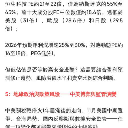
恒生科技PE約21至22倍，僅為納斯達克的55%至
65%，前十大成分股PE中位數僅約18.6倍，遠低於
美股（31倍）、歐股（28.6倍）和日股（29.5
倍）；
2026年預期淨利潤增速25%至30%，對應動態PE約
16至18倍，PEG低於1。
但低估值是否等於高安全邊際？這需要結合盈利預
測修正趨勢、風險溢價水平和賣空比例綜合判斷。
5：地緣政治與政策風險——中美博弈與監管演變
中美關稅戰停火1年屆滿後的走向、11月美國中期選
舉、台海局勢、國內反壟斷與數據安全監管——任
何一項變化都可能帶來階段性的大幅波動。