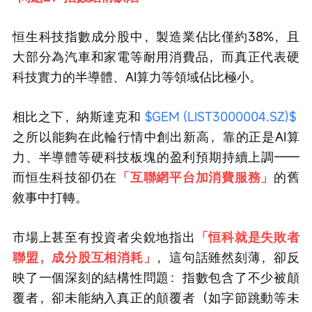
恒生科技指數成分股中，製造業佔比僅約38%，且
大部分為汽車和家電等耐用消費品，而真正代表硬
科技實力的半導體、AI算力等領域佔比極小。
相比之下，納斯達克和 
$GEM (LIST3000004.SZ)$
之所以能夠在此輪行情中創出新高，靠的正是AI算
力、半導體等硬科技板塊的盈利預期持續上調——
而恒生科技卻仍在
「互聯網平台加消費服務」
的舊
敘事中打轉。
市場上甚至有投資者尖銳地指出
「恒科就是失敗者
聯盟，成分股互相消耗」
，這句話雖然刻薄，卻反
映了一個深刻的結構性問題：指數包含了不少被顛
覆者，卻未能納入真正的顛覆者（如字節跳動等未