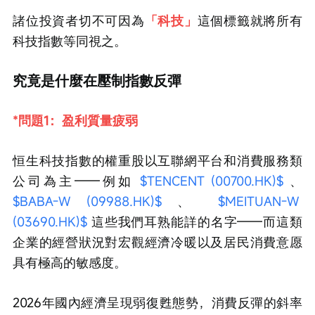
諸位投資者切不可因為
「科技」
這個標籤就將所有
科技指數等同視之。
究竟是什麼在壓制指數反彈
*問題1：盈利質量疲弱
恒生科技指數的權重股以互聯網平台和消費服務類
公司為主——例如 
$TENCENT (00700.HK)$
 、 
$BABA-W (09988.HK)$
 、 
$MEITUAN-W 
(03690.HK)$
 這些我們耳熟能詳的名字——而這類
企業的經營狀況對宏觀經濟冷暖以及居民消費意愿
具有極高的敏感度。
2026年國內經濟呈現弱復甦態勢，消費反彈的斜率