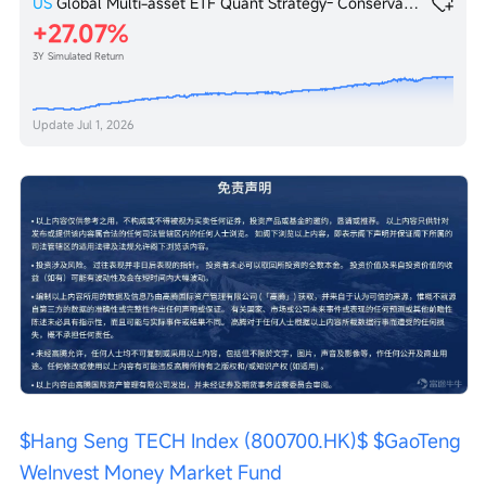
US
Global Multi-asset ETF Quant Strategy- Conservative
27.07%
3Y Simulated Return
Update
Jul 1, 2026
$Hang Seng TECH Index (800700.HK)$
$GaoTeng 
WeInvest Money Market Fund 