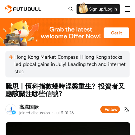
Sign up/Log in
Up to $1,600 Welcome Rewards!
Hong Kong Market Compass | Hong Kong stocks
led global gains in July! Leading tech and internet
stoc
騰思丨恆科指數幾時涅槃重生？投資者又
應該關注哪些信號？
高腾国际
Follow
joined discussion
 · 
Jul 3 01:26