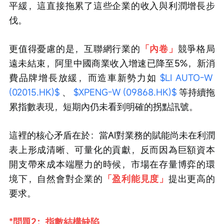
平緩，這直接拖累了這些企業的收入與利潤增長步
伐。
更值得憂慮的是，互聯網行業的
「內卷」
競爭格局
遠未結束，阿里中國商業收入增速已降至5%，新消
費品牌增長放緩，而造車新勢力如 
$LI AUTO-W 
(02015.HK)$
 、 
$XPENG-W (09868.HK)$
 等持續拖
累指數表現，短期內仍未看到明確的拐點訊號。
這裡的核心矛盾在於：當AI對業務的賦能尚未在利潤
表上形成清晰、可量化的貢獻，反而因為巨額資本
開支帶來成本端壓力的時候，市場在存量博弈的環
境下，自然會對企業的
「盈利能見度」
提出更高的
要求。
*問題2：指數結構缺陷