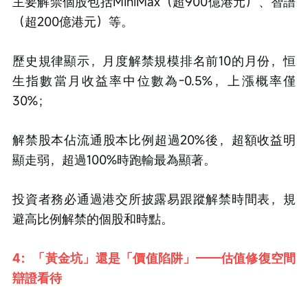
主要解禁個股包括MiniMax（超900億港元）、智譜
（超200億港元）等。
歷史規律顯示，月度解禁規模排名前10的月份，恒
生指數當月收益率中位數為-0.5%，上漲概率僅
30%；
解禁股本佔流通股本比例超過20%後，超額收益明
顯走弱，超過100%時跑輸最為顯著。
投資者務必通過港交所披露易跟蹤解禁時間表，規
避高比例解禁的個股和時點。
4：「黃金坑」還是「價值陷阱」——估值修復空間
辯證看待