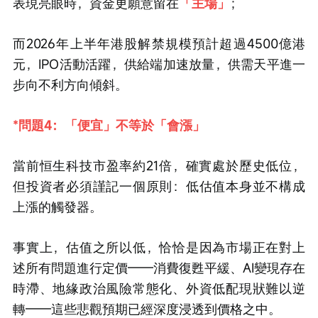
表現亮眼時，資金更願意留在
「主場」
；
而2026年上半年港股解禁規模預計超過4500億港
元，IPO活動活躍，供給端加速放量，供需天平進一
步向不利方向傾斜。
*問題4：「便宜」不等於「會漲」
當前恒生科技市盈率約21倍，確實處於歷史低位，
但投資者必須謹記一個原則：低估值本身並不構成
上漲的觸發器。
事實上，估值之所以低，恰恰是因為市場正在對上
述所有問題進行定價——消費復甦平緩、AI變現存在
時滯、地緣政治風險常態化、外資低配現狀難以逆
轉——這些悲觀預期已經深度浸透到價格之中。