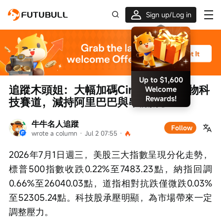
Sign up/Log in
Up to $1,600
Welcome
追蹤木頭姐：大幅加碼Circle與AI+生物科
Rewards!
技賽道，減持阿里巴巴與串流媒體
牛牛名人追蹤
Follow
wrote a column
 · 
Jul 2 07:55
 · 
2026年7月1日週三，美股三大指數呈現分化走勢，
標普500指數收跌0.22%至7483.23點，納指回調
0.66%至26040.03點，道指相對抗跌僅微跌0.03%
至52305.24點。科技股承壓明顯，為市場帶來一定
調整壓力。