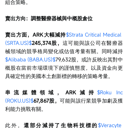
組合策略。
賣出方向：調整醫療器械與中概股倉位
賣出方面，ARK大幅減持
$Strata Critical Medical 
(SRTA.US)$
245,374股，
這可能與該公司在醫療器
械領域的競爭格局變化或估值考量有關。同時減持
$Alibaba (BABA.US)$
79,632股，或許反映出其對中
概股在當前市場環境下的謹慎態度，以及資金向更
具確定性的美國本土創新標的轉移的策略考量。
串流媒體領域，ARK減持
$Roku Inc 
(ROKU.US)$
67,867股，
可能與該行業競爭加劇及獲
利能力挑戰有關。
此外，
還部分減持了生物科技標的
$Veracyte 