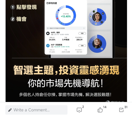
2
14
31
Write a Comment...
Risk Disclaimer: The above content only represents the author's view. It
does not represent any position or investment advice of Futu. Futu makes
no representation or warranty.
Read more