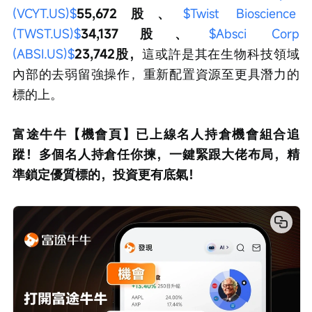
(VCYT.US)$
55,672股、
$Twist Bioscience 
(TWST.US)$
34,137股、
$Absci Corp 
(ABSI.US)$
23,742股，
這或許是其在生物科技領域
內部的去弱留強操作，重新配置資源至更具潛力的
標的上。
富途牛牛【機會頁】已上線名人持倉機會組合追
蹤！多個名人持倉任你揀，一鍵緊跟大佬布局，精
準鎖定優質標的，投資更有底氣！