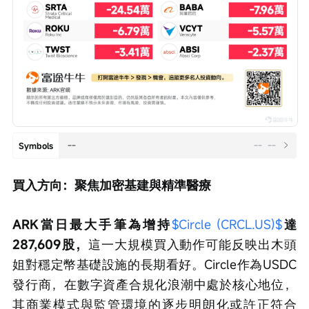
--
--
--
Symbols
買入方向：聚焦加密基建與精準醫療
ARK當日最大手筆為增持
$Circle (CRCL.US)$
達
287,609股，
這一大規模買入動作可能反映出木頭
姐對穩定幣基礎設施的長期看好。Circle作為USDC
發行商，在數字資產合規化浪潮中處於核心地位，
其商業模式與監管環境的逐步明朗化或許正符合