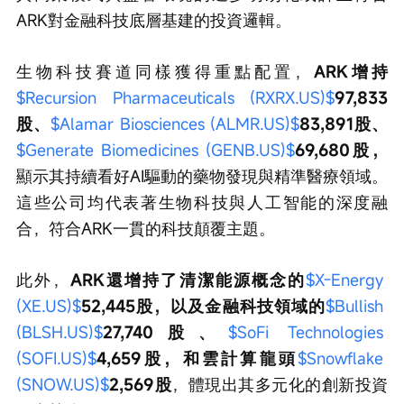
ARK對金融科技底層基建的投資邏輯。
生物科技賽道同樣獲得重點配置，
ARK增持
$Recursion Pharmaceuticals (RXRX.US)$
97,833
股、
$Alamar Biosciences (ALMR.US)$
83,891股、
$Generate Biomedicines (GENB.US)$
69,680股，
顯示其持續看好AI驅動的藥物發現與精準醫療領域。
這些公司均代表著生物科技與人工智能的深度融
合，符合ARK一貫的科技顛覆主題。
此外，
ARK還增持了清潔能源概念的
$X-Energy 
(XE.US)$
52,445股，以及金融科技領域的
$Bullish 
(BLSH.US)$
27,740股、
$SoFi Technologies 
(SOFI.US)$
4,659股，和雲計算龍頭
$Snowflake 
(SNOW.US)$
2,569股
，體現出其多元化的創新投資