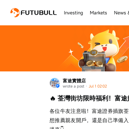
Investing
Markets
News 
富途實體店
wrote a post
 · 
Jul 1 02:02
🔥 荃灣街坊限時福利！富途
各位牛友注意啦！富途證券插旗荃
想推薦親友開戶，還是自己準備入