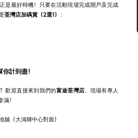
正是最好時機！只要在活動現場完成開戶及完成
享受
荃灣店加碼賞（2選1）
：
幫你計到盡！
？歡迎直接來到我們的
富途荃灣店
，現場有專人
拿滿！
號地舖（大鴻輝中心對面）