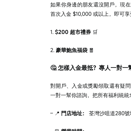
如果你身邊的朋友還沒開戶，現在
首次入金 $10,000 或以上，即可
1. 
$200 超市禮券
 🛒
2. 
豪華鮑魚福袋
 🧧
🤔 怎樣入金最抵？專人一對一
對開戶、入金或獎勵領取還有疑問
一對一幫你諮詢，把所有福利統統
– 📍 
門店地址：
 荃灣沙咀道280