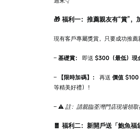
過來👇
🎁 福利一：推薦親友有“賞”
現有客戶專屬獎賞，只要成功推薦
– 
基礎賞：
 即送 
$300（最低）現
– 
【限時加碼】：
 再送 
價值 $10
等精美好禮）！
– ⚠️ 
註：請親臨荃灣門店現場領取
🧧 福利二：新開戶送「鮑魚