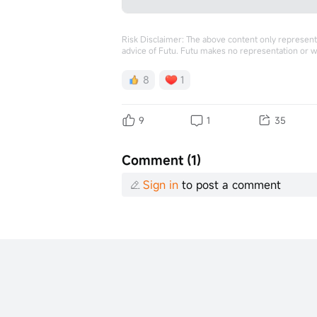
Risk Disclaimer: The above content only represents
advice of Futu. Futu makes no representation or w
8
1
9
1
35
Comment (1)
Sign in
to post a comment