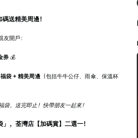
，加碼送精美周邊！
親友開戶：
金券
 💰
0 福袋 + 精美周邊
（包括牛牛公仔、雨傘、保溫杯
福袋，送完即止！快帶朋友一起來！
福袋」，荃灣店【加碼賞】二選一！