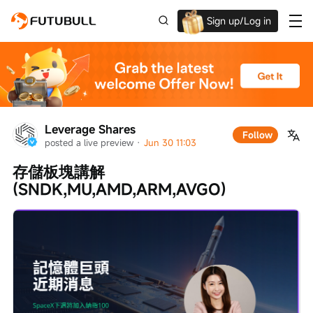
Sign up/Log in
Up to $1,600 Welcome Rewards!
Leverage Shares
Follow
posted a live preview
 · 
Jun 30 11:03
存儲板塊講解
(SNDK,MU,AMD,ARM,AVGO)