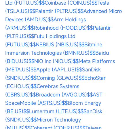
Ltd (FUTU.US)$
$Coinbase (COIN.US)$
$Tesla 
(TSLA.US)$
$Palantir (PLTR.US)$
$Advanced Micro 
Devices (AMD.US)$
$Arm Holdings 
(ARM.US)$
$Robinhood (HOOD.US)$
$Palantir 
(PLTR.US)$
$Futu Holdings Ltd 
(FUTU.US)$
$NEBIUS (NBIS.US)$
$Bitmine 
Immersion Technologies (BMNR.US)$
$Baidu 
(BIDU.US)$
$NIO Inc (NIO.US)$
$Meta Platforms 
(META.US)$
$Apple (AAPL.US)$
$SanDisk 
(SNDK.US)$
$Corning (GLW.US)$
$EchoStar 
(ECHO.US)$
$Cerebras Systems 
(CBRS.US)$
$Broadcom (AVGO.US)$
$AST 
SpaceMobile (ASTS.US)$
$Bloom Energy 
(BE.US)$
$Lumentum (LITE.US)$
$SanDisk 
(SNDK.US)$
$Micron Technology 
(MU.US)$
$Coherent (COHR.US)$
$Taiwan 