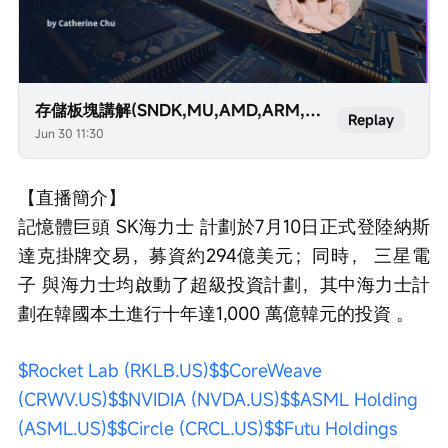
存儲板塊講解(SNDK,MU,AMD,ARM,AVGO)
Replay
Jun 30 11:30
【直播簡介】 
記憶體巨頭 SK海力士 計劃於7月10日正式登陸納斯
達克掛牌交易，募資約294億美元；同時， 三星電
子 與海力士均啟動了超級投資計劃，其中海力士計
劃在韓國本土進行十年達1,000 萬億韓元的投資 。 
$Rocket Lab (RKLB.US)$
$CoreWeave 
(CRWV.US)$
$NVIDIA (NVDA.US)$
$ASML Holding 
(ASML.US)$
$Circle (CRCL.US)$
$Futu Holdings 