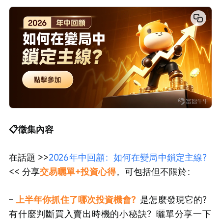
📋徵集內容
在話題 >>
2026年中回顧：如何在變
局中鎖定主線？
<< 分享
交易曬單+投資心得
，可包括但不限於：
– 
上半年你抓住了哪次投資機會？
是怎麼發現它的？
有什麼判斷買入賣出時機的小秘訣？曬單分享一下