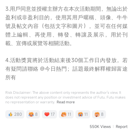
3.用戶同意並授權主辦方在本次活動期間，無論出於
盈利或非盈利目的，使用其用戶暱稱、頭像、牛牛
號
及帖文內容
（包括文字和圖片），並可在任何媒
體上編輯、再使用、轉發、轉讓及展示，用於刊
載、宣傳或展覽等相關活動。
4.活動獎賞將於活動結束後30個工作日內發放，若
有疑問請聯絡 
@今日熱門
；話題最終解釋權歸富途
所有
Risk Disclaimer: The above content only represents the author's view. It
does not represent any position or investment advice of Futu. Futu makes
no representation or warranty.
Read more
280
8
17
11
11
8
550K Views
Report