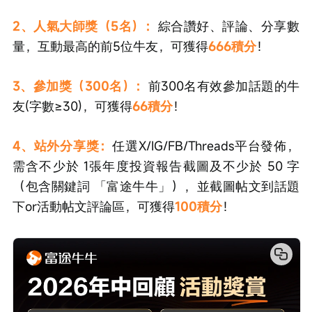
2、人氣大師獎（5名）：
綜合讚好、評論、分享數
量，互動最高的前5位牛友，可獲得
666積分
！
3、參加獎（300名）：
前300名有效參加話題的牛
友(字數≥30)，可獲得
66積分
！
4、站外分享獎：
任選X/IG/FB/Threads平台發佈，
需含不少於 1張年度投資報告截圖及不少於 50 字
（包含關鍵詞 「富途牛牛」），並截圖帖文到話題
下or活動帖文評論區，可獲得
100積分
！