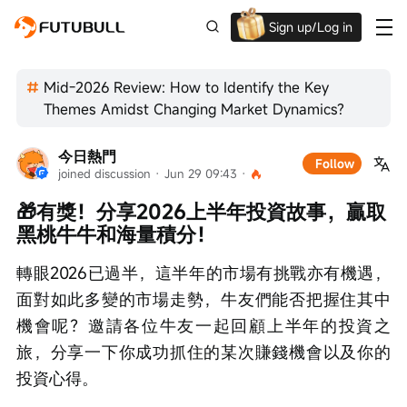
Sign up/Log in
Up to $1,600 Welcome Rewards!
Mid-2026 Review: How to Identify the Key
Themes Amidst Changing Market Dynamics?
今日熱門
Follow
joined discussion
 · 
Jun 29 09:43
 · 
🎁有獎！分享2026上半年投資故事，贏取
黑桃牛牛和海量積分！
轉眼2026已過半，這半年的市場有挑戰亦有機遇，
面對如此多變的市場走勢，牛友們能否把握住其中
機會呢？邀請各位牛友一起回顧上半年的投資之
旅，分享一下你成功抓住的某次賺錢機會以及你的
投資心得。