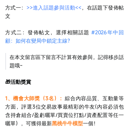
方式一：
>>進入話題參與活動<<
，在話題下發佈帖
文
方式二：發佈帖文，選擇相關話題 
#2026年中回
顧：如何在變局中鎖定主線？
在本文留言區下留言不計算有效參與，記得移步話
題哦~
🎁活動獎賞
1、機會大師獎（3名）：
綜合內容品質、互動量等
方面，評選3位交易故事最精彩的牛友(內容必須包
含持倉組合/盈虧曬單/買賣位打點/資產配置等任一
曬單），可獲得最新
黑桃牛牛模型
一個！