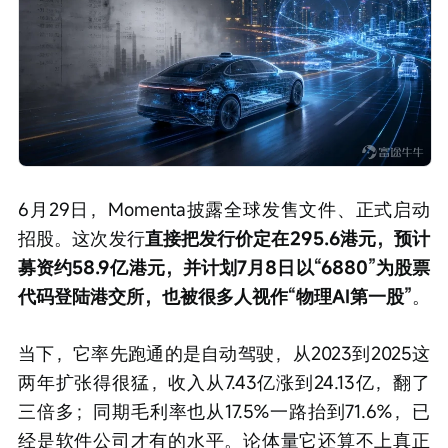
6月29日，Momenta披露全球发售文件、正式启动
招股。这次发行
直接把发行价定在295.6港元，预计
募资约58.9亿港元，并计划7月8日以“6880”为股票
代码登陆港交所，也被很多人视作“物理AI第一股”
。
当下，它率先跑通的是自动驾驶，从2023到2025这
两年扩张得很猛，收入从7.43亿涨到24.13亿，翻了
三倍多；同期毛利率也从17.5%一路抬到71.6%，已
经是软件公司才有的水平。论体量它还算不上真正