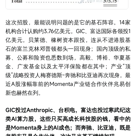
这次招股，最能说明问题的是它的基石阵容。14家
机构合计认购约3.76亿美元，GIC、富达国际各领投1
亿美元，贝莱德、橡树资本跟投，连从不进港股基
石的富兰克林邓普顿都头一回现身；国内顶级的私
募、公募和险资也悉数到场，高毅、博裕、华夏基
金、广发基金以及太平洋保险都在其中；产业“顶
级”战略投资人梅赛德斯-奔驰和比亚迪再次现身，最
近A股涨幅靠前的Momenta产业链合作伙伴兆易创
新也赫然在列。
GIC投过Anthropic、台积电，富达也投过寒武纪这
类AI算力股，这些只买高成长科技股的钱，看中的
是Momenta身上的AI成色；而奔驰、比亚迪，既是