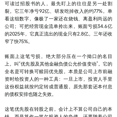
可读过招股书的人，最先盯上的往往是另一处割
裂。它三年净亏92亿、研发吃掉收入的约77%，单
看这组数字，像极了一家还在烧钱、离盈利尚远的
公司；可把经营现金流单拎出来，账面亏损34.6亿
的2025年，它真正流出的现金只有2.8亿，三年还收
窄了快75%。
账面上这笔亏损，绝大部分压在一个拗口的名目
上，叫“优先股及其他金融负债公允价值变动”。它的
全名是可转换可赎回优先股，本质是公司上市前融
资时给投资人的一种工具：一旦上市，投资人手里
这份权益就按约定转成普通股，原先那套还本付息
的债权安排也随之失效。
这笔优先股在转股之前，会计上不算公司自己的本
钱，而是算作一笔欠投资人的负债，还要随着公司