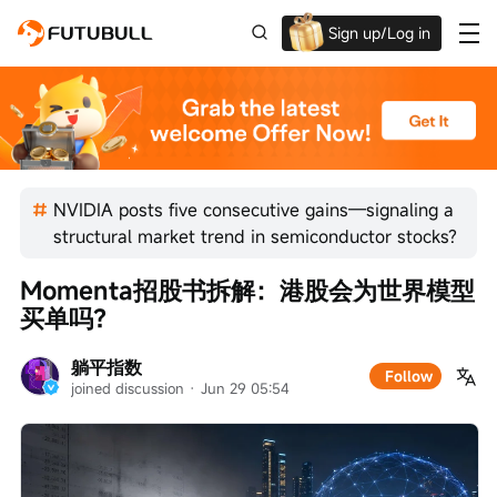
Sign up/Log in
Up to $1,600 Welcome Rewards!
NVIDIA posts five consecutive gains—signaling a
structural market trend in semiconductor stocks?
Momenta招股书拆解：港股会为世界模型
买单吗？
躺平指数
Follow
joined discussion
 · 
Jun 29 05:54