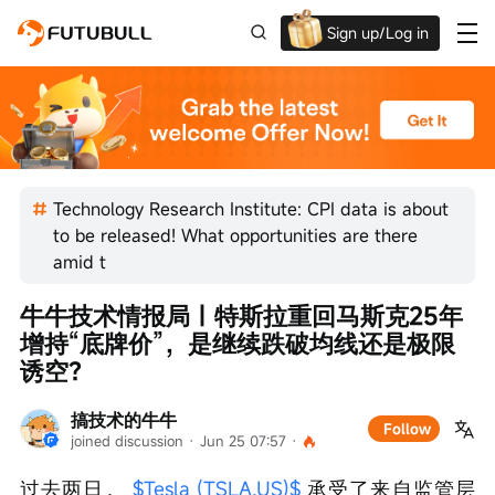
Sign up/Log in
Grab the welcome Offer!
Technology Research Institute: CPI data is about
to be released! What opportunities are there
amid t
牛牛技术情报局｜特斯拉重回马斯克25年
增持“底牌价”，是继续跌破均线还是极限
诱空？
搞技术的牛牛
Follow
joined discussion
 · 
Jun 25 07:57
 · 
过去两日， 
$Tesla (TSLA.US)$
 承受了来自监管层