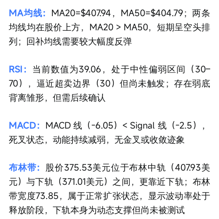
MA均线：
MA20=$407.94，MA50=$404.79；两条
均线均在股价上方，MA20 > MA50，短期呈空头排
列；回补均线需要较大幅度反弹
RSI：
当前数值为39.06，处于中性偏弱区间（30–
70），逼近超卖边界（30）但尚未触发；存在弱底
背离雏形，但需后续确认
MACD：
MACD 线（-6.05）< Signal 线（-2.5），
死叉状态，动能持续减弱，无金叉或收敛迹象
布林带：
股价375.53美元位于布林中轨（407.93美
元）与下轨（371.01美元）之间，更靠近下轨；布林
带宽度73.85，属于正常扩张状态，显示波动率处于
释放阶段，下轨本身为动态支撑但尚未被测试