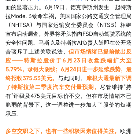
面的显著压力。6月19日，德克萨斯州发生一起特斯
拉Model 3致命车祸，美国国家公路交通安全管理局
（NHTSA）与国家运输安全委员会（NTSB）相继
宣布启动调查，外界将矛头指向FSD自动驾驶系统的
安全性问题。马斯克及特斯拉AI负责人随即在公开场
合驳斥了上述关联说法，
但市场情绪已提前做出反
应——特斯拉股价于6月23日收盘跌幅扩大至
5.79%，录得大阴线；6月24日进一步延续跌势，最
终报收375.53美元。
与此同时，
摩根大通最新下调
了特斯拉第二季度汽车交付量预期，
尽管维持“持
有”评级及475美元目标价不变，但在市场情绪本已
脆弱的背景下，这一调整进一步加大了股价的短期
承压。
多空交织之下，也有一些积极因素值得关注。
欧洲