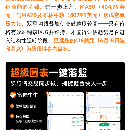
行动能的基础。
进一步上方，
MA50（404.79美
元）与MA20及布林中轨（407.93美元）形成密集
压力带，
双重均线叠加使突破难度较高——只有价
格有效站稳该区域并维持，才值得评估趋势是否进
入结构性逆转阶段。
更远处的416美元（6月15日波
段高点）为阶段性参考目标。