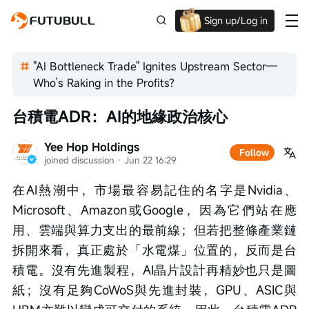
Sign up/Log in
Up to $1,600 Welcome Rewards!
"AI Bottleneck Trade" Ignites Upstream Sector—
Who’s Raking in the Profits?
台積電ADR：AI的地緣政治核心
Yee Hop Holdings
Follow
joined discussion
 · 
Jun 22 16:29
在AI熱潮中，市場最容易記住的名字是Nvidia、
Microsoft、Amazon或Google，因為它們站在應
用、雲端與算力支出的最前線；但若把整條產業鏈
拆開來看，真正處於「水電煤」位置的，反而是台
積電。沒有先進製程，AI晶片設計再精妙也只是圖
紙；沒有足夠CoWoS與先進封裝，GPU、ASIC與