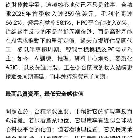
從財務數字看，這種核心地位已不只是敘事。台積
電2026年首季收入達359億美元，毛利率高達
66.2%，營業利益率58.1%，HPC平台佔收入61%。
這組數字反映的不是普通周期復甦，而是高階產能
在AI需求推動下的重新定價。過去市場評估晶圓代
工，多以半導體周期、智能手機換機及PC需求為
主；如今，AI訓練、推理、資料中心網絡、客製化
ASIC，以及先進封裝，正在令台積電的收入結構更
接近長周期基建，而非純粹消費電子周期。
最高品質資產，最低安全感估值
問題在於，台積電愈重要，市場對它的折現率反而
愈複雜。若只看產業地位，它理應享有近似全球核
心科技平台的估值；但若看地理位置，它又長期承