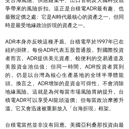
受台海風險、供應鏈集中、出口管制及大國科技競
爭帶來的風險折扣。這正是台積電ADR最有趣、也
最難定價之處：它是AI時代最核心的資產之一，但同
時是最受地緣政治折現的資產之一。
ADR本身亦反映這種矛盾。台積電早於1997年已在
紐約掛牌，每份ADR代表五股普通股。對國際投資
者而言，ADR提供美元資產、較便利的交易通道及
美股資金池估值；但同一時間，ADR投資者買到
的，仍是以台灣為核心生產基地的全球半導體龍
頭。換言之，ADR增加的是資金可得性，不會消除
地緣風險。這就是為何每當市場風險胃納提升，台
積電ADR可以享受AI龍頭溢價；但每當政治摩擦升
溫，它又會迅速被重新放入「台海折現」框架。
台積電當然並非沒有回應。美國亞利桑那投資由最