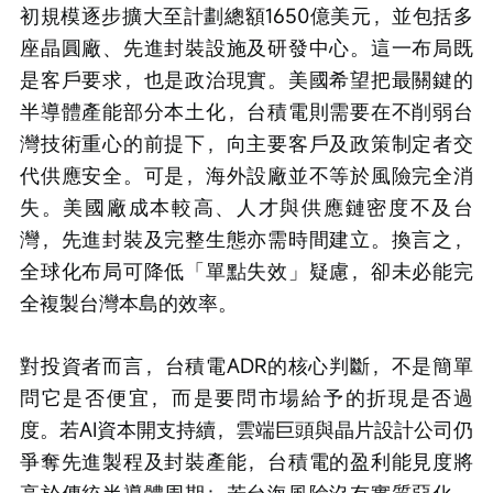
初規模逐步擴大至計劃總額1650億美元，並包括多
座晶圓廠、先進封裝設施及研發中心。這一布局既
是客戶要求，也是政治現實。美國希望把最關鍵的
半導體產能部分本土化，台積電則需要在不削弱台
灣技術重心的前提下，向主要客戶及政策制定者交
代供應安全。可是，海外設廠並不等於風險完全消
失。美國廠成本較高、人才與供應鏈密度不及台
灣，先進封裝及完整生態亦需時間建立。換言之，
全球化布局可降低「單點失效」疑慮，卻未必能完
全複製台灣本島的效率。
對投資者而言，台積電ADR的核心判斷，不是簡單
問它是否便宜，而是要問市場給予的折現是否過
度。若AI資本開支持續，雲端巨頭與晶片設計公司仍
爭奪先進製程及封裝產能，台積電的盈利能見度將