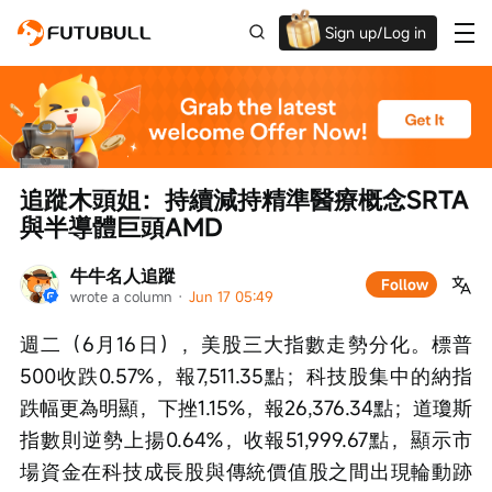
Sign up/Log in
Up to $1,600 Welcome Rewards!
追蹤木頭姐：持續減持精準醫療概念SRTA
與半導體巨頭AMD
牛牛名人追蹤
Follow
wrote a column
 · 
Jun 17 05:49
週二（6月16日），美股三大指數走勢分化。標普
500收跌0.57%，報7,511.35點；科技股集中的納指
跌幅更為明顯，下挫1.15%，報26,376.34點；道瓊斯
指數則逆勢上揚0.64%，收報51,999.67點，顯示市
場資金在科技成長股與傳統價值股之間出現輪動跡