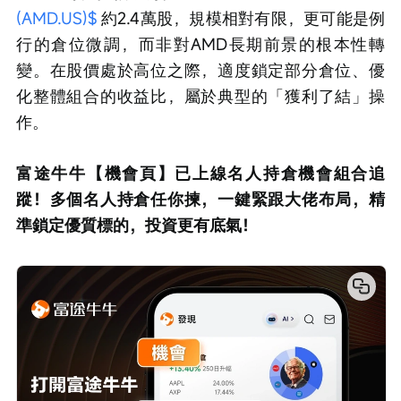
(AMD.US)$
 約2.4萬股，規模相對有限，更可能是例
行的倉位微調，而非對AMD長期前景的根本性轉
變。在股價處於高位之際，適度鎖定部分倉位、優
化整體組合的收益比，屬於典型的「獲利了結」操
作。
富途牛牛【機會頁】已上線名人持倉機會組合追
蹤！多個名人持倉任你揀，一鍵緊跟大佬布局，精
準鎖定優質標的，投資更有底氣！