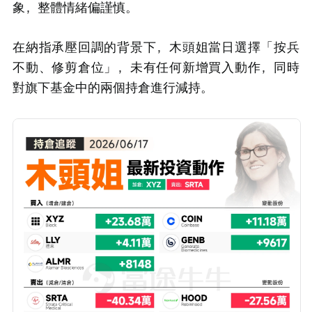
象，整體情緒偏謹慎。
在納指承壓回調的背景下，木頭姐當日選擇「按兵
不動、修剪倉位」，未有任何新增買入動作，同時
對旗下基金中的兩個持倉進行減持。