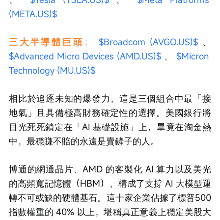
(META.US)$
三大半導體巨頭
：
$Broadcom (AVGO.US)$
 、 
$Advanced Micro Devices (AMD.US)$
 、 
$Micron 
Technology (MU.US)$
相比於追逐未知的爆發力，這是三個組合中最「接
地氣」且具備極高財務確定性的選擇。美國銀行將
目光死死鎖定在「AI 基礎設施」上，畢竟在淘金熱
中，最穩賺不賠的永遠是賣鏟子的人。
博通的網通晶片、AMD 的客製化 AI 算力以及美光
的高頻寬記憶體（HBM），構成了支撐 AI 大模型運
轉不可或缺的硬體基石。這十家企業佔據了標普500
指數權重的 40% 以上，堪稱真正意義上穩定美股大