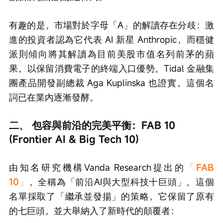
有趣的是，市場對於字母「A」的解讀存在分歧：激
進的投資者認為它代表 AI 新星 Anthropic，而穩健
派則傾向將其解讀為目前美股市值名列前茅的蘋
果，以保留消費電子的終端入口優勢。Tidal 金融集
團產品開發副總裁 Aga Kuplinska 也證實，這個名
詞已在業內逐漸發酵。
二、 包容與前沿的完美平衡：FAB 10 
(Frontier AI & Big Tech 10)
由知名研究機構Vanda Research提出的
「
FAB 
10
」
，全稱為「前沿AI與大型科技十巨頭」。這個
名單採取了「繼承並發揚」的策略，它保留了原有
的七巨頭，並大舉納入了新時代的顛覆者：