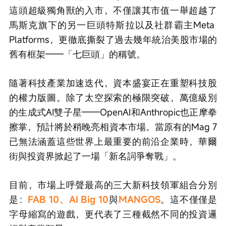
這頭超級獨角獸的入市，不僅讓其市值一舉超越了
馬斯克旗下的另一巨頭特斯拉以及社群霸主Meta 
Platforms，更徹底撕裂了過去幾年統治美股市場的
舊有框架——「七巨頭」的稱號。
隨著科技產業加速迭代，資本盛宴正在重塑科技股
的權力版圖。除了太空探索的極限突破，萬億級別
的生成式AI雙子星——OpenAI和Anthropic也正摩拳
擦掌，預計將於稍晚亮相資本市場。當原有的Mag 7
已無法涵蓋這些世界上最重要的前沿企業時，華爾
街與投資界掀起了一場「新名詞爭奪戰」。
目前，市場上呼聲最高的三大新科技領軍組合分別
是：
FAB 10、AI Big 10
與
MANGOS
。這不僅僅是
字母縮寫的遊戲，更代表了三種截然不同的投資邏