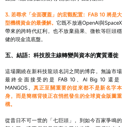
3. 若尋求「全面覆蓋」的宏觀配置：FAB 10 將是大
型機構資金的最優解。
它既不放過OpenAI與SpaceX
帶來的跨時代紅利，也不放棄蘋果、微軟等巨頭穩
健的現金流底盤。
五、結語：科技股主線轉變與資本的實質遷徙
這場圍繞在新科技龍頭名詞之間的博弈，無論市場
最終全面接受的是 FAB 10、AI Big 10 還是 
MANGOS，
真正至關重要的從來都不是新名字本
身，而是簡稱背後正在悄然發生的全球資金版圖重
構。
從昔日不可一世的「七巨頭」，到如今百家爭鳴的