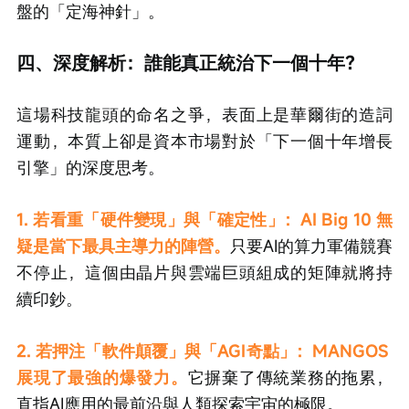
盤的「定海神針」。
四、深度解析：誰能真正統治下一個十年？
這場科技龍頭的命名之爭，表面上是華爾街的造詞
運動，本質上卻是資本市場對於「下一個十年增長
引擎」的深度思考。
1. 若看重「硬件變現」與「確定性」：AI Big 10 無
疑是當下最具主導力的陣營。
只要AI的算力軍備競賽
不停止，這個由晶片與雲端巨頭組成的矩陣就將持
續印鈔。
2. 若押注「軟件顛覆」與「AGI奇點」：MANGOS 
展現了最強的爆發力。
它摒棄了傳統業務的拖累，
直指AI應用的最前沿與人類探索宇宙的極限。