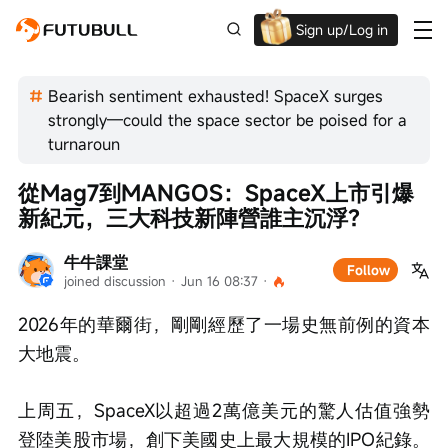
Sign up/Log in
Up to $1,600 Welcome Rewards!
Bearish sentiment exhausted! SpaceX surges
strongly—could the space sector be poised for a
turnaroun
從Mag7到MANGOS：SpaceX上市引爆
新紀元，三大科技新陣營誰主沉浮？
牛牛課堂
Follow
joined discussion
 · 
Jun 16 08:37
 · 
2026年的華爾街，剛剛經歷了一場史無前例的資本
大地震。
上周五，SpaceX以超過2萬億美元的驚人估值強勢
登陸美股市場，創下美國史上最大規模的IPO紀錄。