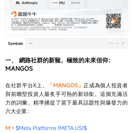
--
--
--
Symbols
一、 網路社群的新寵，極致的未來信仰：
MANGOS
在社群平台X上，
「MANGOS」
正成為個人投資者
與前瞻型投資人最炙手可熱的新頭銜。這個充滿活
力的詞彙，精準捕捉了當下最具話題性與爆發力的
六大企業：
M
 - 
$Meta Platforms (META.US)$