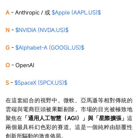
A
 - Anthropic / 或 
$Apple (AAPL.US)$
N
 - 
$NVIDIA (NVDA.US)$
G
 - 
$Alphabet-A (GOOGL.US)$
O
 - OpenAI
S
 - 
$SpaceX (SPCX.US)$
在這套組合的視野中，微軟、亞馬遜等相對傳統的
雲端與電商巨頭被果斷剔除，市場的目光被極致地
聚焦在
「通用人工智慧（AGI）」與「星際擴張」
這
兩個最具科幻色彩的賽道。這是一個純粹由顛覆性
創新所驅動的激進佈局。