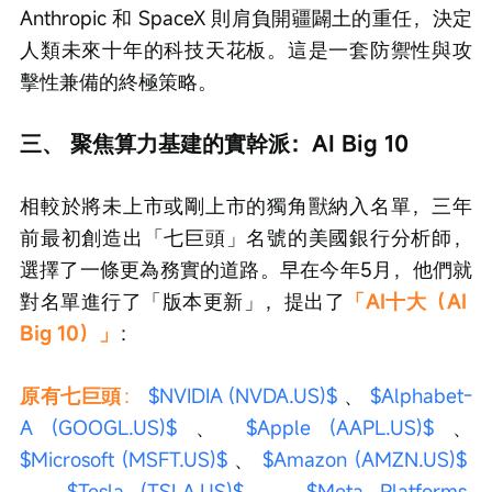
Anthropic 和 SpaceX 則肩負開疆闢土的重任，決定
人類未來十年的科技天花板。這是一套防禦性與攻
擊性兼備的終極策略。
三、 聚焦算力基建的實幹派：AI Big 10
相較於將未上市或剛上市的獨角獸納入名單，三年
前最初創造出「七巨頭」名號的美國銀行分析師，
選擇了一條更為務實的道路。早在今年5月，他們就
對名單進行了「版本更新」，提出了
「AI十大（AI 
Big 10）」
：
原有七巨頭
： 
$NVIDIA (NVDA.US)$
 、 
$Alphabet-
A (GOOGL.US)$
 、 
$Apple (AAPL.US)$
 、 
$Microsoft (MSFT.US)$
 、 
$Amazon (AMZN.US)$
、 
$Tesla (TSLA.US)$
 、 
$Meta Platforms 