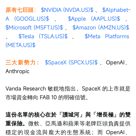
原有七巨頭
： 
$NVIDIA (NVDA.US)$
 、 
$Alphabet-
A (GOOGL.US)$
 、 
$Apple (AAPL.US)$
 、 
$Microsoft (MSFT.US)$
 、 
$Amazon (AMZN.US)$
、 
$Tesla (TSLA.US)$
 、 
$Meta Platforms 
(META.US)$
三大新勢力： 
$SpaceX (SPCX.US)$
 、OpenAI、
Anthropic
Vanda Research 敏銳地指出，SpaceX 的上市就是
市場資金轉向 FAB 10 的明確信號。
這份名單的核心在於「護城河」與「增長極」的雙
重保險。
微軟、亞馬遜和蘋果等老牌巨頭負責提供
穩定的現金流與龐大的生態系統；而 OpenAI、