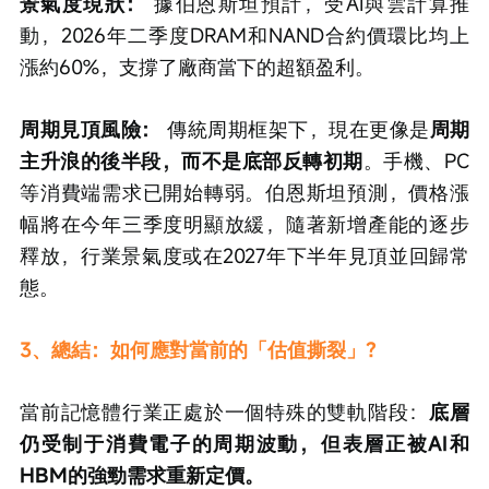
景氣度現狀：
 據伯恩斯坦預計，受AI與雲計算推
動，2026年二季度DRAM和NAND合約價環比均上
漲約60%，支撐了廠商當下的超額盈利。
周期見頂風險：
 傳統周期框架下，現在更像是
周期
主升浪的後半段，而不是底部反轉初期
。手機、PC
等消費端需求已開始轉弱。伯恩斯坦預測，價格漲
幅將在今年三季度明顯放緩，隨著新增產能的逐步
釋放，行業景氣度或在2027年下半年見頂並回歸常
態。
3、總結：如何應對當前的「估值撕裂」？
當前記憶體行業正處於一個特殊的雙軌階段：
底層
仍受制于消費電子的周期波動，但表層正被AI和
HBM的強勁需求重新定價。