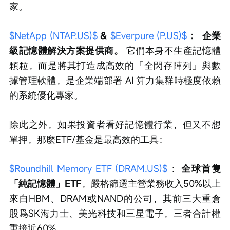
家。
$NetApp (NTAP.US)$
 & 
$Everpure (P.US)$
：
企業
級記憶體解決方案提供商。
 它們本身不生產記憶體
顆粒，而是將其打造成高效的「全閃存陣列」與數
據管理軟體，是企業端部署 AI 算力集群時極度依賴
的系統優化專家。
除此之外，如果投資者看好記憶體行業，但又不想
單押，那麼ETF/基金是最高效的工具：
$Roundhill Memory ETF (DRAM.US)$
 ：
全球首隻
「純記憶體」ETF
，嚴格篩選主營業務收入50%以上
來自HBM、DRAM或NAND的公司，其前三大重倉
股爲SK海力士、美光科技和三星電子，三者合計權
重接近60%。