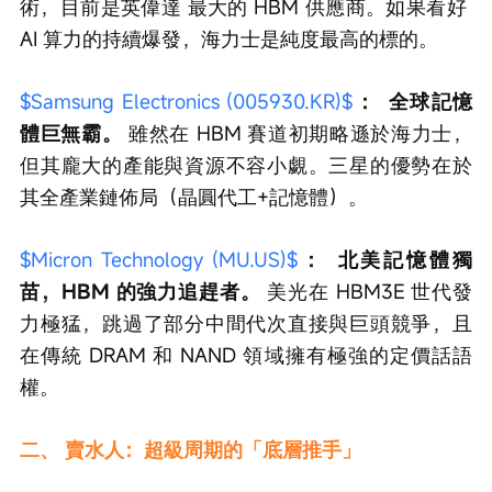
術，目前是英偉達 最大的 HBM 供應商。如果看好 
AI 算力的持續爆發，海力士是純度最高的標的。
$Samsung Electronics (005930.KR)$
：
全球記憶
體巨無霸。
 雖然在 HBM 賽道初期略遜於海力士，
但其龐大的產能與資源不容小覷。三星的優勢在於
其全產業鏈佈局（晶圓代工+記憶體）。
$Micron Technology (MU.US)$
：
北美記憶體獨
苗，HBM 的強力追趕者。
 美光在 HBM3E 世代發
力極猛，跳過了部分中間代次直接與巨頭競爭，且
在傳統 DRAM 和 NAND 領域擁有極強的定價話語
權。
二、 賣水人：超級周期的「底層推手」