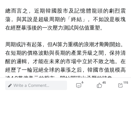
總而言之，近期韓國股市及記憶體龍頭的劇烈震
蕩，與其說是超級周期的「終結」，不如說是板塊
在經歷暴漲後的一次壓力測試與估值重塑。
周期或許有起落，但AI算力重構的浪潮才剛剛開始。
在短期的價格波動與長期的產業升級之間，保持清
醒的邏輯，才能在未來的市場中立於不敗之地。在
經歷了一輪冠絕全球的暴漲之后，韓國市值規模高
達4.9萬億美元的股市，開始閃現出承壓的跡象。
6
45
115
Write a Comment...
Risk Disclaimer: The above content only represents the author's view. It
does not represent any position or investment advice of Futu. Futu makes
no representation or warranty.
Read more
40
2
3
1.9M Views
Report