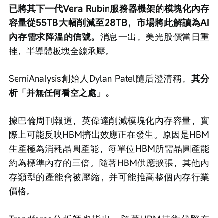
已將其下一代Vera Rubin服務器機架的模塊化內存
容量從55TB大幅削減至28TB，市場將此解讀為AI
內存需求降溫的信號。
消息一出，美光股價當日重
挫，半導體板塊全線承壓。
SemiAnalysis創始人Dylan Patel隨后澄清稱，
其分
析「并無任何看空之處」。
據巴倫周刊報道，英偉達削減模塊化內存容量，實
際上可能反映HBM擠出效應正在發生。原因是HBM
生產極為消耗晶圓產能，每單位HBM所需晶圓產能
約為標準內存的三倍。隨著HBM供應擴張，其他內
存類型的產能會被壓縮，并可能推高整個內存行業
價格。