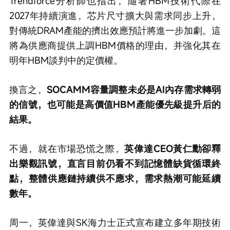
Trendforce分析師也指出，隨著HBM技術代際在
2027年持續演進，芯片尺寸擴大與需求同步上升，
對傳統DRAM產能的擠出效應預計將進一步加劇。這
將為供應商提供上調HBM價格的理由，并強化其在
明年HBM談判中的定價權。
換言之，
SOCAMM容量調整未必是AI內存需求轉弱
的信號，也可能是高價值HBM產能優先級提升后的
結果。
不過，就在市場恐慌之際，
英偉達CEO黃仁勳卻釋
出樂觀訊號，直言目前仍看不到記憶體缺貨循環終
點，整體供應鏈持續供不應求，需求熱潮可能延續
數年。
周一，英偉達與SK海力士正式宣布建立多年期技術