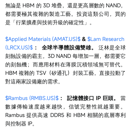
無論是 HBM 的 3D 堆疊，還是更高層數的 NAND，
都需要極其複雜的製造工藝。投資這類公司，買的
是「行業擴產與技術升級的確定性」。
$Applied Materials (AMAT.US)$
& 
$Lam Research 
(LRCX.US)$
：
全球半導體設備雙雄。
 泛林是全球
刻蝕設備的霸主，3D NAND 每增加一層，都需要它
的刻蝕機；而應用材料在薄膜沉積領域無可替代。
HBM 複雜的 TSV（矽通孔）封裝工藝，直接拉動了
對這兩家設備廠的需求。
$Rambus (RMBS.US)$
：
記憶體接口 IP 巨頭。
 當
數據傳輸速度越來越快，信號完整性就越重要。
Rambus 提供高速 DDR5 和 HBM 相關的底層專利
與控制器 IP。