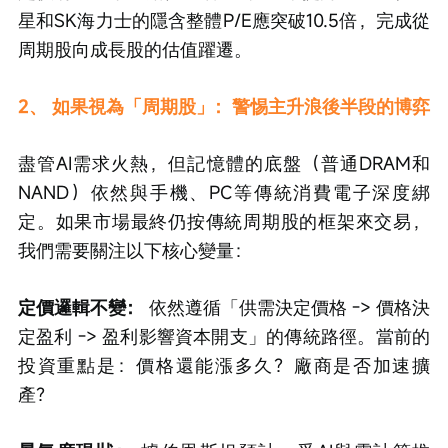
星和SK海力士的隱含整體P/E應突破10.5倍，完成從
周期股向成長股的估值躍遷。
2、 如果視為「周期股」：警惕主升浪後半段的博弈
盡管AI需求火熱，但記憶體的底盤（普通DRAM和
NAND）依然與手機、PC等傳統消費電子深度綁
定。如果市場最終仍按傳統周期股的框架來交易，
我們需要關注以下核心變量：
定價邏輯不變：
 依然遵循「供需決定價格 -> 價格決
定盈利 -> 盈利影響資本開支」的傳統路徑。當前的
投資重點是：價格還能漲多久？廠商是否加速擴
產？