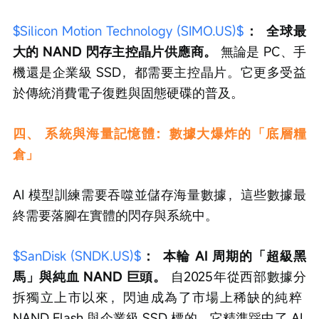
$Silicon Motion Technology (SIMO.US)$
：
全球最
大的 NAND 閃存主控晶片供應商。
 無論是 PC、手
機還是企業級 SSD，都需要主控晶片。它更多受益
於傳統消費電子復甦與固態硬碟的普及。
四、 系統與海量記憶體：數據大爆炸的「底層糧
倉」
AI 模型訓練需要吞噬並儲存海量數據，這些數據最
終需要落腳在實體的閃存與系統中。
$SanDisk (SNDK.US)$
：
本輪 AI 周期的「超級黑
馬」與純血 NAND 巨頭。
 自2025年從西部數據分
拆獨立上市以來，閃迪成為了市場上稀缺的純粹 
NAND Flash 與企業級 SSD 標的。它精準踩中了 AI 