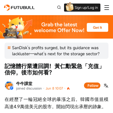
Sign up/Log in
Up to $1,600 Welcome Rewards!
SanDisk’s profits surged, but its guidance was
lackluster—what’s next for the storage sector?
記憶體行業遭回調！黃仁勳緊急「充值」
信仰，後市如何看？
牛牛課堂
Follow
joined discussion
 · 
Jun 8 10:07
 · 
在經歷了一輪冠絕全球的暴漲之后，韓國市值規模
高達4.9萬億美元的股市，開始閃現出承壓的跡象。