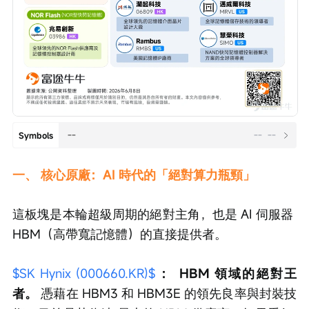
--
--
--
Symbols
一、 核心原廠：AI 時代的「絕對算力瓶頸」
這板塊是本輪超級周期的絕對主角，也是 AI 伺服器 
HBM（高帶寬記憶體）的直接提供者。
$SK Hynix (000660.KR)$
：
HBM 領域的絕對王
者。
 憑藉在 HBM3 和 HBM3E 的領先良率與封裝技