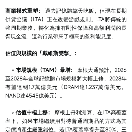
商業模式重塑：
 過去記憶體靠天吃飯，但現在長期
供貨協議（LTA）正在改變游戲規則。LTA將傳統的
強周期業務，轉化為擁有剛性保障和高額利潤的長
臂現金流，這為行業帶來了極高的盈利能見度。
估值與規模的「戴維斯雙擊」：
    ◦ 
市場規模（TAM）暴增：
 摩根大通預計，2026
至2028年全球記憶體市場規模將大幅上修，2028年
有望達到1.7萬億美元（DRAM達1.237萬億美元，
NAND達4545億美元）。
    ◦ 
估值中樞上移：
 摩根士丹利測算，在LTA高覆蓋
率下，如果市場繼續用對待普通周期品的方式為其
定價將產生嚴重錯位。若LTA覆蓋率提升至80%，三