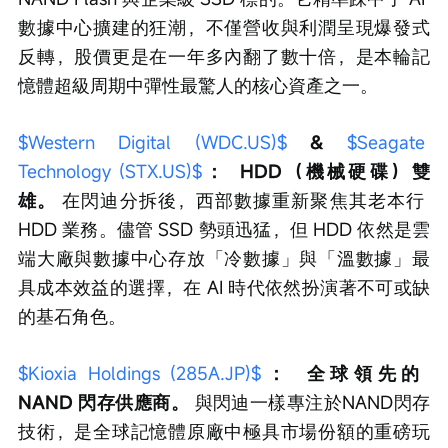
數據中心擴建的狂潮，不僅營收與利潤呈現爆發式
反轉，股價更是在一年多內翻了數十倍，是本輪記
憶體超級周期中彈性最驚人的核心資產之一。
$Western Digital (WDC.US)$
 & 
$Seagate 
Technology (STX.US)$
：
HDD（機械硬碟）雙
雄。
 在閃迪分拆後，西部數據重新聚焦其老本行 
HDD 業務。儘管 SSD 勢頭迅猛，但 HDD 依然是雲
端大廠與數據中心存放「冷數據」與「溫數據」最
具成本效益的選擇，在 AI 時代依然扮演著不可或缺
的基石角色。
$Kioxia Holdings (285A.JP)$
：
全球領先的 
NAND 閃存供應商。
 與閃迪一樣專注於NAND閃存
技術，是全球記憶體原廠中極具市場份額的重磅玩