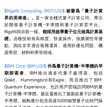
$Rigetti Computing (RGTI.US)$
被譽爲「量子計算
界的英偉達」，
是一家全棧式量子計算公司，專注
於開發量子計算機-半導體和量子計算雲平台。
Rigetti與谷歌一樣，
都採用超導量子位元做爲計算基
礎，
這種技術有高精度，快速操作，強擴展性等優
點，因此非常適合複雜運算，適用於優化問題、機
器學習、材料科學等領域。
$IBM Corp (IBM.US)$
作爲量子計算機-半導體的早
期探索者
，IBM推出過多代量子處理器，包括
Qiskit、Hummingbird和Eagle；而且推出了IBM 
Quantum Experience，允許用戶雲端訪問IBM的量
子計算機-半導體。最近還推出了最新款量子計算機-
半導體，能夠運行包含高達5000個雙量子比特門操