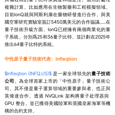
複雜計算，比如應用在生物製藥和工程模擬領域，
目前IonQ就與阿斯利康在藥物研發進行合作，與美
國空軍研究實驗室簽訂5450萬美元的合作協議......在
量子技術升級方面，IonQ已經擁有兩個商業化的量
子系統，分別爲25和36量子比特，並計劃在2025年
推出64量子比特的系統。
中性原子量子技術代表：Infleqtion
$Infleqtion (INFQ.US)$
 是一家全球領先的
量子技術
公司
，為全球首家上市的「中性原子」量子技術公
司。其不僅是量子運算領域的重要參與者，也正與
英偉達合作，透過 NVQLink 架构將量子处理器與 
GPU 整合，並已獲得美國陸軍和英國皇家海軍等機
構的合約支持。