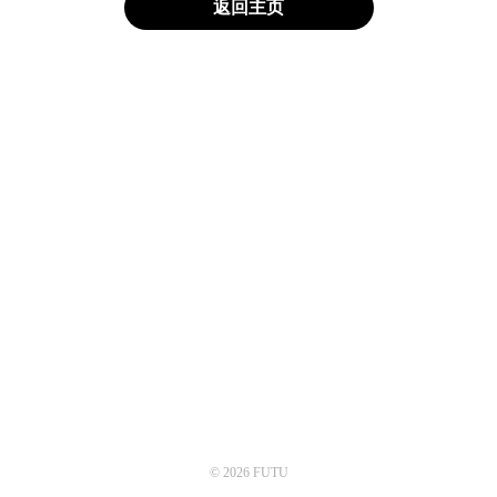
返回主页
© 2026 FUTU