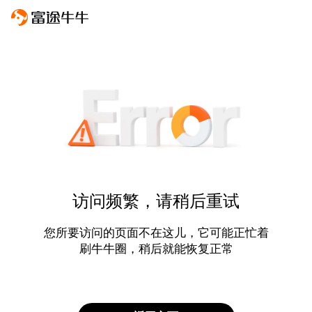
访问频繁，请稍后重试
您所要访问的页面不在这儿，它可能正忙着
刷牛牛圈，稍后就能恢复正常