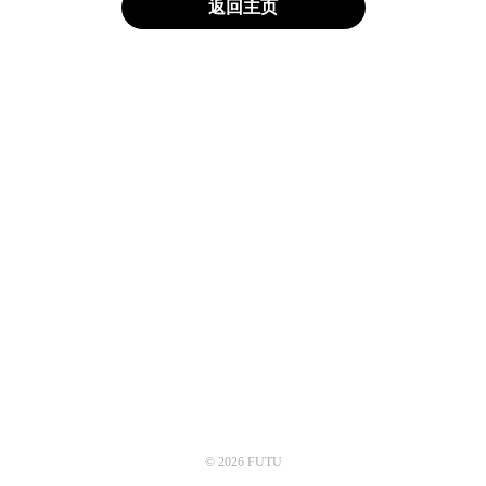
返回主页
© 2026 FUTU